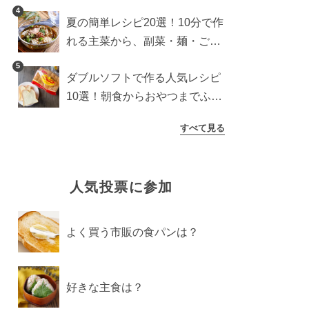
4
夏の簡単レシピ20選！10分で作
れる主菜から、副菜・麺・ごは
んまで一気に紹介
5
ダブルソフトで作る人気レシピ
10選！朝食からおやつまでふん
わり食パンを楽しむアレンジ
すべて見る
人気投票に参加
よく買う市販の食パンは？
好きな主食は？