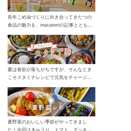
長年こめ油づくりに向き合ってきたつの
食品の魅力を、macaroniの記事とともに
ご紹介します。レシピや活用術はもちろ
ん、製造現場や品質へのこだわりまで。
こめ油をもっと好きになるコンテンツを
ぜひお楽しみください。
夏は食欲が落ちがちですが、そんなとき
こそスタミナレシピで元気をチャージ！
お肉や夏野菜をたっぷり使う丼をガッツ
リ食べて、夏バテを吹き飛ばしましょ
う！
夏野菜のおいしい季節がやってきまし
た！今回はきゅうり、トマト、ズッキー