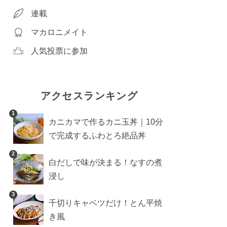
連載
マカロニメイト
人気投票に参加
アクセスランキング
1
カニカマで作るカニ玉丼｜10分
で完成するふわとろ絶品丼
2
白だしで味が決まる！なすの煮
浸し
3
千切りキャベツだけ！とん平焼
き風