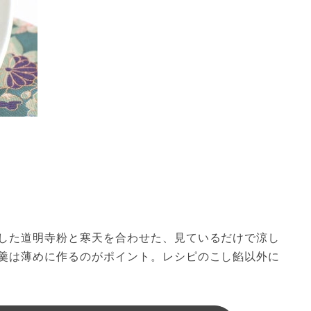
した道明寺粉と寒天を合わせた、見ているだけで涼し
羹は薄めに作るのがポイント。レシピのこし餡以外に