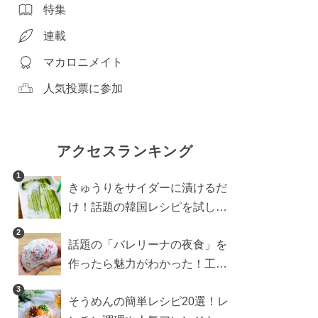
特集
連載
マカロニメイト
人気投票に参加
アクセスランキング
1
きゅうりをサイダーに漬けるだ
け！話題の韓国レシピを試した
ら想像以上にアリでした
2
話題の「バレリーナの夜食」を
作ったら魅力がわかった！工程
10分の作り方
3
そうめんの簡単レシピ20選！レ