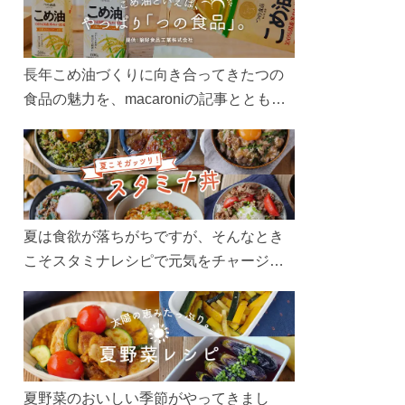
長年こめ油づくりに向き合ってきたつの
食品の魅力を、macaroniの記事とともに
ご紹介します。レシピや活用術はもちろ
ん、製造現場や品質へのこだわりまで。
こめ油をもっと好きになるコンテンツを
ぜひお楽しみください。
夏は食欲が落ちがちですが、そんなとき
こそスタミナレシピで元気をチャージ！
お肉や夏野菜をたっぷり使う丼をガッツ
リ食べて、夏バテを吹き飛ばしましょ
う！
夏野菜のおいしい季節がやってきまし