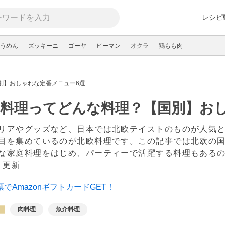
レシピ
うめん
ズッキーニ
ゴーヤ
ピーマン
オクラ
鶏もも肉
別】おしゃれな定番メニュー6選
欧料理ってどんな料理？【国別】お
リアやグッズなど、日本では北欧テイストのものが人気
目を集めているのが北欧料理です。この記事では北欧の国
な家庭料理をはじめ、パーティーで活躍する料理もある
 更新
でAmazonギフトカードGET！
肉料理
魚介料理