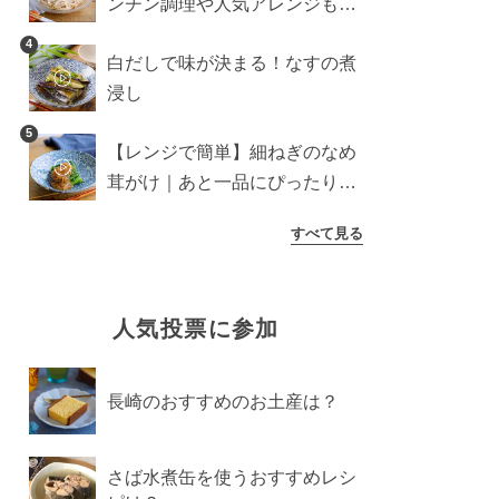
ンチン調理や人気アレンジも紹
介
4
白だしで味が決まる！なすの煮
浸し
5
【レンジで簡単】細ねぎのなめ
茸がけ｜あと一品にぴったり副
菜
すべて見る
人気投票に参加
長崎のおすすめのお土産は？
さば水煮缶を使うおすすめレシ