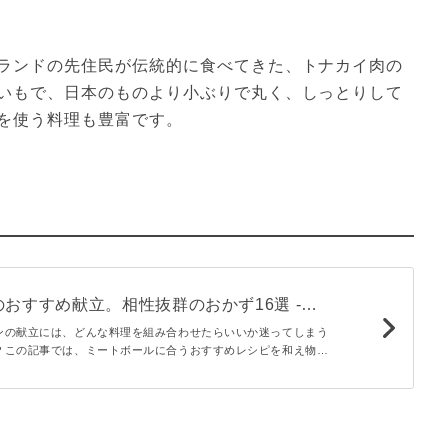
ランドの先住民が伝統的に食べてきた、トナカイ肉の
いもで、日本のものより小ぶりで丸く、しっとりして
を使う料理も豊富です。
おすすめ献立。相性抜群のおかず16選 -
ンの献立には、どんな料理を組み合わせたらいいか迷ってしまう
？この記事では、ミートボールに合うおすすめレシピを和え物・
物の4ジャンルに分けてご紹介。ぜひ、夕飯の献立作りの参考に
。