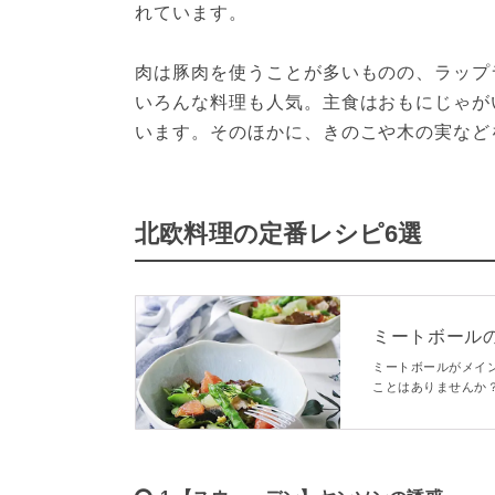
れています。
肉は豚肉を使うことが多いものの、ラップ
いろんな料理も人気。主食はおもにじゃが
います。そのほかに、きのこや木の実など
北欧料理の定番レシピ6選
ミートボールの
macaroni
ミートボールがメイ
ことはありませんか
サラダ・炒め物・汁
してみてくださいね