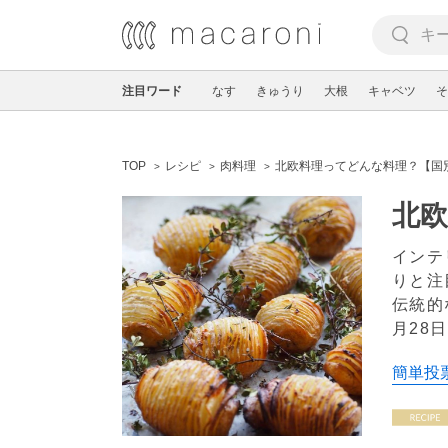
注目ワード
なす
きゅうり
大根
キャベツ
そ
TOP
レシピ
肉料理
北欧料理ってどんな料理？【国
北
インテ
りと注
伝統的
月28日
簡単投票