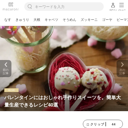
ログイン
メニュー
なす
きゅうり
大根
キャベツ
そうめん
ズッキーニ
ゴーヤ
ピーマ
前の
次の
記事
記事
バレンタインにはおしゃれ手作りスイーツを。簡単大
量生産できるレシピ40選
44
クリップ