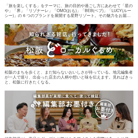
「旅を楽しくする」をテーマに、旅の目的や過ごし方にあわせて「星の
や」「界」「リゾナーレ」「OMO(おも)」「BEB(ベブ)」「LUCY(ルー
シー)」の 6 つのブランドを展開する星野リゾート。その魅力をお届け
する旅の連載。次の旅先探しのヒントにいかがですか？
松阪のまちを歩くと、まだ知らないおいしさが待っている。地元編集者
が一人で巡り、出会った店主の人柄や想いと味を伝えます。見ればきっ
と、松阪に行きたくなる。