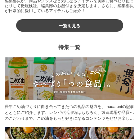
編集部員が、商品やグッズなど気になるアイテムを実際に食べたり使っ
たりして徹底検証。編集部のお墨付きを決定します。さらに、編集部員
が日常的に愛用しているアイテムもご紹介！
一覧を見る
特集一覧
長年こめ油づくりに向き合ってきたつの食品の魅力を、macaroniの記事
とともにご紹介します。レシピや活用術はもちろん、製造現場や品質へ
のこだわりまで。こめ油をもっと好きになるコンテンツをぜひお楽しみ
ください。