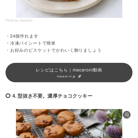
Photo by macaroni
・24個作れます
・冷凍パイシートで簡単
・お好みのビスケットでかわいく飾りましょう
レシピはこちら｜macaroni動画
macaro-ni.jp
4. 型抜き不要。濃厚チョコクッキー