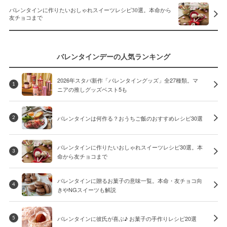
バレンタインに作りたいおしゃれスイーツレシピ30選。本命から
友チョコまで
バレンタインデーの人気ランキング
2026年スタバ新作「バレンタイングッズ」全27種類。マ
1
ニアの推しグッズベスト5も
バレンタインは何作る？おうちご飯のおすすめレシピ30選
2
バレンタインに作りたいおしゃれスイーツレシピ30選。本
3
命から友チョコまで
バレンタインに贈るお菓子の意味一覧。本命・友チョコ向
4
きやNGスイーツも解説
バレンタインに彼氏が喜ぶ♪ お菓子の手作りレシピ20選
5