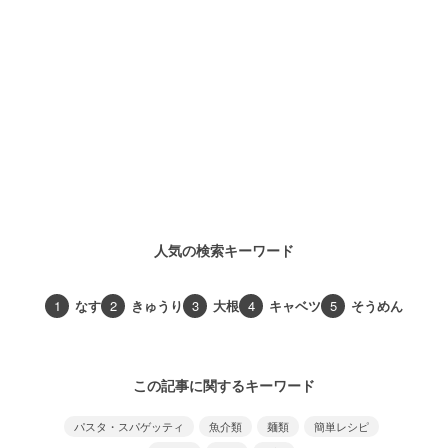
人気の検索キーワード
1
なす
2
きゅうり
3
大根
4
キャベツ
5
そうめん
この記事に関するキーワード
パスタ・スパゲッティ
魚介類
麺類
簡単レシピ