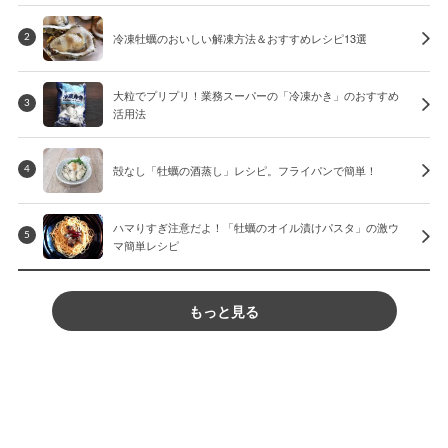
冷凍牡蠣のおいしい解凍方法＆おすすめレシピ13選
2
大粒でプリプリ！業務スーパーの「冷凍かき」のおすすめ
3
活用法
殻なし「牡蠣の酒蒸し」レシピ。フライパンで簡単！
4
ハマりすぎ注意だよ！「牡蠣のオイル漬けパスタ」の激ウ
5
マ簡単レシピ
もっと見る