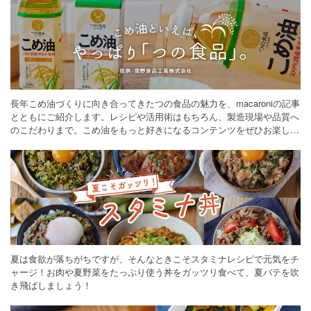
長年こめ油づくりに向き合ってきたつの食品の魅力を、macaroniの記事
とともにご紹介します。レシピや活用術はもちろん、製造現場や品質へ
のこだわりまで。こめ油をもっと好きになるコンテンツをぜひお楽しみ
ください。
夏は食欲が落ちがちですが、そんなときこそスタミナレシピで元気をチ
ャージ！お肉や夏野菜をたっぷり使う丼をガッツリ食べて、夏バテを吹
き飛ばしましょう！