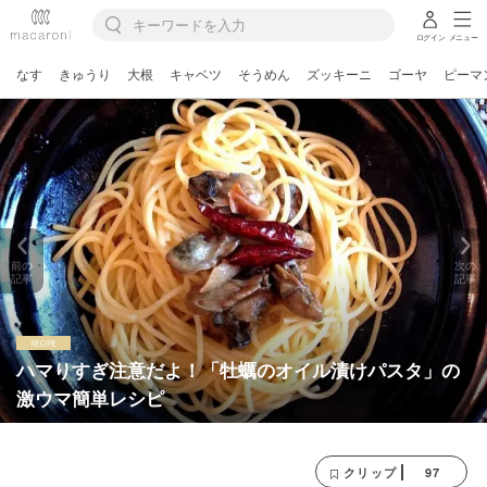
ログイン
メニュー
なす
きゅうり
大根
キャベツ
そうめん
ズッキーニ
ゴーヤ
ピーマ
前の
次の
記事
記事
ハマりすぎ注意だよ！「牡蠣のオイル漬けパスタ」の
激ウマ簡単レシピ
97
クリップ