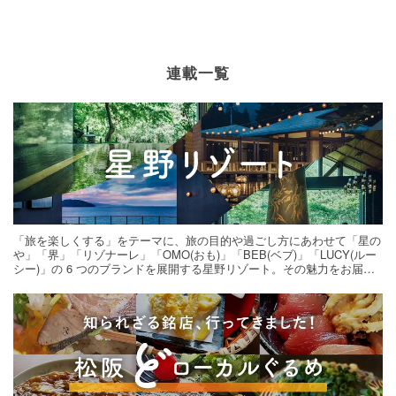
連載一覧
「旅を楽しくする」をテーマに、旅の目的や過ごし方にあわせて「星の
や」「界」「リゾナーレ」「OMO(おも)」「BEB(ベブ)」「LUCY(ルー
シー)」の 6 つのブランドを展開する星野リゾート。その魅力をお届け
する旅の連載。次の旅先探しのヒントにいかがですか？