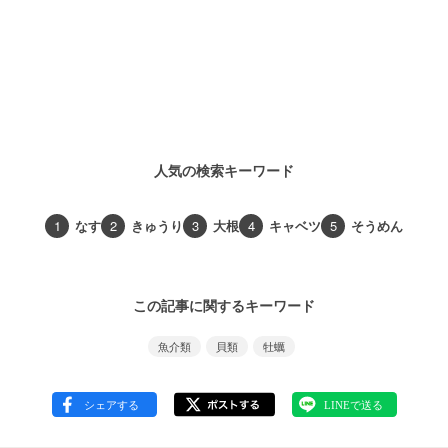
人気の検索キーワード
1
なす
2
きゅうり
3
大根
4
キャベツ
5
そうめん
この記事に関するキーワード
魚介類
貝類
牡蠣