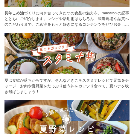
長年こめ油づくりに向き合ってきたつの食品の魅力を、macaroniの記事
とともにご紹介します。レシピや活用術はもちろん、製造現場や品質へ
のこだわりまで。こめ油をもっと好きになるコンテンツをぜひお楽しみ
ください。
夏は食欲が落ちがちですが、そんなときこそスタミナレシピで元気をチ
ャージ！お肉や夏野菜をたっぷり使う丼をガッツリ食べて、夏バテを吹
き飛ばしましょう！