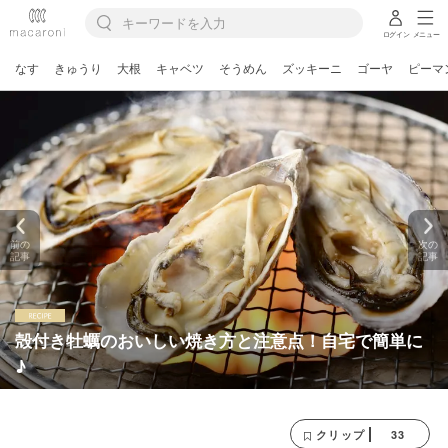
ログイン
メニュー
なす
きゅうり
大根
キャベツ
そうめん
ズッキーニ
ゴーヤ
ピーマ
前の
次の
記事
記事
殻付き牡蠣のおいしい焼き方と注意点！自宅で簡単に
♪
33
クリップ