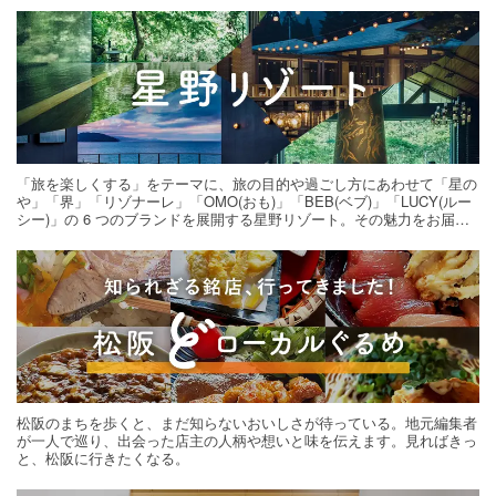
「旅を楽しくする」をテーマに、旅の目的や過ごし方にあわせて「星の
や」「界」「リゾナーレ」「OMO(おも)」「BEB(ベブ)」「LUCY(ルー
シー)」の 6 つのブランドを展開する星野リゾート。その魅力をお届け
する旅の連載。次の旅先探しのヒントにいかがですか？
松阪のまちを歩くと、まだ知らないおいしさが待っている。地元編集者
が一人で巡り、出会った店主の人柄や想いと味を伝えます。見ればきっ
と、松阪に行きたくなる。