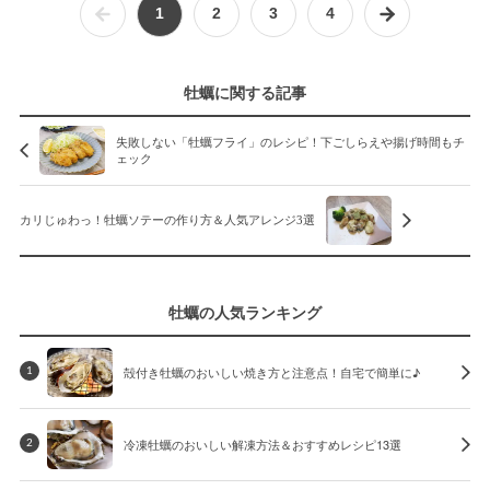
1
2
3
4
牡蠣に関する記事
失敗しない「牡蠣フライ」のレシピ！下ごしらえや揚げ時間もチ
ェック
カリじゅわっ！牡蠣ソテーの作り方＆人気アレンジ3選
牡蠣の人気ランキング
殻付き牡蠣のおいしい焼き方と注意点！自宅で簡単に♪
1
冷凍牡蠣のおいしい解凍方法＆おすすめレシピ13選
2