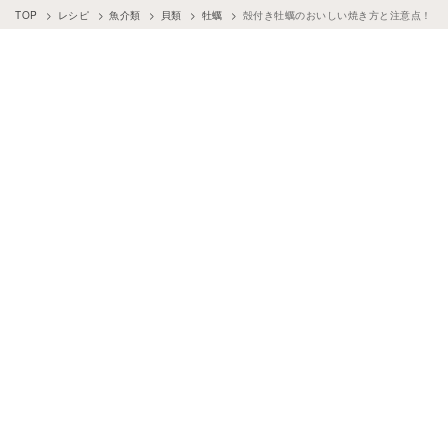
TOP
レシピ
魚介類
貝類
牡蠣
殻付き牡蠣のおいしい焼き方と注意点！自