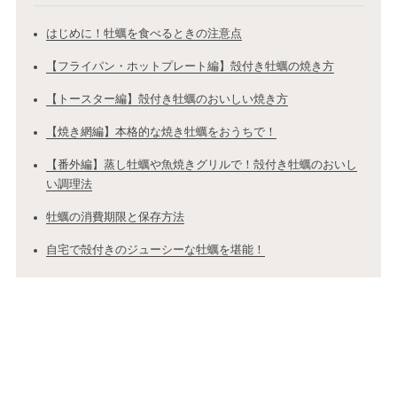
はじめに！牡蠣を食べるときの注意点
【フライパン・ホットプレート編】殻付き牡蠣の焼き方
【トースター編】殻付き牡蠣のおいしい焼き方
【焼き網編】本格的な焼き牡蠣をおうちで！
【番外編】蒸し牡蠣や魚焼きグリルで！殻付き牡蠣のおいし
い調理法
牡蠣の消費期限と保存方法
自宅で殻付きのジューシーな牡蠣を堪能！