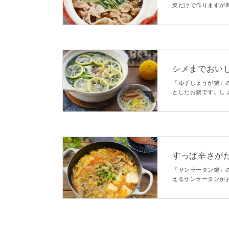
菜だけで作りますが
食感がくせになる鍋
しいですよ♪
シメまでおい
「ゆずしょうが鍋」
としたお鍋です。し
がたっぷりです。シ
ますよ。
すっぱ辛さが
「サンラータン鍋」
えるサンラータンが
ったりなメニューで