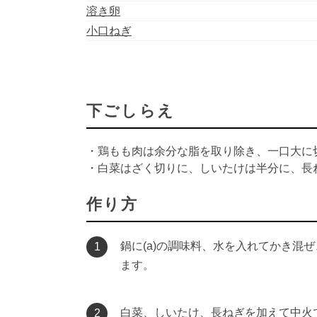
溶き卵
小口ねぎ
下ごしらえ
・鶏もも肉は余分な脂を取り除き、一口大に
・白菜はざく切りに、しいたけは半分に、長
作り方
鍋に(a)の調味料、水を入れてかき混
1
ます。
白菜、しいたけ、長ねぎを加えて中火
2