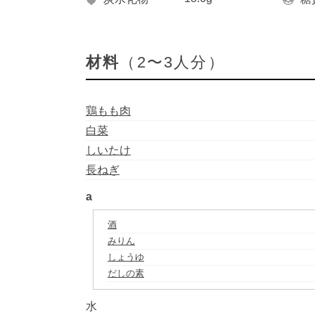
材料
（2〜3人分）
鶏もも肉
白菜
しいたけ
長ねぎ
a
酒
みりん
しょうゆ
だしの素
水