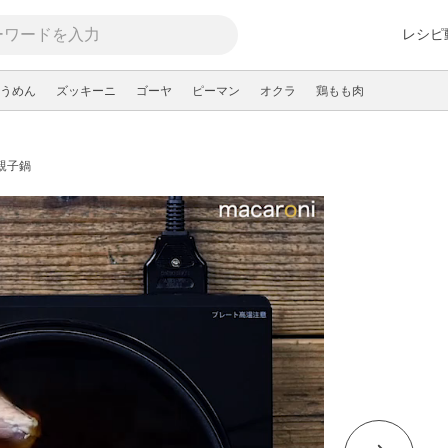
レシピ
うめん
ズッキーニ
ゴーヤ
ピーマン
オクラ
鶏もも肉
親子鍋