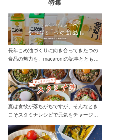
特集
長年こめ油づくりに向き合ってきたつの
食品の魅力を、macaroniの記事とともに
ご紹介します。レシピや活用術はもちろ
ん、製造現場や品質へのこだわりまで。
こめ油をもっと好きになるコンテンツを
ぜひお楽しみください。
夏は食欲が落ちがちですが、そんなとき
こそスタミナレシピで元気をチャージ！
お肉や夏野菜をたっぷり使う丼をガッツ
リ食べて、夏バテを吹き飛ばしましょ