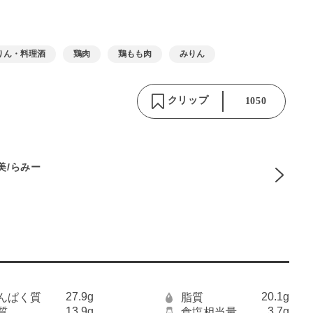
りん・料理酒
鶏肉
鶏もも肉
みりん
クリップ
1050
麻美/らみー
27.9g
20.1g
んぱく質
脂質
13.9g
3.7g
質
食塩相当量