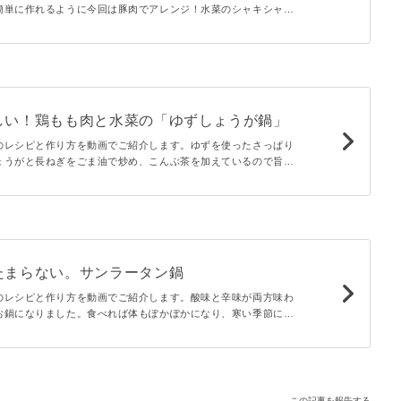
簡単に作れるように今回は豚肉でアレンジ！水菜のシャキシャキ
レシピです。だし汁に味がついているのでそのまま食べてもおい
しい！鶏もも肉と水菜の「ゆずしょうが鍋」
のレシピと作り方を動画でご紹介します。ゆずを使ったさっぱり
ょうがと長ねぎをごま油で炒め、こんぶ茶を加えているので旨味
メにはラーメンを入れてゆずの皮を散らせば絶品ラーメンができ
たまらない。サンラータン鍋
のレシピと作り方を動画でご紹介します。酸味と辛味が両方味わ
お鍋になりました。食べれば体もぽかぽかになり、寒い季節にぴ
す。野菜もたっぷり食べられてお腹いっぱいになりますよ。
この記事を報告する