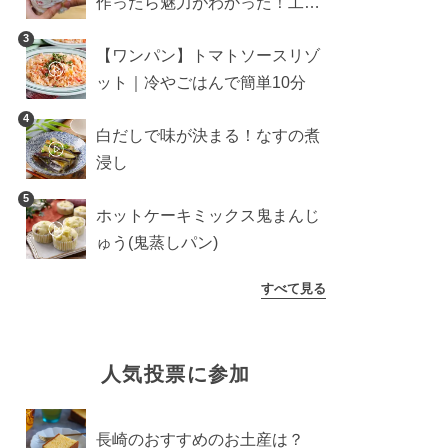
作ったら魅力がわかった！工程
10分の作り方
3
【ワンパン】トマトソースリゾ
ット｜冷やごはんで簡単10分
4
白だしで味が決まる！なすの煮
浸し
5
ホットケーキミックス鬼まんじ
ゅう(鬼蒸しパン)
すべて見る
人気投票に参加
長崎のおすすめのお土産は？