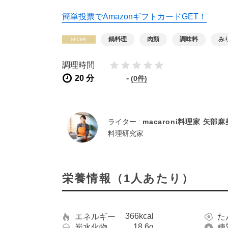
簡単投票でAmazonギフトカードGET！
鍋料理
肉類
調味料
み
調理時間
20 分
-
(0件)
ライター :
macaroni料理家 矢部
料理研究家
栄養情報（1人あたり）
366kcal
エネルギー
た
18.6g
炭水化物
糖