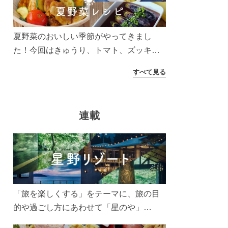
う！
夏野菜のおいしい季節がやってきまし
た！今回はきゅうり、トマト、ズッキー
ニなどを使ったレシピをご紹介します。
すべて見る
太陽の光をたっぷりあびた夏野菜は栄養
もたっぷり。美味しく食べてパワーチャ
ージしましょう♪
連載
「旅を楽しくする」をテーマに、旅の目
的や過ごし方にあわせて「星のや」
「界」「リゾナーレ」「OMO(おも)」「B