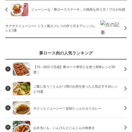
ジューシーな「豚ロースステーキ」の簡単な作り方！プロが伝授
サクサクジューシー♪ ミラノ風カツレツの作り方＆アレンジレ
シピ3選
豚ロース肉の人気ランキング
【10～20分で完成】豚ロース厚切りを使う簡単レシピ20
1
選！
ご飯に合う！とんかつ用のお肉を使った人気おすすめレシ
2
ピ15選
サクッとジューシー！旨味たっぷりカツカレー
3
お弁当にも。いんげんとにんじんの肉巻き
4