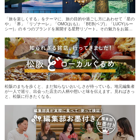
「旅を楽しくする」をテーマに、旅の目的や過ごし方にあわせて「星の
や」「界」「リゾナーレ」「OMO(おも)」「BEB(ベブ)」「LUCY(ルー
シー)」の 6 つのブランドを展開する星野リゾート。その魅力をお届け
する旅の連載。次の旅先探しのヒントにいかがですか？
松阪のまちを歩くと、まだ知らないおいしさが待っている。地元編集者
が一人で巡り、出会った店主の人柄や想いと味を伝えます。見ればきっ
と、松阪に行きたくなる。