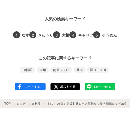
人気の検索キーワード
1
なす
2
きゅうり
3
大根
4
キャベツ
5
そうめん
この記事に関するキーワード
肉料理
肉類
簡単レシピ
豚肉
豚ロース肉
TOP
レシピ
肉料理
【10～20分で完成】豚ロース厚切りを使う簡単レシピ20選