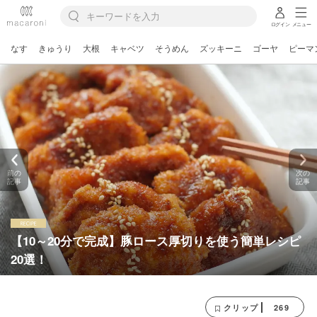
ログイン
メニュー
なす
きゅうり
大根
キャベツ
そうめん
ズッキーニ
ゴーヤ
ピーマ
前の
次の
記事
記事
【10～20分で完成】豚ロース厚切りを使う簡単レシピ
20選！
269
クリップ