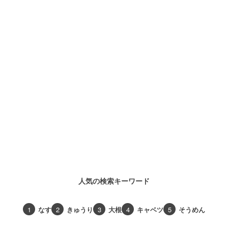
人気の検索キーワード
1
なす
2
きゅうり
3
大根
4
キャベツ
5
そうめん