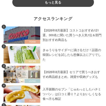
もっと見る
アクセスランキング
1
【2026年8月最新】コストコおすすめ121
選。300名に聞いた買うべき人気1位＆部門
別おすすめ商品も
2
きゅうりをサイダーに漬けるだけ！話題の
韓国レシピを試したら想像以上にアリでし
た
3
【2026年8月最新】セリアで買うべきおす
すめ商品総まとめ。雑貨や収納グッズも
4
入手困難のセブン「じゅわっとしたハチミ
ツパン」は口コミ通り？よりおいしくなる
食べ方も検証
5