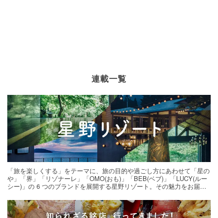
連載一覧
「旅を楽しくする」をテーマに、旅の目的や過ごし方にあわせて「星の
や」「界」「リゾナーレ」「OMO(おも)」「BEB(ベブ)」「LUCY(ルー
シー)」の 6 つのブランドを展開する星野リゾート。その魅力をお届け
する旅の連載。次の旅先探しのヒントにいかがですか？