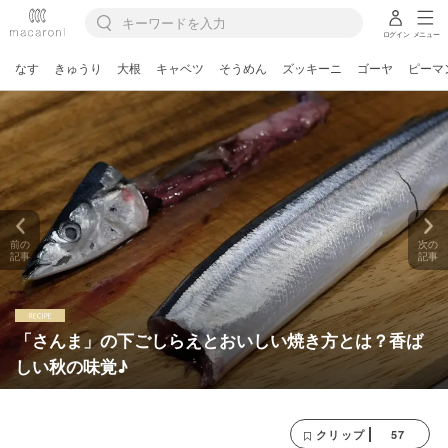
ログイン
メニュー
なす
きゅうり
大根
キャベツ
そうめん
ズッキーニ
ゴーヤ
ピーマ
前の
次の
記事
記事
「さんま」の下ごしらえとおいしい焼き方とは？香ば
しい秋の味覚♪
57
クリップ