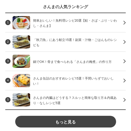
さんまの人気ランキング
簡単おいしい！魚料理レシピ20選【鮭・さば・ぶり・いわ
1
し・さんま】
「秋刀魚」にあう献立15選！副菜・汁物・ごはんものレシ
2
ピも
鍋でOK！骨まで食べられる「さんまの梅煮」の作り方
3
さんま缶詰のおすすめレシピ15選！手間いらずでおいし
4
い！
さんまの内臓はどうする？スルッと簡単な取り方＆内蔵あ
5
り・なしレシピ5選
もっと見る