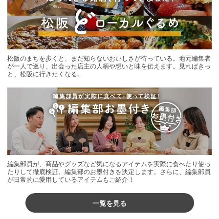
松阪のまちを歩くと、まだ知らないおいしさが待っている。地元編集者
が一人で巡り、出会った店主の人柄や想いと味を伝えます。見ればきっ
と、松阪に行きたくなる。
編集部員が、商品やグッズなど気になるアイテムを実際に食べたり使っ
たりして徹底検証。編集部のお墨付きを決定します。さらに、編集部員
が日常的に愛用しているアイテムもご紹介！
一覧を見る