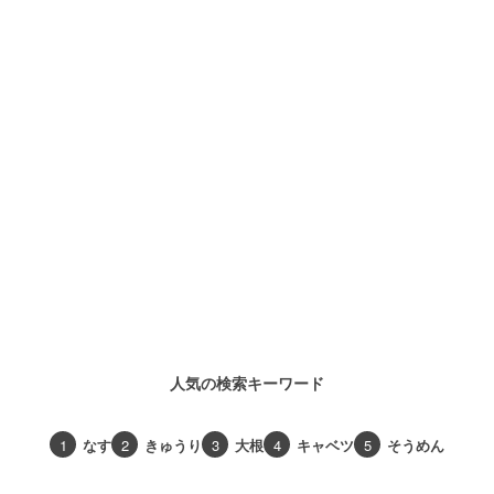
人気の検索キーワード
1
なす
2
きゅうり
3
大根
4
キャベツ
5
そうめん