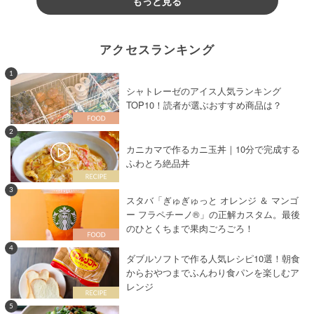
もっと見る
アクセスランキング
1
シャトレーゼのアイス人気ランキング
TOP10！読者が選ぶおすすめ商品は？
2
カニカマで作るカニ玉丼｜10分で完成する
ふわとろ絶品丼
3
スタバ「ぎゅぎゅっと オレンジ ＆ マンゴ
ー フラペチーノ®」の正解カスタム。最後
のひとくちまで果肉ごろごろ！
4
ダブルソフトで作る人気レシピ10選！朝食
からおやつまでふんわり食パンを楽しむア
レンジ
5