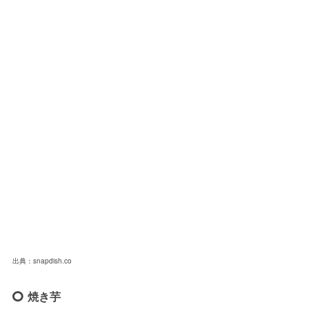
出典：snapdish.co
焼き芋