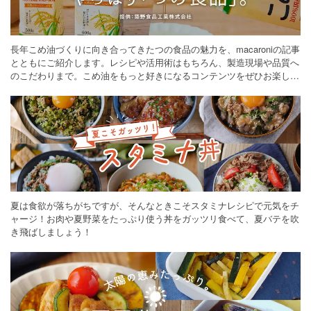
長年こめ油づくりに向き合ってきたつの食品の魅力を、macaroniの記事
とともにご紹介します。レシピや活用術はもちろん、製造現場や品質へ
のこだわりまで。こめ油をもっと好きになるコンテンツをぜひお楽しみ
ください。
夏は食欲が落ちがちですが、そんなときこそスタミナレシピで元気をチ
ャージ！お肉や夏野菜をたっぷり使う丼をガッツリ食べて、夏バテを吹
き飛ばしましょう！