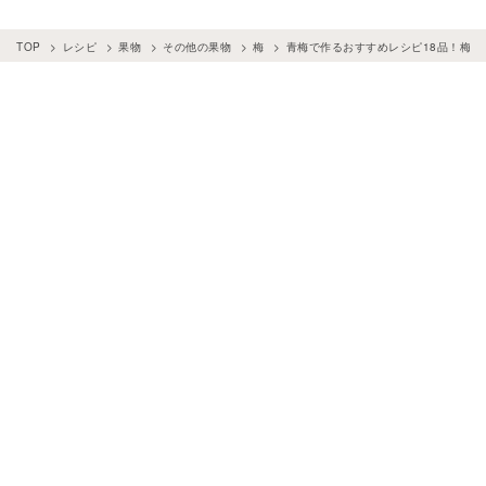
TOP
レシピ
果物
その他の果物
梅
青梅で作るおすすめレシピ18品！梅酒