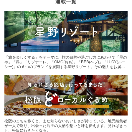
連載一覧
「旅を楽しくする」をテーマに、旅の目的や過ごし方にあわせて「星の
や」「界」「リゾナーレ」「OMO(おも)」「BEB(ベブ)」「LUCY(ルー
シー)」の 6 つのブランドを展開する星野リゾート。その魅力をお届け
する旅の連載。次の旅先探しのヒントにいかがですか？
松阪のまちを歩くと、まだ知らないおいしさが待っている。地元編集者
が一人で巡り、出会った店主の人柄や想いと味を伝えます。見ればきっ
と、松阪に行きたくなる。