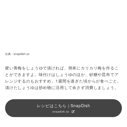
出典：snapdish.co
硬い青梅をしょうゆで漬ければ、簡単にカリカリ梅を作るこ
とができますよ。味付けはしょうゆのほか、砂糖や昆布でア
レンジするのもおすすめ。1週間を過ぎた頃からが食べごと。
漬けたしょうゆは炒め物に活用して余さず消費しましょう。
レシピはこちら｜SnapDish
snapdish.co