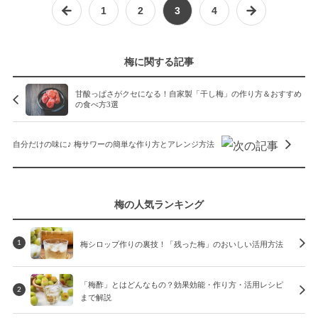
1
2
3
4
梅に関する記事
甘酸っぱさがクセになる！自家製「干し梅」の作り方＆おすすめ
の食べ方3選
自分だけの味に♪ 梅サワーの簡単な作り方とアレンジ方法
梅の人気ランキング
梅シロップ作りの裏技！「残った梅」のおいしい活用方法
1
「梅酢」とはどんなもの？効果効能・作り方・活用レシピ
2
まで解説