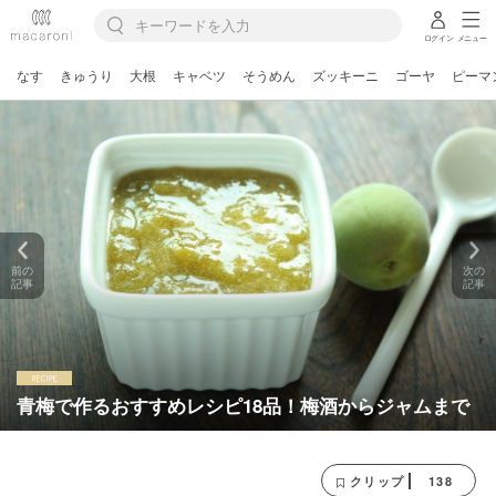
ログイン
メニュー
なす
きゅうり
大根
キャベツ
そうめん
ズッキーニ
ゴーヤ
ピーマ
前の
次の
記事
記事
青梅で作るおすすめレシピ18品！梅酒からジャムまで
138
クリップ