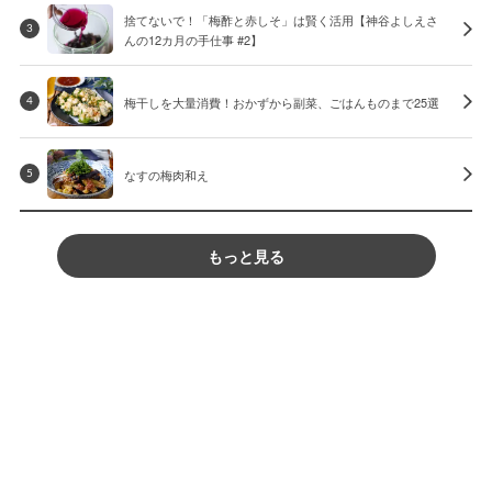
捨てないで！「梅酢と赤しそ」は賢く活用【神谷よしえさ
3
んの12カ月の手仕事 #2】
梅干しを大量消費！おかずから副菜、ごはんものまで25選
4
なすの梅肉和え
5
もっと見る