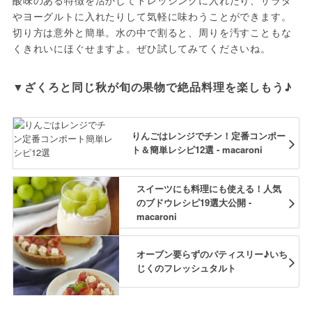
やヨーグルトに入れたりして気軽に味わうことができます。
切り方は意外と簡単。水の中で割ると、周りを汚すこともな
くきれいにほぐせますよ。ぜひ試してみてくださいね。
▼ざくろと同じ秋が旬の果物で絶品料理を楽しもう♪
りんごはレンジでチン！定番コンポー
ト＆簡単レシピ12選 - macaroni
スイーツにも料理にも使える！人気
のブドウレシピ19選大公開 -
macaroni
オーブン要らずのパティスリー♪いち
じくのフレッシュタルト