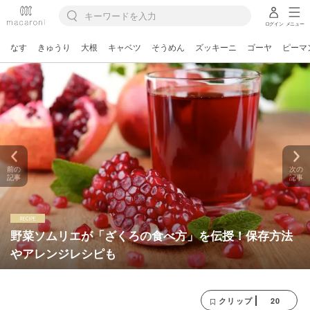
ログイン
メニュー
なす
きゅうり
大根
キャベツ
そうめん
ズッキーニ
ゴーヤ
ピーマ
前の
次の
記事
記事
野菜ソムリエが「ざくろの食べ方」を伝授！保存方法
やアレンジレシピも
20
クリップ