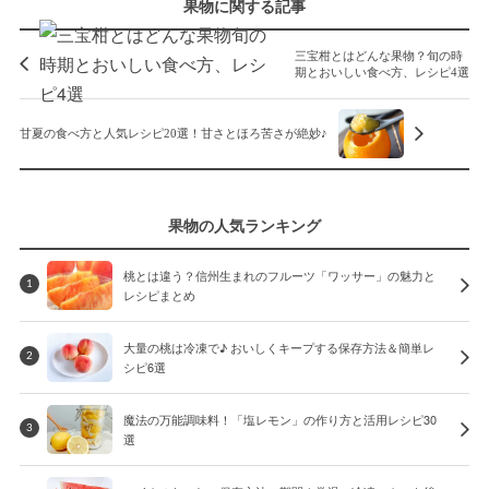
果物に関する記事
三宝柑とはどんな果物？旬の時
期とおいしい食べ方、レシピ4選
甘夏の食べ方と人気レシピ20選！甘さとほろ苦さが絶妙♪
果物の人気ランキング
桃とは違う？信州生まれのフルーツ「ワッサー」の魅力と
1
レシピまとめ
大量の桃は冷凍で♪ おいしくキープする保存方法＆簡単レ
2
シピ6選
魔法の万能調味料！「塩レモン」の作り方と活用レシピ30
3
選