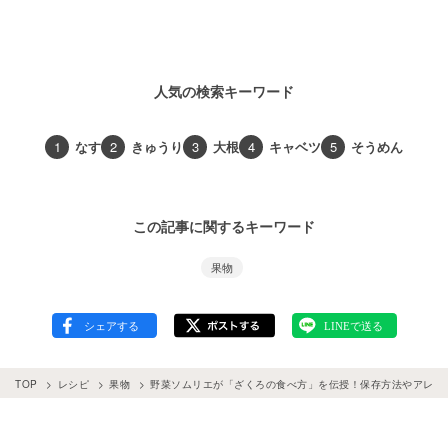
人気の検索キーワード
1
なす
2
きゅうり
3
大根
4
キャベツ
5
そうめん
この記事に関するキーワード
果物
TOP
レシピ
果物
野菜ソムリエが「ざくろの食べ方」を伝授！保存方法やアレン