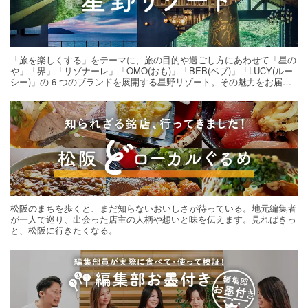
「旅を楽しくする」をテーマに、旅の目的や過ごし方にあわせて「星の
や」「界」「リゾナーレ」「OMO(おも)」「BEB(ベブ)」「LUCY(ルー
シー)」の 6 つのブランドを展開する星野リゾート。その魅力をお届け
する旅の連載。次の旅先探しのヒントにいかがですか？
松阪のまちを歩くと、まだ知らないおいしさが待っている。地元編集者
が一人で巡り、出会った店主の人柄や想いと味を伝えます。見ればきっ
と、松阪に行きたくなる。