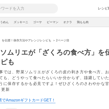
レシピ
うめん
ズッキーニ
ゴーヤ
ピーマン
オクラ
鶏もも肉
」を伝授！保存方法やアレンジレシピも
2ページ目
菜ソムリエが「ざくろの食べ方」を
シピも
事では、野菜ソムリエがざくろの皮の剥き方や食べ方、
ても、どうやって食べたらいいか分からず、躊躇してい
うに保存するかも必見ですよ！ぜひざくろのさわやかな
 更新
でAmazonギフトカードGET！