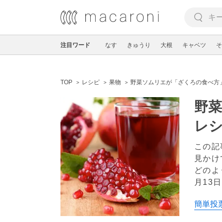
注目ワード
なす
きゅうり
大根
キャベツ
そ
TOP
レシピ
果物
野菜ソムリエが「ざくろの食べ方
野
レ
この記
見かけ
どのよ
月13日
簡単投票