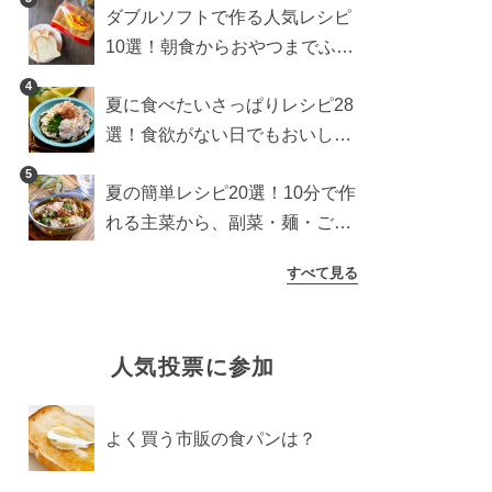
ダブルソフトで作る人気レシピ
10選！朝食からおやつまでふん
わり食パンを楽しむアレンジ
4
夏に食べたいさっぱりレシピ28
選！食欲がない日でもおいしい
簡単おかず・麺・ごはん
5
夏の簡単レシピ20選！10分で作
れる主菜から、副菜・麺・ごは
んまで一気に紹介
すべて見る
人気投票に参加
よく買う市販の食パンは？