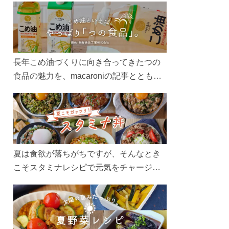
長年こめ油づくりに向き合ってきたつの
食品の魅力を、macaroniの記事とともに
ご紹介します。レシピや活用術はもちろ
ん、製造現場や品質へのこだわりまで。
こめ油をもっと好きになるコンテンツを
ぜひお楽しみください。
夏は食欲が落ちがちですが、そんなとき
こそスタミナレシピで元気をチャージ！
お肉や夏野菜をたっぷり使う丼をガッツ
リ食べて、夏バテを吹き飛ばしましょ
う！