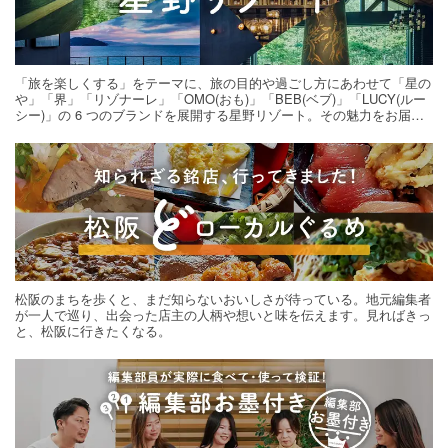
「旅を楽しくする」をテーマに、旅の目的や過ごし方にあわせて「星の
や」「界」「リゾナーレ」「OMO(おも)」「BEB(ベブ)」「LUCY(ルー
シー)」の 6 つのブランドを展開する星野リゾート。その魅力をお届け
する旅の連載。次の旅先探しのヒントにいかがですか？
松阪のまちを歩くと、まだ知らないおいしさが待っている。地元編集者
が一人で巡り、出会った店主の人柄や想いと味を伝えます。見ればきっ
と、松阪に行きたくなる。