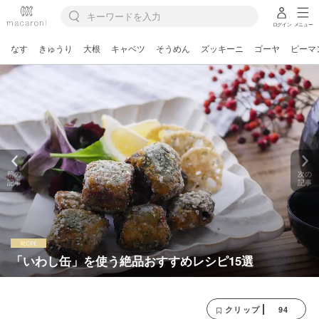
ログイン
メニュー
なす
きゅうり
大根
キャベツ
そうめん
ズッキーニ
ゴーヤ
ピーマ
前の
次の
記事
記事
「いわし缶」を使う絶品おすすめレシピ15選
94
クリップ