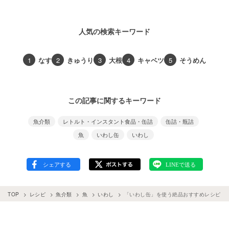
人気の検索キーワード
1
なす
2
きゅうり
3
大根
4
キャベツ
5
そうめん
この記事に関するキーワード
魚介類
レトルト・インスタント食品・缶詰
缶詰・瓶詰
魚
いわし缶
いわし
TOP
レシピ
魚介類
魚
いわし
「いわし缶」を使う絶品おすすめレシピ15