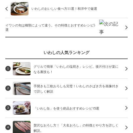
いわしのおいしい食べ方11選！和洋中で厳選
イワシの旬は種類によって違う。その特徴とおすすめレシピ5
選
いわしの人気ランキング
グリルで簡単「いわしの塩焼き」レシピ。後片付けが楽に
1
なる裏技も！
手開きも三枚おろしも完璧！いわしのさばき方を画像付き
2
で詳しく解説
「いわし缶」を使う絶品おすすめレシピ15選
3
贅沢なおろし方！「大名おろし」の特徴とやり方を詳しく
4
解説。