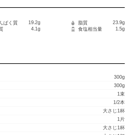
19.2g
23.9g
んぱく質
脂質
4.1g
1.5g
質
食塩相当量
300g
300g
1束
1/2本
大さじ1杯
1片
大さじ1杯