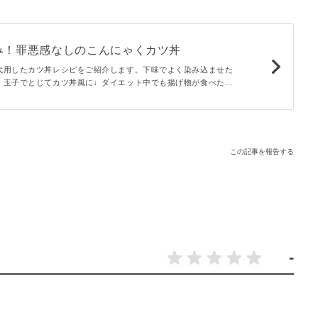
み！罪悪感なしのこんにゃくカツ丼
代用したカツ丼レシピをご紹介します。下味でよく染み込ませた
、玉子でとじてカツ丼風に♩ダイエット中でも揚げ物が食べた
という場合もおすすめですよ。ぜひ作ってみませんか？
この記事を報告する
-