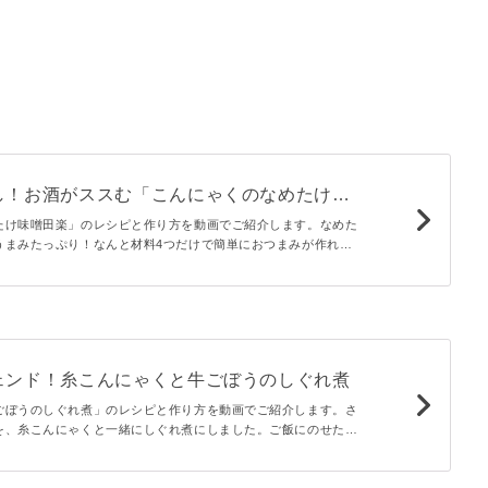
し！お酒がススむ「こんにゃくのなめたけ味
たけ味噌田楽」のレシピと作り方を動画でご紹介します。なめた
うまみたっぷり！なんと材料4つだけで簡単におつまみが作れま
ろんのこと、日本酒やワインにもよく合います。
ェンド！糸こんにゃくと牛ごぼうのしぐれ煮
ごぼうのしぐれ煮」のレシピと作り方を動画でご紹介します。さ
を、糸こんにゃくと一緒にしぐれ煮にしました。ご飯にのせたり
&hellip;時間が経つほどにおいしくなる作り置きの定番メニュ