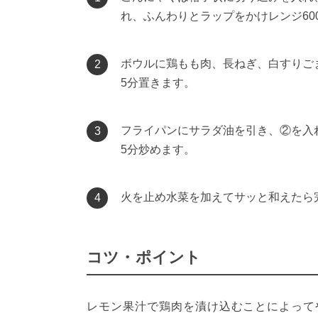
れ、ふんわりとラップをかけレンジ60
ボウルに鶏もも肉、長ねぎ、白すりご
2
5分置きます。
フライパンにサラダ油を引き、②を入
3
5分炒めます。
火を止め水菜を加えてサッと和えたら
4
コツ・ポイント
レモン果汁で鶏肉を漬け込むことによって