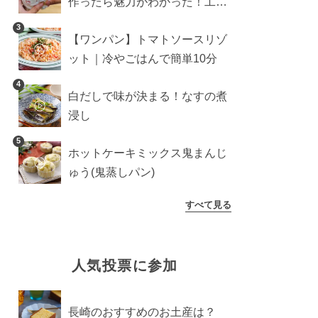
作ったら魅力がわかった！工程
10分の作り方
3
【ワンパン】トマトソースリゾ
ット｜冷やごはんで簡単10分
4
白だしで味が決まる！なすの煮
浸し
5
ホットケーキミックス鬼まんじ
ゅう(鬼蒸しパン)
すべて見る
人気投票に参加
長崎のおすすめのお土産は？