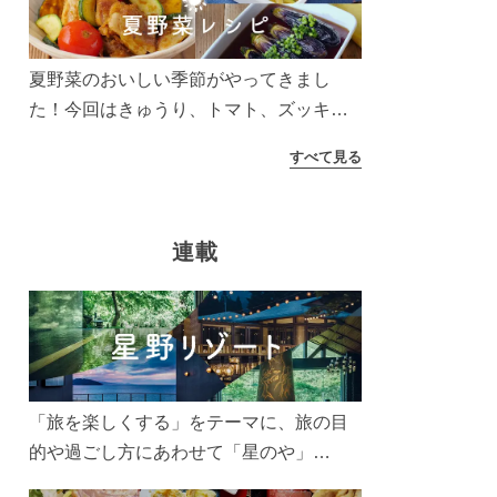
う！
夏野菜のおいしい季節がやってきまし
た！今回はきゅうり、トマト、ズッキー
ニなどを使ったレシピをご紹介します。
すべて見る
太陽の光をたっぷりあびた夏野菜は栄養
もたっぷり。美味しく食べてパワーチャ
ージしましょう♪
連載
「旅を楽しくする」をテーマに、旅の目
的や過ごし方にあわせて「星のや」
「界」「リゾナーレ」「OMO(おも)」「B