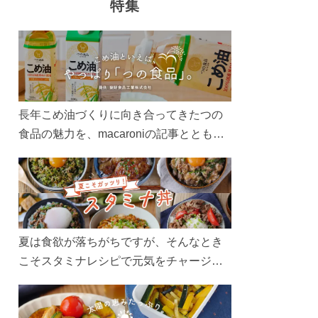
特集
長年こめ油づくりに向き合ってきたつの
食品の魅力を、macaroniの記事とともに
ご紹介します。レシピや活用術はもちろ
ん、製造現場や品質へのこだわりまで。
こめ油をもっと好きになるコンテンツを
ぜひお楽しみください。
夏は食欲が落ちがちですが、そんなとき
こそスタミナレシピで元気をチャージ！
お肉や夏野菜をたっぷり使う丼をガッツ
リ食べて、夏バテを吹き飛ばしましょ