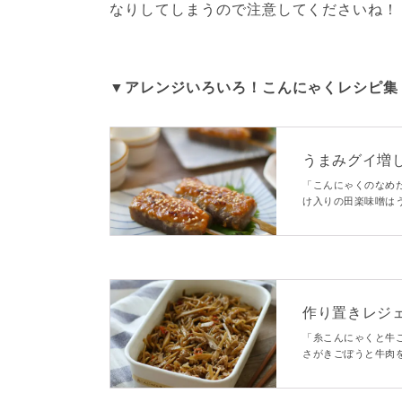
なりしてしまうので注意してくださいね！
▼アレンジいろいろ！こんにゃくレシピ集
うまみグイ増
噌田楽」
「こんにゃくのなめ
け入りの田楽味噌は
すよ。ご飯にはもち
作り置きレジ
「糸こんにゃくと牛
さがきごぼうと牛肉
おかずとして食べたり
ーです♪