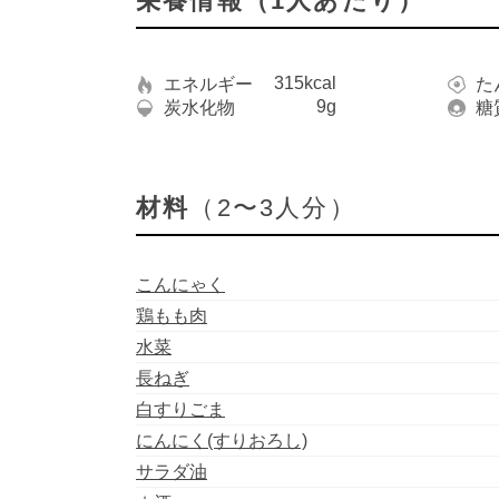
栄養情報（1人あたり）
315kcal
エネルギー
た
9g
炭水化物
糖
材料
（2〜3人分）
こんにゃく
鶏もも肉
水菜
長ねぎ
白すりごま
にんにく(すりおろし)
サラダ油