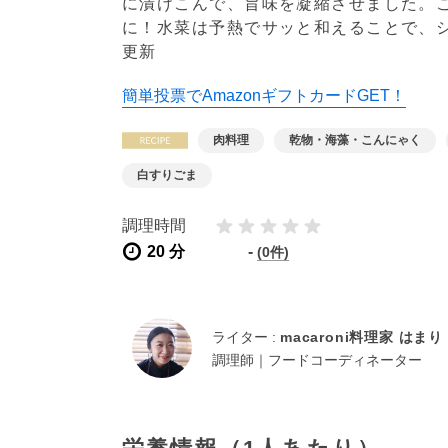
に漬けこんで、旨味を凝縮させました。
に！水菜は予熱でサッと和えることで、
更新
簡単投票でAmazonギフトカードGET！
肉料理
乾物・海藻・こんにゃく
白すりごま
調理時間
20 分
-
(0件)
ライター :
macaroni料理家 はまり
調理師｜フードコーディネーター