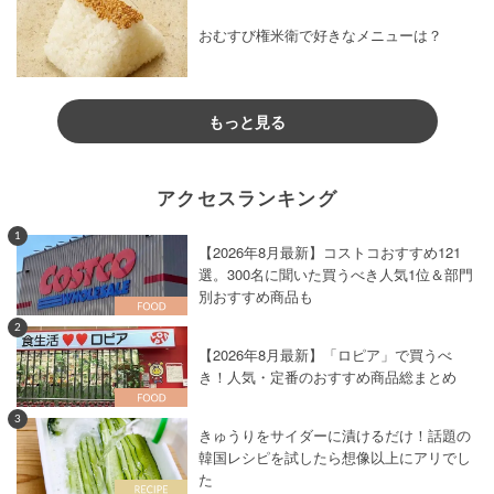
おむすび権米衛で好きなメニューは？
もっと見る
アクセスランキング
1
【2026年8月最新】コストコおすすめ121
選。300名に聞いた買うべき人気1位＆部門
別おすすめ商品も
2
【2026年8月最新】「ロピア」で買うべ
き！人気・定番のおすすめ商品総まとめ
3
きゅうりをサイダーに漬けるだけ！話題の
韓国レシピを試したら想像以上にアリでし
た