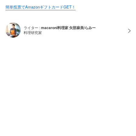
簡単投票でAmazonギフトカードGET！
ライター :
macaroni料理家 矢部麻美/らみー
料理研究家