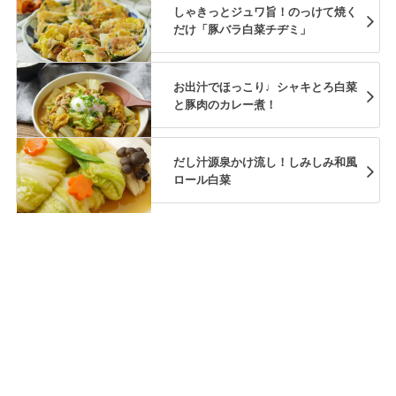
しゃきっとジュワ旨！のっけて焼く
だけ「豚バラ白菜チヂミ」
お出汁でほっこり♩シャキとろ白菜
と豚肉のカレー煮！
だし汁源泉かけ流し！しみしみ和風
ロール白菜