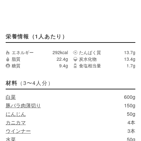
栄養情報（1人あたり）
エネルギー
292kcal
たんぱく質
13.7g
脂質
22.4g
炭水化物
13.4g
糖質
9.4g
食塩相当量
1.7g
（3〜4人分）
材料
白菜
600g
豚バラ肉薄切り
150g
にんじん
50g
カニカマ
4本
ウインナー
3本
水菜
50g