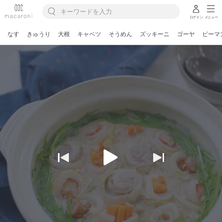
ログイン
メニュー
なす
きゅうり
大根
キャベツ
そうめん
ズッキーニ
ゴーヤ
ピーマ