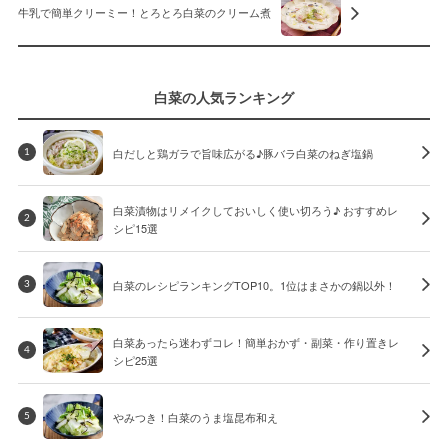
牛乳で簡単クリーミー！とろとろ白菜のクリーム煮
白菜の人気ランキング
白だしと鶏ガラで旨味広がる♪豚バラ白菜のねぎ塩鍋
1
白菜漬物はリメイクしておいしく使い切ろう♪ おすすめレ
2
シピ15選
白菜のレシピランキングTOP10。1位はまさかの鍋以外！
3
白菜あったら迷わずコレ！簡単おかず・副菜・作り置きレ
4
シピ25選
やみつき！白菜のうま塩昆布和え
5