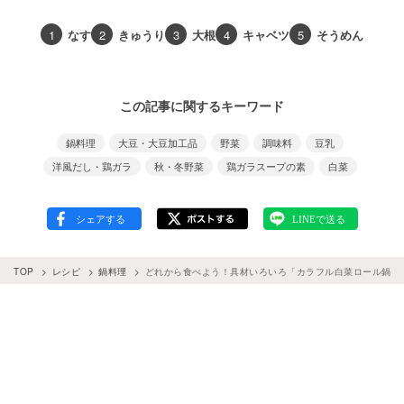
1
なす
2
きゅうり
3
大根
4
キャベツ
5
そうめん
この記事に関するキーワード
鍋料理
大豆・大豆加工品
野菜
調味料
豆乳
洋風だし・鶏ガラ
秋・冬野菜
鶏ガラスープの素
白菜
TOP
レシピ
鍋料理
どれから食べよう！具材いろいろ「カラフル白菜ロール鍋」