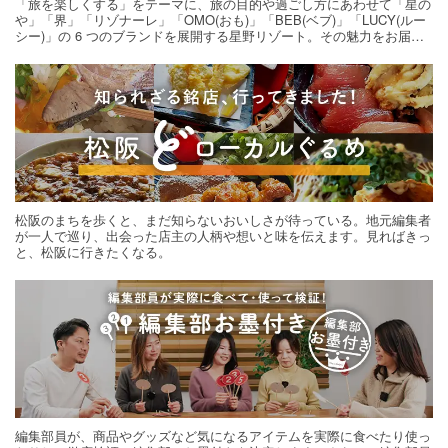
「旅を楽しくする」をテーマに、旅の目的や過ごし方にあわせて「星の
や」「界」「リゾナーレ」「OMO(おも)」「BEB(ベブ)」「LUCY(ルー
シー)」の 6 つのブランドを展開する星野リゾート。その魅力をお届け
する旅の連載。次の旅先探しのヒントにいかがですか？
松阪のまちを歩くと、まだ知らないおいしさが待っている。地元編集者
が一人で巡り、出会った店主の人柄や想いと味を伝えます。見ればきっ
と、松阪に行きたくなる。
編集部員が、商品やグッズなど気になるアイテムを実際に食べたり使っ