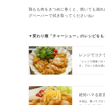
鶏もも肉をきつめに巻くと、焼いても崩れ
グペーパーで拭き取ってくださいね♪
▼変わり種「チャーシュー」のレシピをも
レンジでコク
「レンジで簡単バタ
す。ブロック肉を漬
いが楽しめます♪箸
よ！
絶対ハマる宣
ー
今回は、豚バラブロ