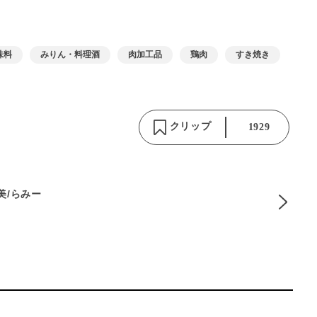
味料
みりん・料理酒
肉加工品
鶏肉
すき焼き
クリップ
1929
麻美/らみー