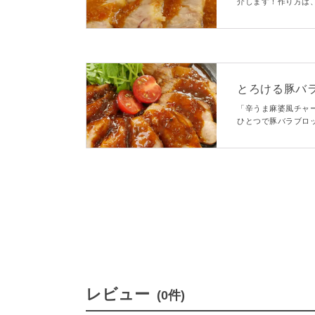
介します！作り方は
豆板醤のピリ辛風味
とろける豚バ
「辛うま麻婆風チャ
ひとつで豚バラブロ
婆だれがジューシー
レビュー
(0件)