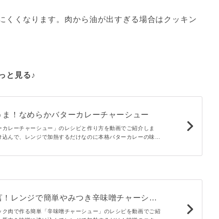
にくくなります。肉から油が出すぎる場合はクッキン
っと見る♪
うま！なめらかバターカレーチャーシュー
ーカレーチャーシュー」のレシピと作り方を動画でご紹介しま
け込んで、レンジで加熱するだけなのに本格バターカレーの味わ
を入れるとじゅわ〜っと肉汁がこぼれ、ご飯が止まらくなります
言！レンジで簡単やみつき辛味噌チャーシュ
ック肉で作る簡単「辛味噌チャーシュー」のレシピを動画でご紹