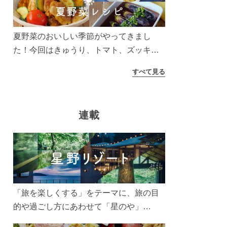
う！
夏野菜のおいしい季節がやってきまし
た！今回はきゅうり、トマト、ズッキー
ニなどを使ったレシピをご紹介します。
すべて見る
太陽の光をたっぷりあびた夏野菜は栄養
もたっぷり。美味しく食べてパワーチャ
ージしましょう♪
連載
「旅を楽しくする」をテーマに、旅の目
的や過ごし方にあわせて「星のや」
「界」「リゾナーレ」「OMO(おも)」「B