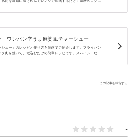
、豚肉を味噌に漬け込んでレンジで加熱するだけ！味噌のコクと
を楽しめるジューシーな一品です♪
ラ！ワンパン辛うま麻婆風チャーシュー
ーシュー」のレシピと作り方を動画でご紹介します。フライパン
ック肉を焼いて、煮込むだけの簡単レシピです。スパイシーな麻
なチャーシューによく絡まって、お箸が止まらなくなりますよ！
この記事を報告する
-