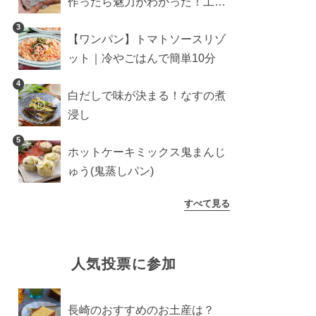
作ったら魅力がわかった！工程
10分の作り方
3
【ワンパン】トマトソースリゾ
ット｜冷やごはんで簡単10分
4
白だしで味が決まる！なすの煮
浸し
5
ホットケーキミックス鬼まんじ
ゅう(鬼蒸しパン)
すべて見る
人気投票に参加
長崎のおすすめのお土産は？