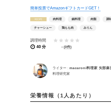
簡単投票でAmazonギフトカードGET！
肉料理
鍋料理
肉類
調
チャーシュー
鶏もも肉
みりん
調理時間
40 分
-
(0件)
ライター :
macaroni料理家 矢部
料理研究家
栄養情報（1人あたり）