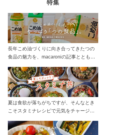
特集
長年こめ油づくりに向き合ってきたつの
食品の魅力を、macaroniの記事とともに
ご紹介します。レシピや活用術はもちろ
ん、製造現場や品質へのこだわりまで。
こめ油をもっと好きになるコンテンツを
ぜひお楽しみください。
夏は食欲が落ちがちですが、そんなとき
こそスタミナレシピで元気をチャージ！
お肉や夏野菜をたっぷり使う丼をガッツ
リ食べて、夏バテを吹き飛ばしましょ