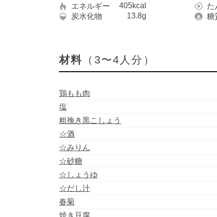
405kcal
エネルギー
た
13.8g
炭水化物
糖
材料
（3〜4人分）
鶏もも肉
塩
粗挽き黒こしょう
☆酒
☆みりん
☆砂糖
☆しょうゆ
☆だし汁
春菊
焼き豆腐