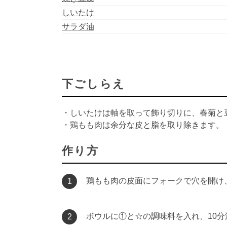
しいたけ
サラダ油
下ごしらえ
・しいたけは軸を取って飾り切りに、春菊と
・鶏もも肉は余分な皮と脂を取り除きます。
作り方
鶏もも肉の皮面にフォークで穴を開け
1
ボウルに①と☆の調味料を入れ、10分
2