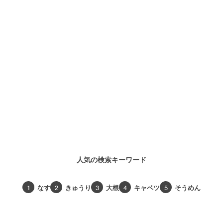
人気の検索キーワード
1
なす
2
きゅうり
3
大根
4
キャベツ
5
そうめん