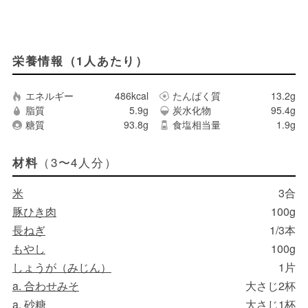
栄養情報（1人あたり）
エネルギー
486kcal
たんぱく質
13.2g
脂質
5.9g
炭水化物
95.4g
糖質
93.8g
食塩相当量
1.9g
（3〜4人分）
材料
米
3合
豚ひき肉
100g
長ねぎ
1/3本
もやし
100g
しょうが（みじん）
1片
a. 合わせみそ
大さじ2杯
a. 砂糖
大さじ1杯