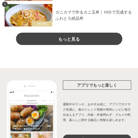
5
カニカマで作るカニ玉丼｜10分で完成する
ふわとろ絶品丼
もっと見る
アプリでもっと楽しく
通勤中やランチ、おやすみ前に、アプリでサクサ
ク快適に。食のトレンド情報や簡単レシピに毎日
出会えるアプリ。内食・外食問わず、グルメや料
理、暮らしに関する幅広い情報を楽しめます。