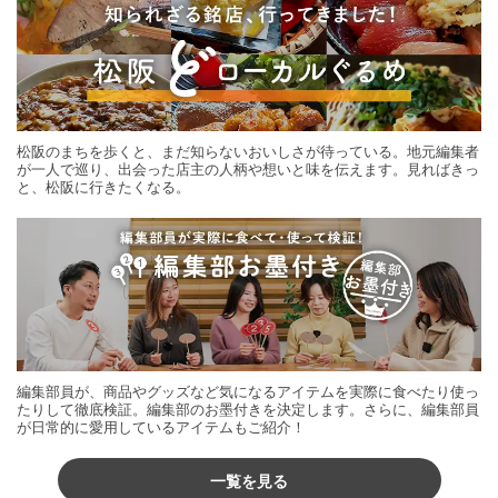
松阪のまちを歩くと、まだ知らないおいしさが待っている。地元編集者
が一人で巡り、出会った店主の人柄や想いと味を伝えます。見ればきっ
と、松阪に行きたくなる。
編集部員が、商品やグッズなど気になるアイテムを実際に食べたり使っ
たりして徹底検証。編集部のお墨付きを決定します。さらに、編集部員
が日常的に愛用しているアイテムもご紹介！
一覧を見る