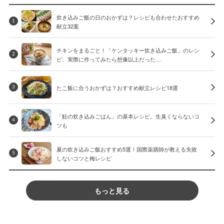
炊き込みご飯の日のおかずは？レシピも合わせたおすすめ
1
献立32案
チキンをまるごと！「ケンタッキー炊き込みご飯」のレシ
2
ピ、実際に作ってみたら想像以上だった…
たこ飯に合うおかずは？おすすめ献立レシピ18選
3
「鮭の炊き込みごはん」の基本レシピ。生臭くならないコ
4
ツも
夏の炊き込みご飯おすすめ5選！国際薬膳師が教える失敗
5
しないコツと梅レシピ
もっと見る