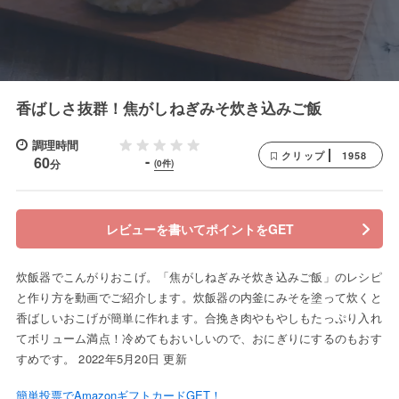
香ばしさ抜群！焦がしねぎみそ炊き込みご飯
調理時間
1958
クリップ
-
60
分
(0件)
レビューを書いてポイントをGET
炊飯器でこんがりおこげ。「焦がしねぎみそ炊き込みご飯」のレシピ
と作り方を動画でご紹介します。炊飯器の内釜にみそを塗って炊くと
香ばしいおこげが簡単に作れます。合挽き肉やもやしもたっぷり入れ
てボリューム満点！冷めてもおいしいので、おにぎりにするのもおす
すめです。 2022年5月20日 更新
簡単投票でAmazonギフトカードGET！