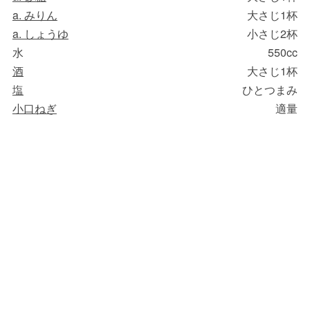
a. みりん
大さじ1杯
a. しょうゆ
小さじ2杯
水
550cc
酒
大さじ1杯
塩
ひとつまみ
小口ねぎ
適量