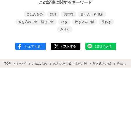
この記事に関するキーワード
ごはんもの
野菜
調味料
みりん・料理酒
炊き込みご飯・混ぜご飯
ねぎ
炊き込みご飯
長ねぎ
みりん
TOP
レシピ
ごはんもの
炊き込みご飯・混ぜご飯
炊き込みご飯
香ばしさ