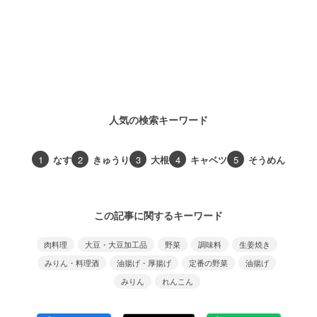
人気の検索キーワード
1
なす
2
きゅうり
3
大根
4
キャベツ
5
そうめん
この記事に関するキーワード
肉料理
大豆・大豆加工品
野菜
調味料
生姜焼き
みりん・料理酒
油揚げ・厚揚げ
定番の野菜
油揚げ
みりん
れんこん