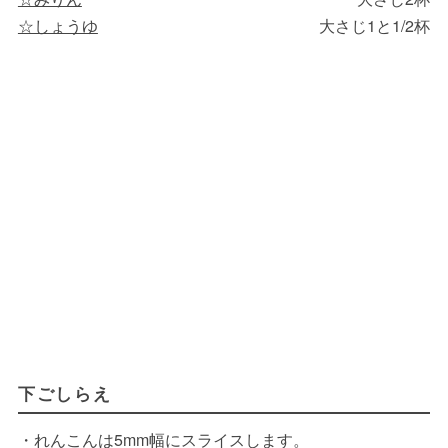
☆しょうゆ
大さじ1と1/2杯
下ごしらえ
・れんこんは5mm幅にスライスします。