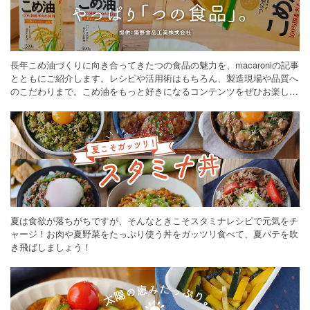
長年こめ油づくりに向き合ってきたつの食品の魅力を、macaroniの記事
とともにご紹介します。レシピや活用術はもちろん、製造現場や品質へ
のこだわりまで。こめ油をもっと好きになるコンテンツをぜひお楽しみ
ください。
夏は食欲が落ちがちですが、そんなときこそスタミナレシピで元気をチ
ャージ！お肉や夏野菜をたっぷり使う丼をガッツリ食べて、夏バテを吹
き飛ばしましょう！