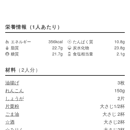
栄養情報（1人あたり）
エネルギー
356kcal
たんぱく質
10.8g
脂質
22.7g
炭水化物
23.8g
糖質
21.7g
食塩相当量
2.1g
（2人分）
材料
油揚げ
3枚
れんこん
150g
しょうが
2片
片栗粉
大さじ1/2杯
ごま油
大さじ 2杯
☆酒
大さじ2杯
☆みりん
大さじ2杯