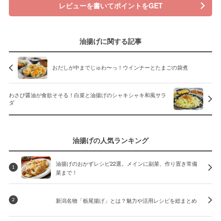
レビューを書いてポイントをGET
油揚げに関する記事
おだしが中までじゅわ〜っ！ウインナーとたまごの袋煮
わさび醤油が食欲そそる！白菜と油揚げのシャキシャキ和風サラ
ダ
油揚げの人気ランキング
油揚げのおかずレシピ22選。メインに副菜、作り置き常備
1
菜まで！
新潟名物「栃尾揚げ」とは？魅力や活用レシピを総まとめ
2