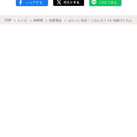
TOP
レシピ
肉料理
生姜焼き
はらぺこ歓喜！ごはんがススむ油揚げとれんこ