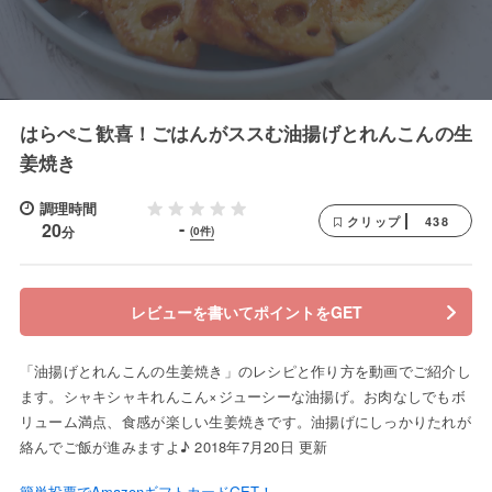
はらぺこ歓喜！ごはんがススむ油揚げとれんこんの生
姜焼き
調理時間
438
クリップ
-
20
分
(0件)
レビューを書いてポイントをGET
「油揚げとれんこんの生姜焼き」のレシピと作り方を動画でご紹介し
ます。シャキシャキれんこん×ジューシーな油揚げ。お肉なしでもボ
リューム満点、食感が楽しい生姜焼きです。油揚げにしっかりたれが
絡んでご飯が進みますよ♪ 2018年7月20日 更新
簡単投票でAmazonギフトカードGET！