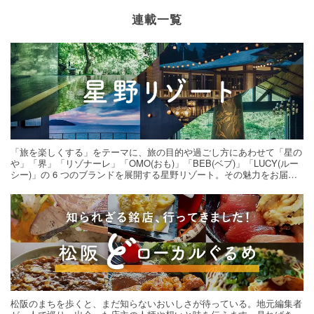
連載一覧
「旅を楽しくする」をテーマに、旅の目的や過ごし方にあわせて「星の
や」「界」「リゾナーレ」「OMO(おも)」「BEB(ベブ)」「LUCY(ルー
シー)」の 6 つのブランドを展開する星野リゾート。その魅力をお届け
する旅の連載。次の旅先探しのヒントにいかがですか？
松阪のまちを歩くと、まだ知らないおいしさが待っている。地元編集者