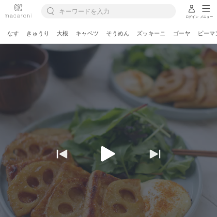
ログイン
メニュー
なす
きゅうり
大根
キャベツ
そうめん
ズッキーニ
ゴーヤ
ピーマ