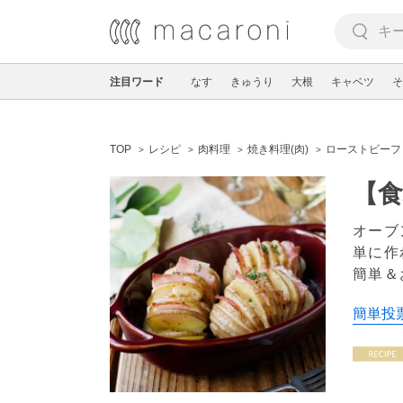
注目ワード
なす
きゅうり
大根
キャベツ
そ
TOP
レシピ
肉料理
焼き料理(肉)
ローストビーフ
【食
オーブ
単に作
簡単＆
簡単投票