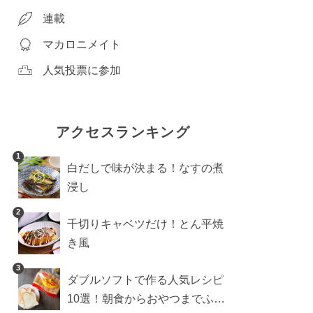
連載
マカロニメイト
人気投票に参加
アクセスランキング
1
白だしで味が決まる！なすの煮
浸し
2
千切りキャベツだけ！とん平焼
き風
3
ダブルソフトで作る人気レシピ
10選！朝食からおやつまでふん