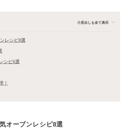
小見出しも全て表示
ンレシピ8選
選
レシピ6選
理！
気オーブンレシピ8選