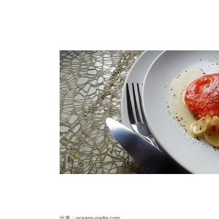
出典：oceans-nadia.com