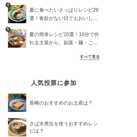
わり食パンを楽しむアレンジ
4
夏に食べたいさっぱりレシピ28
選！食欲がない日でもおいしい
簡単おかず・麺・ごはん
5
夏の簡単レシピ20選！10分で作
れる主菜から、副菜・麺・ごは
んまで一気に紹介
すべて見る
人気投票に参加
長崎のおすすめのお土産は？
さば水煮缶を使うおすすめレシ
ピは？