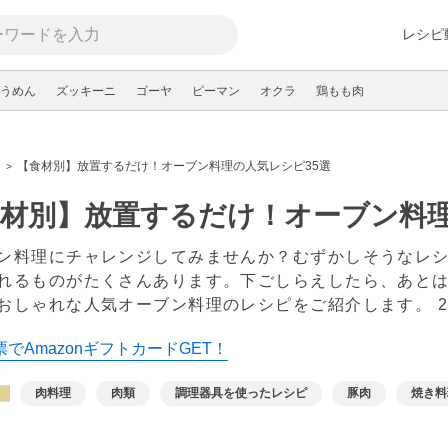
レシピ
うめん
ズッキーニ
ゴーヤ
ピーマン
オクラ
鶏もも肉
【食材別】放置するだけ！オーブン料理の人気レシピ35選
材別】放置するだけ！オーブン料理
ン料理にチャレンジしてみませんか？むずかしそうなレ
れるものがたくさんあります。下ごしらえしたら、あと
おしゃれな人気オーブン料理のレシピをご紹介します。
でAmazonギフトカードGET！
肉料理
肉類
調理器具を使ったレシピ
豚肉
焼き料