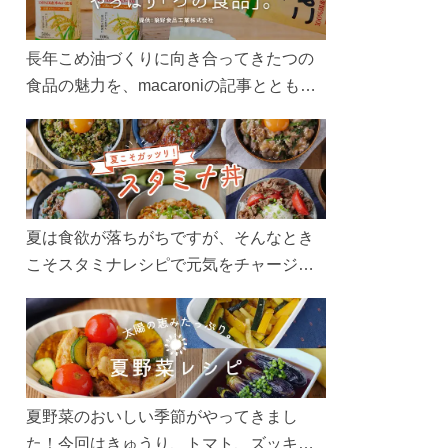
長年こめ油づくりに向き合ってきたつの
食品の魅力を、macaroniの記事とともに
ご紹介します。レシピや活用術はもちろ
ん、製造現場や品質へのこだわりまで。
こめ油をもっと好きになるコンテンツを
ぜひお楽しみください。
夏は食欲が落ちがちですが、そんなとき
こそスタミナレシピで元気をチャージ！
お肉や夏野菜をたっぷり使う丼をガッツ
リ食べて、夏バテを吹き飛ばしましょ
う！
夏野菜のおいしい季節がやってきまし
た！今回はきゅうり、トマト、ズッキー