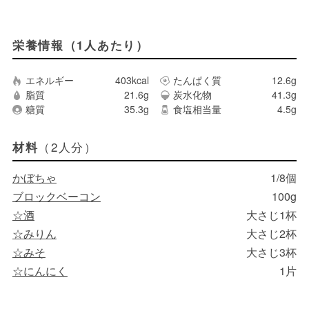
栄養情報（1人あたり）
エネルギー
403kcal
たんぱく質
12.6g
脂質
21.6g
炭水化物
41.3g
糖質
35.3g
食塩相当量
4.5g
（2人分）
材料
かぼちゃ
1/8個
ブロックベーコン
100g
☆酒
大さじ1杯
☆みりん
大さじ2杯
☆みそ
大さじ3杯
☆にんにく
1片