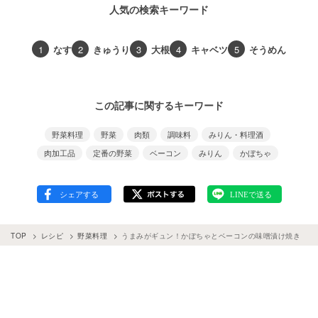
人気の検索キーワード
1
なす
2
きゅうり
3
大根
4
キャベツ
5
そうめん
この記事に関するキーワード
野菜料理
野菜
肉類
調味料
みりん・料理酒
肉加工品
定番の野菜
ベーコン
みりん
かぼちゃ
TOP
レシピ
野菜料理
うまみがギュン！かぼちゃとベーコンの味噌漬け焼き