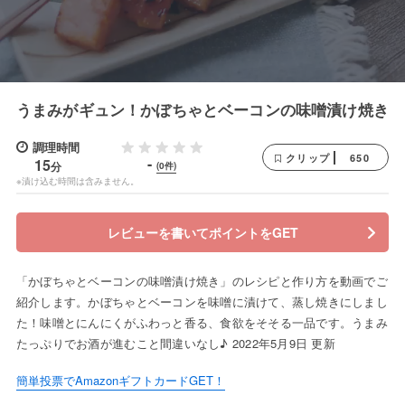
うまみがギュン！かぼちゃとベーコンの味噌漬け焼き
調理時間
650
クリップ
-
15
分
(0件)
※漬け込む時間は含みません。
レビューを書いてポイントをGET
「かぼちゃとベーコンの味噌漬け焼き」のレシピと作り方を動画でご
紹介します。かぼちゃとベーコンを味噌に漬けて、蒸し焼きにしまし
た！味噌とにんにくがふわっと香る、食欲をそそる一品です。うまみ
たっぷりでお酒が進むこと間違いなし♪ 2022年5月9日 更新
簡単投票でAmazonギフトカードGET！