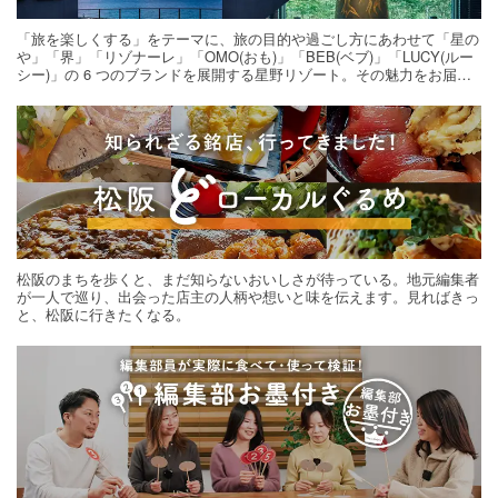
「旅を楽しくする」をテーマに、旅の目的や過ごし方にあわせて「星の
や」「界」「リゾナーレ」「OMO(おも)」「BEB(ベブ)」「LUCY(ルー
シー)」の 6 つのブランドを展開する星野リゾート。その魅力をお届け
する旅の連載。次の旅先探しのヒントにいかがですか？
松阪のまちを歩くと、まだ知らないおいしさが待っている。地元編集者
が一人で巡り、出会った店主の人柄や想いと味を伝えます。見ればきっ
と、松阪に行きたくなる。