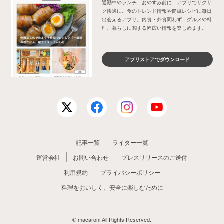
通勤中やランチ、おやすみ前に、アプリでサクサ
ク快適に。食のトレンド情報や簡単レシピに毎日
出会えるアプリ。内食・外食問わず、グルメや料
理、暮らしに関する幅広い情報を楽しめます。
アプリストアでダウンロード
記事一覧
ライター一覧
運営会社
お問い合わせ
プレスリリースのご送付
利用規約
プライバシーポリシー
料理をおいしく、安全に楽しむために
© macaroni All Rights Reserved.