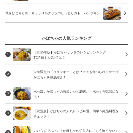
秋をひとりじめ！キャラメルナッツのしっとりガトーパンプキン
かぼちゃの人気ランキング
【2025年版】かぼちゃサラダのレシピランキング
1
TOP10！人気1位は？
栄養満点の「コリンキー」とは？生でも食べられるサラダ
2
かぼちゃを徹底紹介！
水っぽいかぼちゃの救済レシピ20選。「水分」が武器にな
3
る！
【決定版】かぼちゃの人気レシピ46選。簡単＆絶品料理を
4
チェック！
力いらずでスパン！かぼちゃの切り方に「もう怖くない」
5