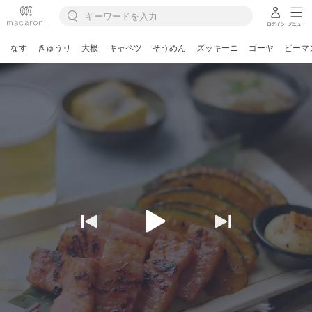
ログイン
メニュー
なす
きゅうり
大根
キャベツ
そうめん
ズッキーニ
ゴーヤ
ピーマ