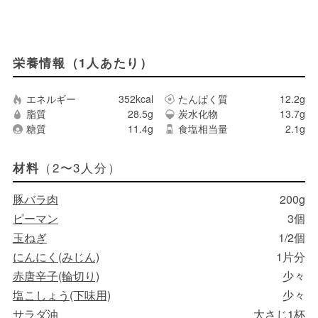
栄養情報（1人あたり）
エネルギー
352kcal
たんぱく質
12.2g
脂質
28.5g
炭水化物
13.7g
糖質
11.4g
食塩相当量
2.1g
（2〜3人分）
材料
豚バラ肉
200g
ピーマン
3個
玉ねぎ
1/2個
にんにく(みじん)
1片分
赤唐辛子(輪切り)
少々
塩こしょう(下味用)
少々
サラダ油
大さじ1杯