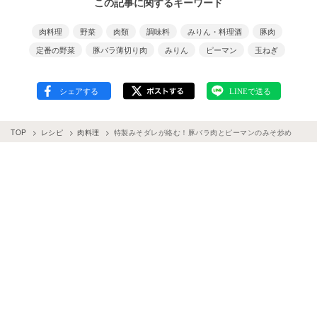
この記事に関するキーワード
肉料理
野菜
肉類
調味料
みりん・料理酒
豚肉
定番の野菜
豚バラ薄切り肉
みりん
ピーマン
玉ねぎ
TOP
レシピ
肉料理
特製みそダレが絡む！豚バラ肉とピーマンのみそ炒め