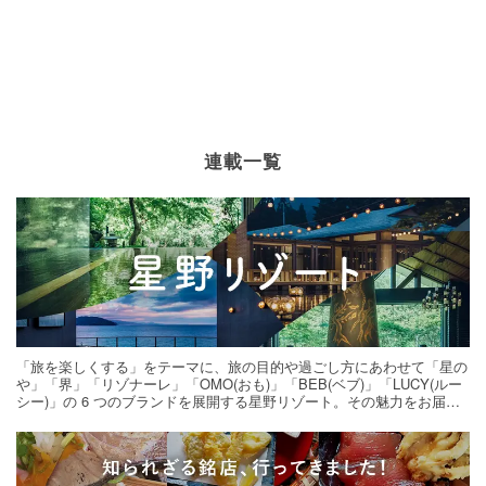
連載一覧
「旅を楽しくする」をテーマに、旅の目的や過ごし方にあわせて「星の
や」「界」「リゾナーレ」「OMO(おも)」「BEB(ベブ)」「LUCY(ルー
シー)」の 6 つのブランドを展開する星野リゾート。その魅力をお届け
する旅の連載。次の旅先探しのヒントにいかがですか？