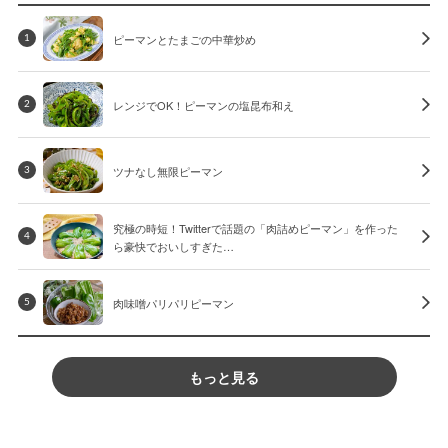
ピーマンとたまごの中華炒め
1
レンジでOK！ピーマンの塩昆布和え
2
ツナなし無限ピーマン
3
究極の時短！Twitterで話題の「肉詰めピーマン」を作った
4
ら豪快でおいしすぎた…
肉味噌パリパリピーマン
5
もっと見る