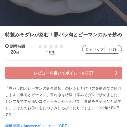
特製みそダレが絡む！豚バラ肉とピーマンのみそ炒め
調理時間
1478
クリップ
-
20
分
(0件)
レビューを書いてポイントをGET
「豚バラ肉とピーマンのみそ炒め」のレシピと作り方を動画でご紹介
します。豚肉とピーマン、玉ねぎを特製甘辛みそダレで炒めました。
シンプルですが深いコクと旨みがたっぷりで、食欲をそそるひと品で
す。ごはんのお供にもおつまみにもぴったりですよ。 2022年6月2日
更新
簡単投票でAmazonギフトカードGET！