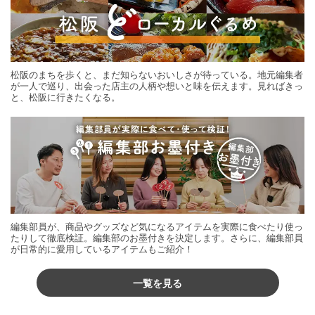
松阪のまちを歩くと、まだ知らないおいしさが待っている。地元編集者
が一人で巡り、出会った店主の人柄や想いと味を伝えます。見ればきっ
と、松阪に行きたくなる。
編集部員が、商品やグッズなど気になるアイテムを実際に食べたり使っ
たりして徹底検証。編集部のお墨付きを決定します。さらに、編集部員
が日常的に愛用しているアイテムもご紹介！
一覧を見る