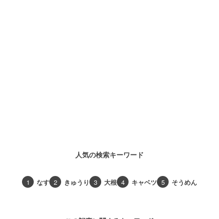
人気の検索キーワード
1
なす
2
きゅうり
3
大根
4
キャベツ
5
そうめん