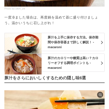
Photo by uli04_29
一度冷ました場合は、再度鍋を温めて器に盛り付けましょ
う。温かいうちに召し上がれ！
豚汁を上手に保存する方法。保存期
間や保存容器まで詳しく解説！ -
macaroni
豚汁のカロリーや糖質は高い？カロ
リーオフする調理ポイントも -
macaroni
豚汁をさらにおいしくするための隠し味6選