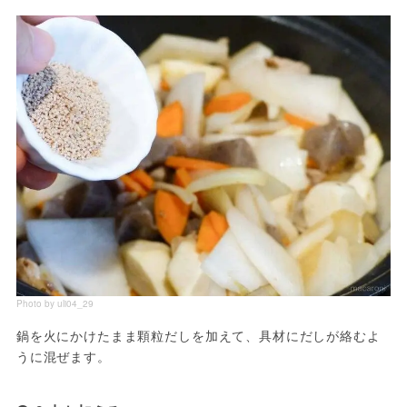
Photo by uli04_29
鍋を火にかけたまま顆粒だしを加えて、具材にだしが絡むよ
うに混ぜます。