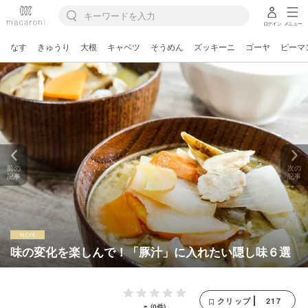
ログイン
メニュー
なす
きゅうり
大根
キャベツ
そうめん
ズッキーニ
ゴーヤ
ピーマ
前の
次の
記事
記事
味の変化を楽しんで！「豚汁」に入れたい隠し味６選
217
クリップ
-
(0件)