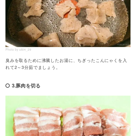
Photo by uli04_29
臭みを取るために沸騰したお湯に、ちぎったこんにゃくを入
れて2～3分茹でましょう。
3.豚肉を切る