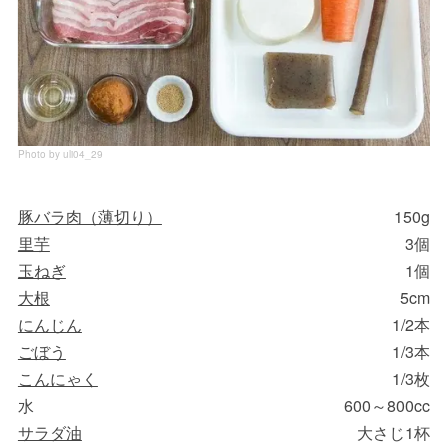
Photo by uli04_29
豚バラ肉（薄切り）
150g
里芋
3個
玉ねぎ
1個
大根
5cm
にんじん
1/2本
ごぼう
1/3本
こんにゃく
1/3枚
水
600～800cc
サラダ油
大さじ1杯