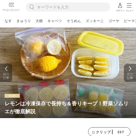
ログイン
メニュー
なす
きゅうり
大根
キャベツ
そうめん
ズッキーニ
ゴーヤ
ピーマ
前の
次の
記事
記事
レモンは冷凍保存で長持ち＆香りキープ！野菜ソムリ
エが徹底解説
237
クリップ