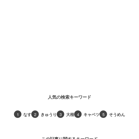
人気の検索キーワード
1
なす
2
きゅうり
3
大根
4
キャベツ
5
そうめん
この記事に関するキーワード