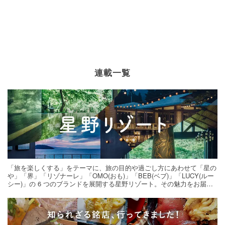
連載一覧
「旅を楽しくする」をテーマに、旅の目的や過ごし方にあわせて「星の
や」「界」「リゾナーレ」「OMO(おも)」「BEB(ベブ)」「LUCY(ルー
シー)」の 6 つのブランドを展開する星野リゾート。その魅力をお届け
する旅の連載。次の旅先探しのヒントにいかがですか？