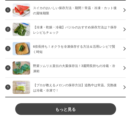
スイカのおいしい保存方法・期間！常温・冷凍・カット後
1
の賞味期限
【冷凍・乾燥・冷蔵】バジルのおすすめ保存方法は？保存
2
レシピもチェック
6倍長持ち！オクラを冷凍保存する方法＆活用レシピで賢
3
く時短
野菜ソムリエ直伝の大葉保存法！3週間長持ちの冷蔵・冷
4
凍術
【プロが教えるメロンの保存方法】追熟中は常温。完熟後
5
は冷蔵・冷凍で！
もっと見る