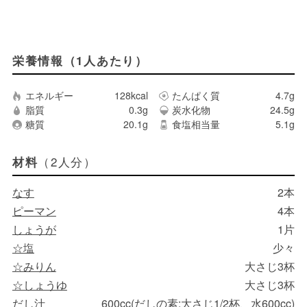
栄養情報（1人あたり）
エネルギー
128kcal
たんぱく質
4.7g
脂質
0.3g
炭水化物
24.5g
糖質
20.1g
食塩相当量
5.1g
（2人分）
材料
なす
2本
ピーマン
4本
しょうが
1片
☆塩
少々
☆みりん
大さじ3杯
☆しょうゆ
大さじ3杯
だし汁
600cc(だしの素:大さじ1/2杯、水600cc)