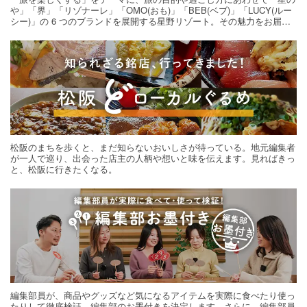
や」「界」「リゾナーレ」「OMO(おも)」「BEB(ベブ)」「LUCY(ルー
シー)」の 6 つのブランドを展開する星野リゾート。その魅力をお届け
する旅の連載。次の旅先探しのヒントにいかがですか？
松阪のまちを歩くと、まだ知らないおいしさが待っている。地元編集者
が一人で巡り、出会った店主の人柄や想いと味を伝えます。見ればきっ
と、松阪に行きたくなる。
編集部員が、商品やグッズなど気になるアイテムを実際に食べたり使っ
たりして徹底検証。編集部のお墨付きを決定します。さらに、編集部員