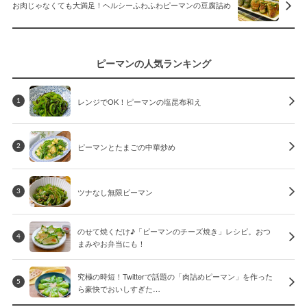
お肉じゃなくても大満足！ヘルシーふわふわピーマンの豆腐詰め
ピーマンの人気ランキング
レンジでOK！ピーマンの塩昆布和え
1
ピーマンとたまごの中華炒め
2
ツナなし無限ピーマン
3
のせて焼くだけ♪「ピーマンのチーズ焼き」レシピ。おつ
4
まみやお弁当にも！
究極の時短！Twitterで話題の「肉詰めピーマン」を作った
5
ら豪快でおいしすぎた…