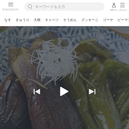
ログイン
メニュー
なす
きゅうり
大根
キャベツ
そうめん
ズッキーニ
ゴーヤ
ピーマ