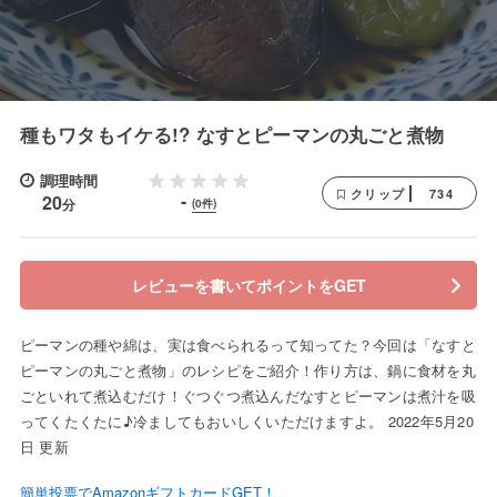
種もワタもイケる!? なすとピーマンの丸ごと煮物
調理時間
734
クリップ
-
20
分
(0件)
レビューを書いてポイントをGET
ピーマンの種や綿は、実は食べられるって知ってた？今回は「なすと
ピーマンの丸ごと煮物」のレシピをご紹介！作り方は、鍋に食材を丸
ごといれて煮込むだけ！ぐつぐつ煮込んだなすとピーマンは煮汁を吸
ってくたくたに♪冷ましてもおいしくいただけますよ。 2022年5月20
日 更新
簡単投票でAmazonギフトカードGET！