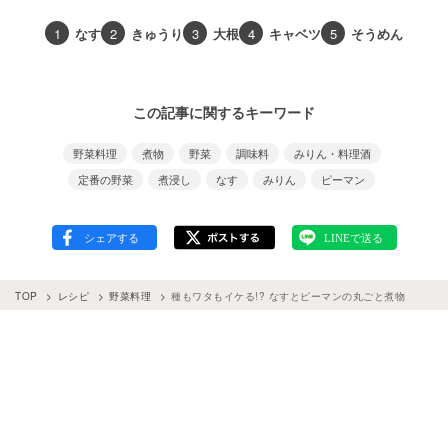
1
なす
2
きゅうり
3
大根
4
キャベツ
5
そうめん
この記事に関するキーワード
野菜料理
煮物
野菜
調味料
みりん・料理酒
定番の野菜
煮浸し
なす
みりん
ピーマン
TOP
レシピ
野菜料理
種もワタもイケる!? なすとピーマンの丸ごと煮物