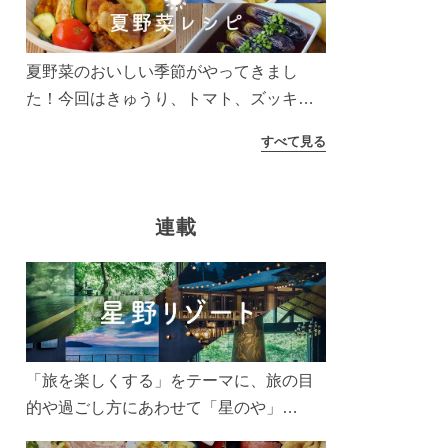
う！
夏野菜のおいしい季節がやってきまし
た！今回はきゅうり、トマト、ズッキー
ニなどを使ったレシピをご紹介します。
すべて見る
太陽の光をたっぷりあびた夏野菜は栄養
もたっぷり。美味しく食べてパワーチャ
ージしましょう♪
連載
「旅を楽しくする」をテーマに、旅の目
的や過ごし方にあわせて「星のや」
「界」「リゾナーレ」「OMO(おも)」「B