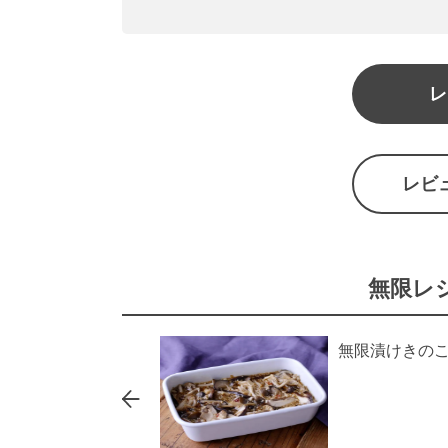
レ
レビ
無限レ
無限漬けきの