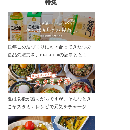
特集
長年こめ油づくりに向き合ってきたつの
食品の魅力を、macaroniの記事とともに
ご紹介します。レシピや活用術はもちろ
ん、製造現場や品質へのこだわりまで。
こめ油をもっと好きになるコンテンツを
ぜひお楽しみください。
夏は食欲が落ちがちですが、そんなとき
こそスタミナレシピで元気をチャージ！
お肉や夏野菜をたっぷり使う丼をガッツ
リ食べて、夏バテを吹き飛ばしましょ