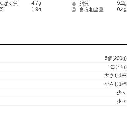
4.7g
9.2g
んぱく質
脂質
1.9g
0.4g
質
食塩相当量
5個(200g)
1缶(70g)
大さじ1杯
小さじ1杯
少々
少々