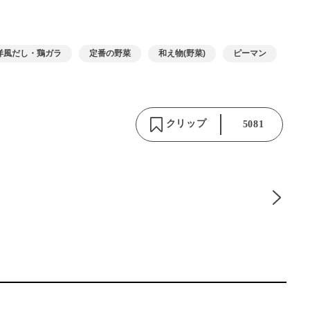
洋風だし・鶏ガラ
定番の野菜
和え物(野菜)
ピーマン
クリップ
5081