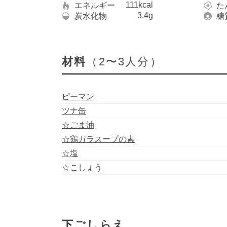
111kcal
エネルギー
た
3.4g
炭水化物
糖
材料
（2〜3人分）
ピーマン
ツナ缶
☆ごま油
☆鶏ガラスープの素
☆塩
☆こしょう
下ごしらえ