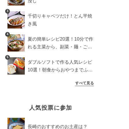
浸し
3
千切りキャベツだけ！とん平焼
き風
4
夏の簡単レシピ20選！10分で作
れる主菜から、副菜・麺・ごは
んまで一気に紹介
5
ダブルソフトで作る人気レシピ
10選！朝食からおやつまでふん
わり食パンを楽しむアレンジ
すべて見る
人気投票に参加
長崎のおすすめのお土産は？