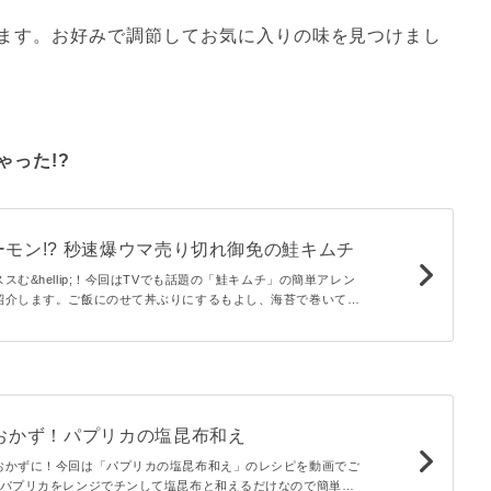
ます。お好みで調節してお気に入りの味を見つけまし
った!?
モン!? 秒速爆ウマ売り切れ御免の鮭キムチ
スむ&hellip;！今回はTVでも話題の「鮭キムチ」の簡単アレン
紹介します。ご飯にのせて丼ぶりにするもよし、海苔で巻いてお
し♪お箸が止まらない爆ウマレシピをめしあがれ！
分おかず！パプリカの塩昆布和え
おかずに！今回は「パプリカの塩昆布和え」のレシピを動画でご
はパプリカをレンジでチンして塩昆布と和えるだけなので簡単で