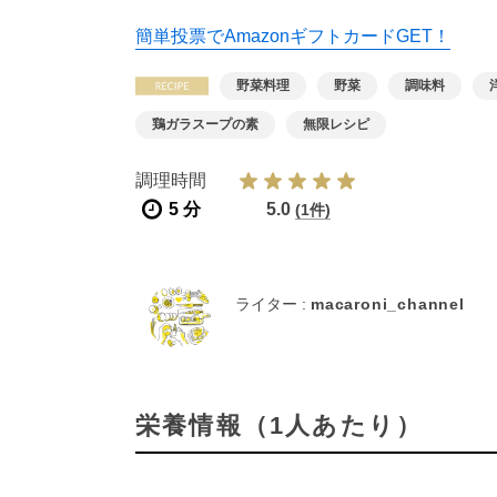
簡単投票でAmazonギフトカードGET！
野菜料理
野菜
調味料
鶏ガラスープの素
無限レシピ
調理時間
5 分
5.0
(1件)
ライター :
macaroni_channel
栄養情報（1人あたり）