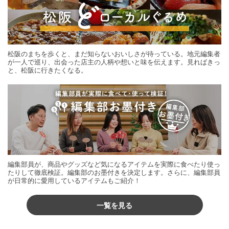
松阪のまちを歩くと、まだ知らないおいしさが待っている。地元編集者
が一人で巡り、出会った店主の人柄や想いと味を伝えます。見ればきっ
と、松阪に行きたくなる。
編集部員が、商品やグッズなど気になるアイテムを実際に食べたり使っ
たりして徹底検証。編集部のお墨付きを決定します。さらに、編集部員
が日常的に愛用しているアイテムもご紹介！
一覧を見る