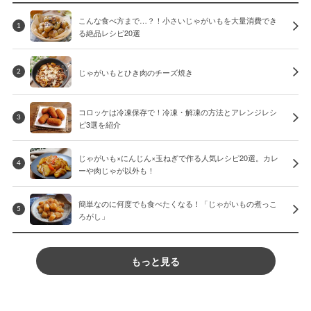
こんな食べ方まで…？！小さいじゃがいもを大量消費でき
1
る絶品レシピ20選
じゃがいもとひき肉のチーズ焼き
2
コロッケは冷凍保存で！冷凍・解凍の方法とアレンジレシ
3
ピ3選を紹介
じゃがいも×にんじん×玉ねぎで作る人気レシピ20選。カレ
4
ーや肉じゃが以外も！
簡単なのに何度でも食べたくなる！「じゃがいもの煮っこ
5
ろがし」
もっと見る