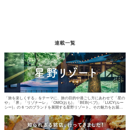
連載一覧
「旅を楽しくする」をテーマに、旅の目的や過ごし方にあわせて「星の
や」「界」「リゾナーレ」「OMO(おも)」「BEB(ベブ)」「LUCY(ルー
シー)」の 6 つのブランドを展開する星野リゾート。その魅力をお届け
する旅の連載。次の旅先探しのヒントにいかがですか？