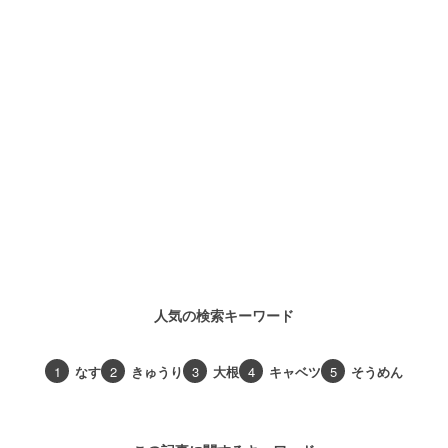
人気の検索キーワード
1
なす
2
きゅうり
3
大根
4
キャベツ
5
そうめん