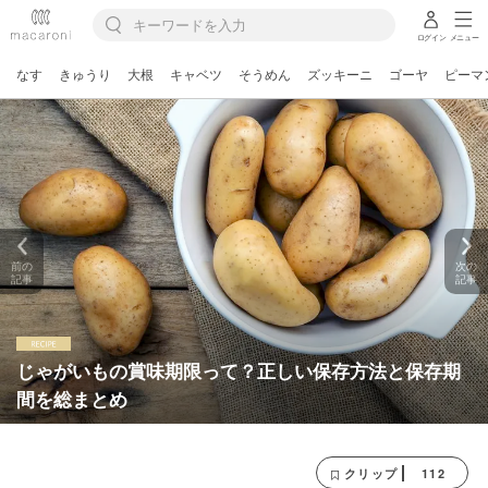
ログイン
メニュー
なす
きゅうり
大根
キャベツ
そうめん
ズッキーニ
ゴーヤ
ピーマ
前の
次の
記事
記事
じゃがいもの賞味期限って？正しい保存方法と保存期
間を総まとめ
112
クリップ