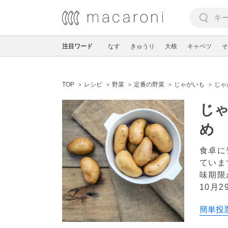
注目ワード
なす
きゅうり
大根
キャベツ
そ
TOP
レシピ
野菜
定番の野菜
じゃがいも
じゃ
じ
め
食卓に
ていま
味期限
10月2
簡単投票