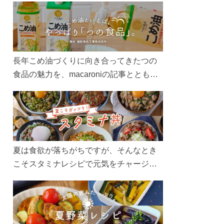
長年こめ油づくりに向き合ってきたつの
食品の魅力を、macaroniの記事とともに
ご紹介します。レシピや活用術はもちろ
ん、製造現場や品質へのこだわりまで。
こめ油をもっと好きになるコンテンツを
ぜひお楽しみください。
夏は食欲が落ちがちですが、そんなとき
こそスタミナレシピで元気をチャージ！
お肉や夏野菜をたっぷり使う丼をガッツ
リ食べて、夏バテを吹き飛ばしましょ
う！