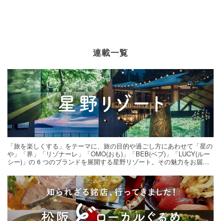
連載一覧
「旅を楽しくする」をテーマに、旅の目的や過ごし方にあわせて「星の
や」「界」「リゾナーレ」「OMO(おも)」「BEB(ベブ)」「LUCY(ルー
シー)」の 6 つのブランドを展開する星野リゾート。その魅力をお届け
する旅の連載。次の旅先探しのヒントにいかがですか？