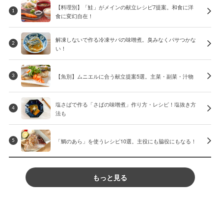
【料理別】「鮭」がメインの献立レシピ7提案。和食に洋
1
食に変幻自在！
解凍しないで作る冷凍サバの味噌煮。臭みなくパサつかな
2
い！
【魚別】ムニエルに合う献立提案5選。主菜・副菜・汁物
3
塩さばで作る「さばの味噌煮」作り方・レシピ！塩抜き方
4
法も
「鯛のあら」を使うレシピ10選。主役にも脇役にもなる！
5
もっと見る