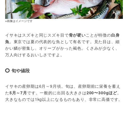
※画像はイメージです
イサキはスズキと同じスズキ目で
骨が硬い
ことが特徴の
白身
魚
。東京では夏の代表的な魚として有名です。見た目は、細
かい鱗が密集し、オリーブがかった褐色。くさみが少なく、
万人向けするおいしさですよ。
旬や値段
イサキの産卵期は6月～9月頃。旬は、産卵期前に栄養を蓄え
た
5月～7月
です。一般的に出回る大きさは
200〜300gほど
。
大きなものでは1kg以上になるものもあり、非常に高価です。