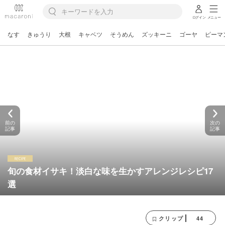
ログイン
メニュー
なす
きゅうり
大根
キャベツ
そうめん
ズッキーニ
ゴーヤ
ピーマ
前の
次の
記事
記事
旬の食材イサキ！淡白な味を生かすアレンジレシピ17
選
44
クリップ