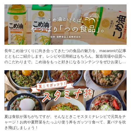
長年こめ油づくりに向き合ってきたつの食品の魅力を、macaroniの記事
とともにご紹介します。レシピや活用術はもちろん、製造現場や品質へ
のこだわりまで。こめ油をもっと好きになるコンテンツをぜひお楽しみ
ください。
夏は食欲が落ちがちですが、そんなときこそスタミナレシピで元気をチ
ャージ！お肉や夏野菜をたっぷり使う丼をガッツリ食べて、夏バテを吹
き飛ばしましょう！