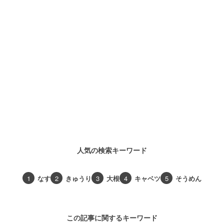
人気の検索キーワード
1
なす
2
きゅうり
3
大根
4
キャベツ
5
そうめん
この記事に関するキーワード