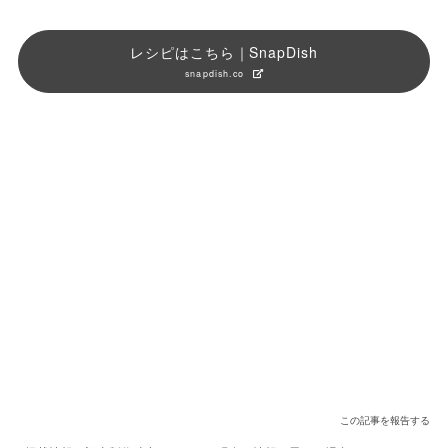
レシピはこちら｜SnapDish
snapdish.co
この記事を報告する