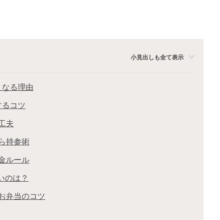
小見出しも全て表示
くなる理由
するコツ
工夫
ら持参術
金ルール
いのは？
お弁当のコツ