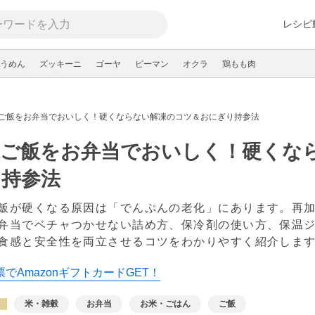
レシピ
うめん
ズッキーニ
ゴーヤ
ピーマン
オクラ
鶏もも肉
ご飯をお弁当でおいしく！硬くならない解凍のコツ＆おにぎり持参法
凍ご飯をお弁当でおいしく！硬くな
り持参法
飯が硬くなる原因は「でんぷんの老化」にあります。再
弁当でベチャつかせない詰め方、保冷剤の使い方、保温
食感と安全性を両立させるコツをわかりやすく紹介しま
でAmazonギフトカードGET！
米・雑穀
お弁当
お米・ごはん
ご飯