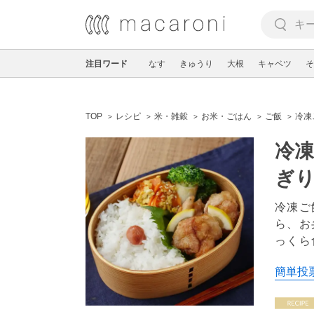
注目ワード
なす
きゅうり
大根
キャベツ
そ
TOP
レシピ
米・雑穀
お米・ごはん
ご飯
冷凍
冷
ぎ
冷凍ご
ら、お
っくら
簡単投票