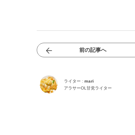
前の記事へ
ライター :
mari
アラサーOL甘党ライター