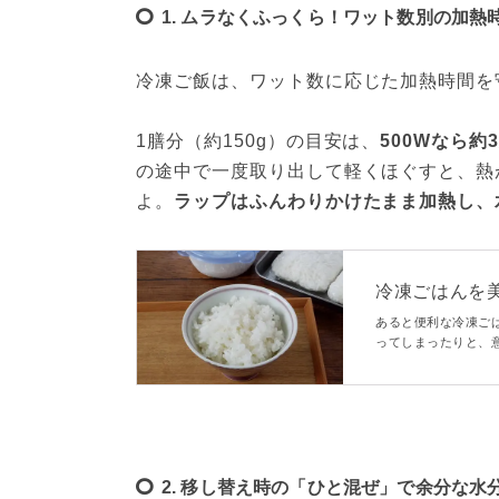
1. ムラなくふっくら！ワット数別の加熱
冷凍ご飯は、ワット数に応じた加熱時間を
1膳分（約150g）の目安は、
500Wなら約
の途中で一度取り出して軽くほぐすと、熱
よ。
ラップはふんわりかけたまま加熱し、
冷凍ごはんを
凍時間のポイントを
あると便利な冷凍ご
ってしまったりと、
か？ごはんを冷凍す
っと美味しくなりま
2. 移し替え時の「ひと混ぜ」で余分な水