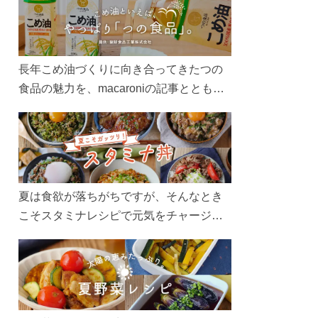
長年こめ油づくりに向き合ってきたつの
食品の魅力を、macaroniの記事とともに
ご紹介します。レシピや活用術はもちろ
ん、製造現場や品質へのこだわりまで。
こめ油をもっと好きになるコンテンツを
ぜひお楽しみください。
夏は食欲が落ちがちですが、そんなとき
こそスタミナレシピで元気をチャージ！
お肉や夏野菜をたっぷり使う丼をガッツ
リ食べて、夏バテを吹き飛ばしましょ
う！