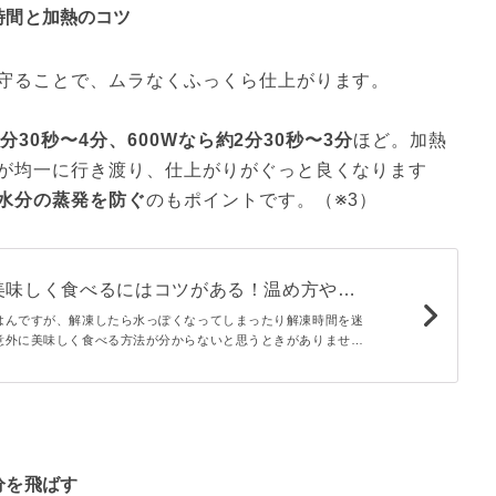
時間と加熱のコツ
守ることで、ムラなくふっくら仕上がります。
3分30秒〜4分、600Wなら約2分30秒〜3分
ほど。加熱
が均一に行き渡り、仕上がりがぐっと良くなります
水分の蒸発を防ぐ
のもポイントです。（※3）
美味しく食べるにはコツがある！温め方や解
伝授 - macaroni
はんですが、解凍したら水っぽくなってしまったり解凍時間を迷
意外に美味しく食べる方法が分からないと思うときがありません
る工程や解凍時の温め方を少し工夫するだけで、冷凍ごはんがぐ
す。ぜひ試してみてくださいね。
分を飛ばす