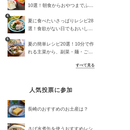
10選！朝食からおやつまでふん
わり食パンを楽しむアレンジ
4
夏に食べたいさっぱりレシピ28
選！食欲がない日でもおいしい
簡単おかず・麺・ごはん
5
夏の簡単レシピ20選！10分で作
れる主菜から、副菜・麺・ごは
んまで一気に紹介
すべて見る
人気投票に参加
長崎のおすすめのお土産は？
さば水煮缶を使うおすすめレシ