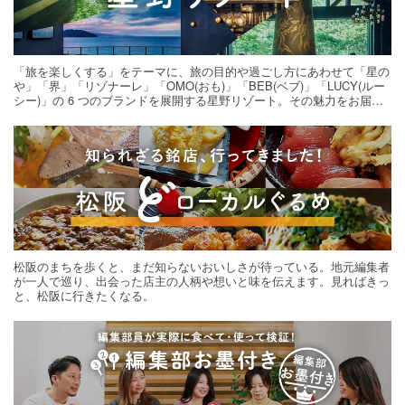
「旅を楽しくする」をテーマに、旅の目的や過ごし方にあわせて「星の
や」「界」「リゾナーレ」「OMO(おも)」「BEB(ベブ)」「LUCY(ルー
シー)」の 6 つのブランドを展開する星野リゾート。その魅力をお届け
する旅の連載。次の旅先探しのヒントにいかがですか？
松阪のまちを歩くと、まだ知らないおいしさが待っている。地元編集者
が一人で巡り、出会った店主の人柄や想いと味を伝えます。見ればきっ
と、松阪に行きたくなる。