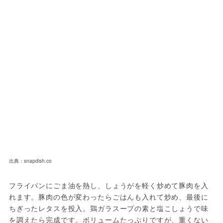
出典：snapdish.co
フライパンにごま油を熱し、しょうがを軽く炒めて豚肉を入
れます。豚肉の色が変わったらごはんも入れて炒め、最後に
ちぎったレタスを投入。鶏ガラスープの素と塩こしょうで味
を調えたら完成です。ボリュームたっぷりですが、重くない