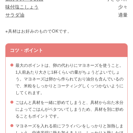
味付塩こしょう
少々
サラダ油
適量
※具材はお好みのものでOKです。
コツ・ポイント
最大のポイントは、卵の代わりにマヨネーズを使うこと。
1人前あたり大さじ1杯くらいの量がちょうどよいでしょ
う。マヨネーズは卵から作られており油分も含んでいるの
で、米粒をしっかりとコーティングしくっつかないように
してくれます。
ごはんと具材を一緒に炒めてしまうと、具材から出た水分
によってごはんがベタついてしまうため、具材を別に炒め
ることもポイントです。
マヨネーズを入れる前にフライパンをしっかりと加熱しま
しょう。中途半端に熱を加えるより、しっかりと熱したほ