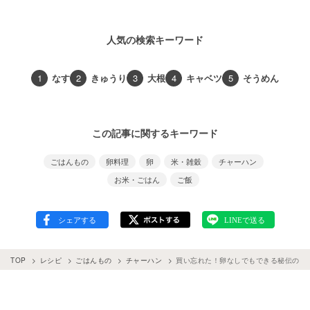
人気の検索キーワード
1
なす
2
きゅうり
3
大根
4
キャベツ
5
そうめん
この記事に関するキーワード
ごはんもの
卵料理
卵
米・雑穀
チャーハン
お米・ごはん
ご飯
TOP
レシピ
ごはんもの
チャーハン
買い忘れた！卵なしでもできる秘伝の卵