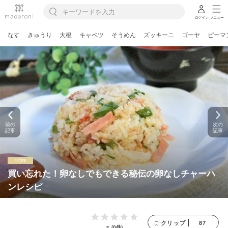
ログイン
メニュー
なす
きゅうり
大根
キャベツ
そうめん
ズッキーニ
ゴーヤ
ピーマ
前の
次の
記事
記事
買い忘れた！卵なしでもできる秘伝の卵なしチャーハ
ンレシピ
87
クリップ
-
(0件)