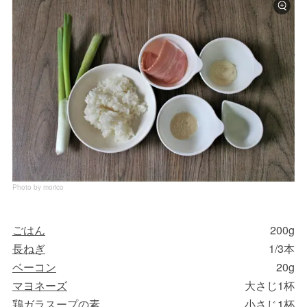
Photo by morico
ごはん
200g
長ねぎ
1/3本
ベーコン
20g
マヨネーズ
大さじ1杯
鶏ガラスープの素
小さじ1杯