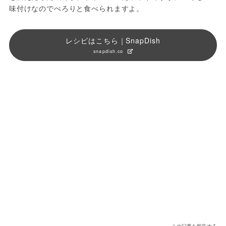
味付けなのでぺろりと食べられますよ。
レシピはこちら｜SnapDish
snapdish.co
この記事を報告する