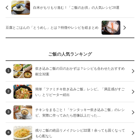
白米がもりもり進む！「ご飯のお供」の人気レシピ28選
豆腐とごはんの「とうめし」とは？特徴やレシピを総まとめ
ご飯の人気ランキング
炊き込みご飯の日のおかずは？レシピも合わせたおすすめ
1
献立32案
簡単「ファミチキ炊き込みご飯」レシピ。「満足感がすご
2
い」とリピーター続出
チキンをまるごと！「ケンタッキー炊き込みご飯」のレシ
3
ピ、実際に作ってみたら想像以上だった…
残りご飯の絶品リメイクレシピ22選！余っても固くなって
4
も心配なし