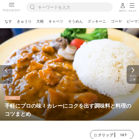
ログイン
メニュー
なす
きゅうり
大根
キャベツ
そうめん
ズッキーニ
ゴーヤ
ピーマ
前の
次の
記事
記事
手軽にプロの味！カレーにコクを出す調味料と料理の
コツまとめ
107
クリップ