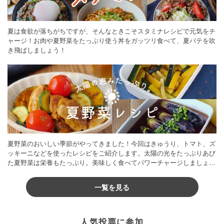
夏は食欲が落ちがちですが、そんなときこそスタミナレシピで元気をチ
ャージ！お肉や夏野菜をたっぷり使う丼をガッツリ食べて、夏バテを吹
き飛ばしましょう！
夏野菜のおいしい季節がやってきました！今回はきゅうり、トマト、ズ
ッキーニなどを使ったレシピをご紹介します。太陽の光をたっぷりあび
た夏野菜は栄養もたっぷり。美味しく食べてパワーチャージしましょう
♪
一覧を見る
人気投票に参加