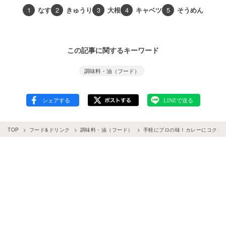
1
なす
2
きゅうり
3
大根
4
キャベツ
5
そうめん
この記事に関するキーワード
調味料・油（フード）
TOP
フード&ドリンク
調味料・油（フード）
手軽にプロの味！カレーにコクを