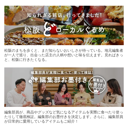
する旅の連載。次の旅先探しのヒントにいかがですか？
松阪のまちを歩くと、まだ知らないおいしさが待っている。地元編集者
が一人で巡り、出会った店主の人柄や想いと味を伝えます。見ればきっ
と、松阪に行きたくなる。
編集部員が、商品やグッズなど気になるアイテムを実際に食べたり使っ
たりして徹底検証。編集部のお墨付きを決定します。さらに、編集部員
が日常的に愛用しているアイテムもご紹介！