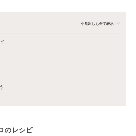
小見出しも全て表示
ピ
う
ロのレシピ