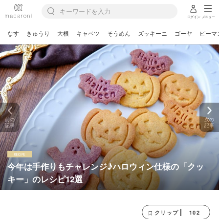
ログイン
メニュー
なす
きゅうり
大根
キャベツ
そうめん
ズッキーニ
ゴーヤ
ピーマ
前の
次の
記事
記事
今年は手作りもチャレンジ♪ハロウィン仕様の「クッ
キー」のレシピ12選
102
クリップ