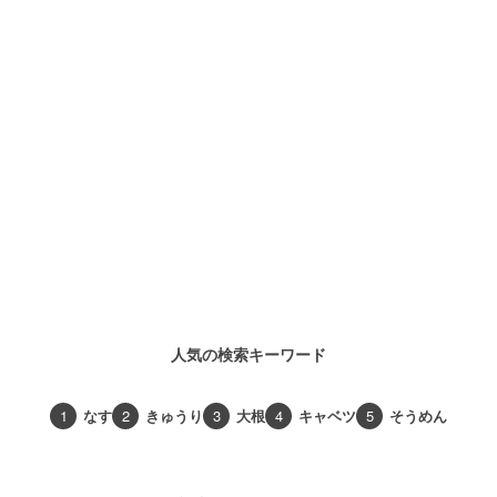
人気の検索キーワード
1
なす
2
きゅうり
3
大根
4
キャベツ
5
そうめん