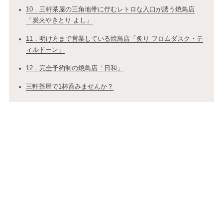
10．三軒茶屋の三角地帯に佇むレトロな入口が誘う焼鳥店
「炭火やきとり よし」
11．明け方まで営業している焼鳥店「炙り フロムダスク・テ
ィルドーン」
12．完全予約制の焼鳥店「日和」
三軒茶屋で1杯呑みませんか？