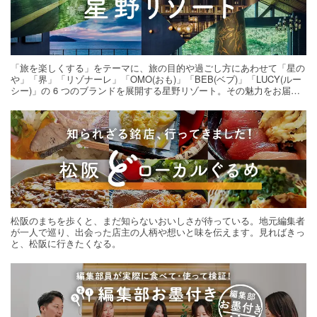
「旅を楽しくする」をテーマに、旅の目的や過ごし方にあわせて「星の
や」「界」「リゾナーレ」「OMO(おも)」「BEB(ベブ)」「LUCY(ルー
シー)」の 6 つのブランドを展開する星野リゾート。その魅力をお届け
する旅の連載。次の旅先探しのヒントにいかがですか？
松阪のまちを歩くと、まだ知らないおいしさが待っている。地元編集者
が一人で巡り、出会った店主の人柄や想いと味を伝えます。見ればきっ
と、松阪に行きたくなる。