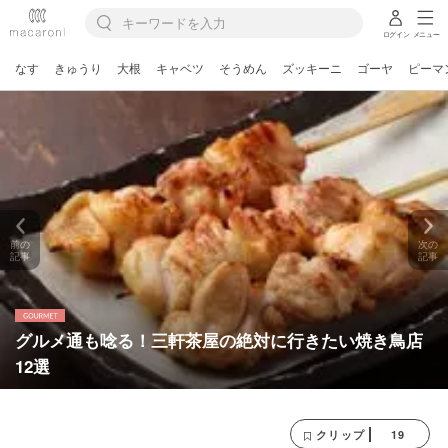
ログイン
メニュー
なす
きゅうり
大根
キャベツ
そうめん
ズッキーニ
ゴーヤ
ピーマ
前の
次の
記事
記事
グルメ通も唸る！三軒茶屋の絶対に行きたい焼き鳥店
12選
19
クリップ