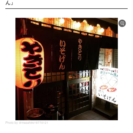
ん」
Photo by ＠masahiro19770121