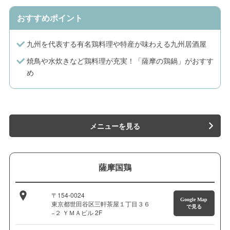
おすすめポイント
九州を代表する有名鶏料理や特産が味わえる九州居酒屋
焼鳥や水炊きなど鶏料理が充実！「薩摩の鶏鍋」がおすす
め
メニューを見る
薩摩国鶏
〒154-0024
Google Map
東京都世田谷区三軒茶屋１丁目３６
で見る
−２ ＹＭＡビル 2F