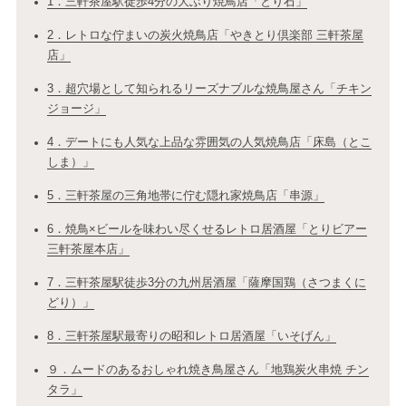
1．三軒茶屋駅徒歩4分の大ぶり焼鳥店「とり石」
2．レトロな佇まいの炭火焼鳥店「やきとり倶楽部 三軒茶屋
店」
3．超穴場として知られるリーズナブルな焼鳥屋さん「チキン
ジョージ」
4．デートにも人気な上品な雰囲気の人気焼鳥店「床島（とこ
しま）」
5．三軒茶屋の三角地帯に佇む隠れ家焼鳥店「串源」
6．焼鳥×ビールを味わい尽くせるレトロ居酒屋「とりビアー
三軒茶屋本店」
7．三軒茶屋駅徒歩3分の九州居酒屋「薩摩国鶏（さつまくに
どり）」
8．三軒茶屋駅最寄りの昭和レトロ居酒屋「いそげん」
９．ムードのあるおしゃれ焼き鳥屋さん「地鶏炭火串焼 チン
タラ」