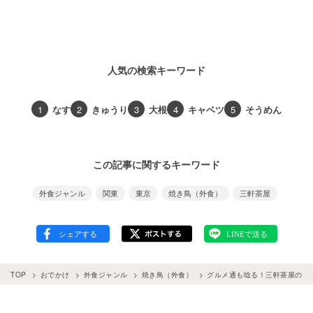
人気の検索キーワード
1
なす
2
きゅうり
3
大根
4
キャベツ
5
そうめん
この記事に関するキーワード
外食ジャンル
関東
東京
焼き鳥（外食）
三軒茶屋
TOP
おでかけ
外食ジャンル
焼き鳥（外食）
グルメ通も唸る！三軒茶屋の絶