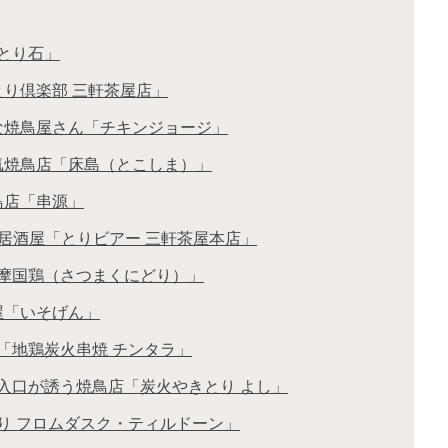
とり石」
り倶楽部 三軒茶屋店」
な焼鳥屋さん「チキンジョージ」
気焼鳥店「床島（とこしま）」
鳥店「串源」
居酒屋「とりビアー 三軒茶屋本店」
薩摩国鶏（さつまくにどり）」
屋「いそげん」
「地鶏炭火串焼 チンタラ」
入口が誘う焼鳥店「炭火やきとり よし」
り フロムダスク・ティルドーン」