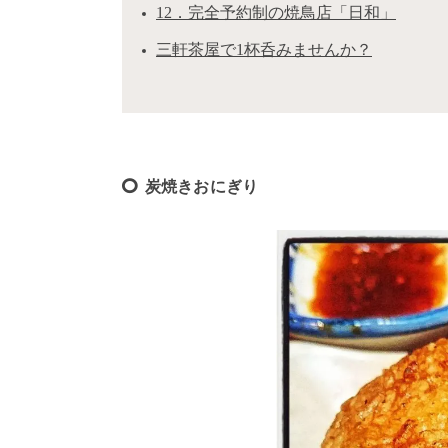
12．完全予約制の焼鳥店「日和」
三軒茶屋で1杯呑みませんか？
炭焼きおにぎり