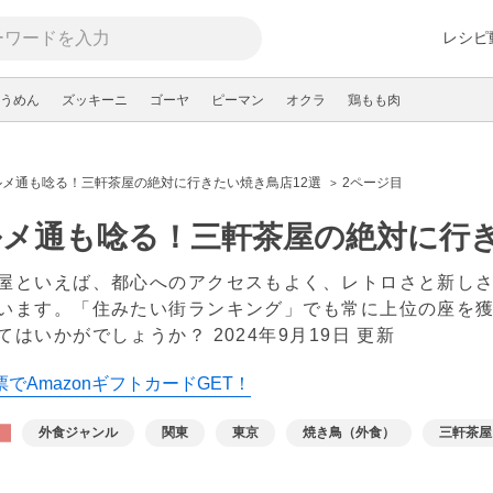
レシピ
うめん
ズッキーニ
ゴーヤ
ピーマン
オクラ
鶏もも肉
ルメ通も唸る！三軒茶屋の絶対に行きたい焼き鳥店12選
2ページ目
メ通も唸る！三軒茶屋の絶対に行き
屋といえば、都心へのアクセスもよく、レトロさと新し
います。「住みたい街ランキング」でも常に上位の座を
てはいかがでしょうか？
2024年9月19日 更新
でAmazonギフトカードGET！
外食ジャンル
関東
東京
焼き鳥（外食）
三軒茶屋