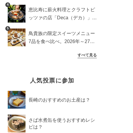
ッチンカー登場
4
恵比寿に薪火料理とクラフトピ
ッツァの店「Deca（デカ）」が
オープン。旬素材を味わう新レ
5
鳥貴族の限定スイーツメニュー
ストラン
7品を食べ比べ。2026年～27年
に登場予定の商品を一挙紹介
すべて見る
人気投票に参加
長崎のおすすめのお土産は？
さば水煮缶を使うおすすめレシ
ピは？