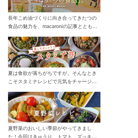
長年こめ油づくりに向き合ってきたつの
食品の魅力を、macaroniの記事とともに
ご紹介します。レシピや活用術はもちろ
ん、製造現場や品質へのこだわりまで。
こめ油をもっと好きになるコンテンツを
ぜひお楽しみください。
夏は食欲が落ちがちですが、そんなとき
こそスタミナレシピで元気をチャージ！
お肉や夏野菜をたっぷり使う丼をガッツ
リ食べて、夏バテを吹き飛ばしましょ
う！
夏野菜のおいしい季節がやってきまし
た！今回はきゅうり、トマト、ズッキー