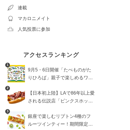
連載
マカロニメイト
人気投票に参加
アクセスランキング
1
9月5・6日開催「たべものがた
りひろば」親子で楽しめるワー
クショップや試食・キッチンカ
2
【日本初上陸】LAで86年以上愛
ーなどをご紹介
される伝説店「ピンクスホット
ドッグス」が年内に東京へ。ホ
3
銀座で楽しむリプトン4種のフ
ットドッグブーム到来!?
ルーツインティー！期間限定キ