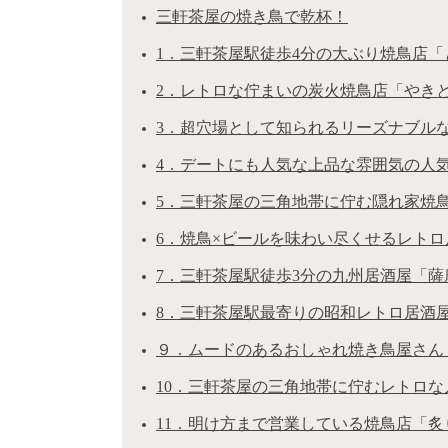
三軒茶屋の焼き鳥で乾杯！
1．三軒茶屋駅徒歩4分の大ぶり焼鳥店「
2．レトロな佇まいの炭火焼鳥店「やきと
3．超穴場として知られるリーズナブル
4．デートにも人気な上品な雰囲気の人
5．三軒茶屋の三角地帯に佇む隠れ家焼
6．焼鳥×ビールを味わい尽くせるレトロ
7．三軒茶屋駅徒歩3分の九州居酒屋「
8．三軒茶屋駅最寄りの昭和レトロ居酒
９．ムードのあるおしゃれ焼き鳥屋さん
10．三軒茶屋の三角地帯に佇むレトロな
11．明け方まで営業している焼鳥店「炙