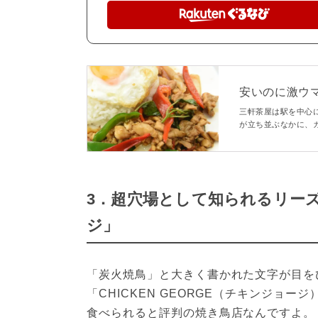
安いのに激ウ
タリアンまで - m
三軒茶屋は駅を中心
が立ち並ぶなかに、
そんな三軒茶屋でラ
した。
3．超穴場として知られるリー
ジ」
「炭火焼鳥」と大きく書かれた文字が目を
「CHICKEN GEORGE（チキンジョ
食べられると評判の焼き鳥店なんですよ。