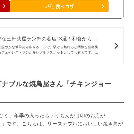
マな三軒茶屋ランチの名店13選！和食からイ
acaroni
に賑やかな繁華街が広がる一方で、駅から離れると閑静な住宅街
カフェやレストランが多いグルメスポットとしても有名です。
ンチがおいしいお店を、口コミで評判の人気店を中心に厳選しま
ズナブルな焼鳥屋さん「チキンジョー
ひく、年季の入ったちょうちんが目印のお店が
ージ）」です。こちらは、リーズナブルにおいしい焼き鳥が