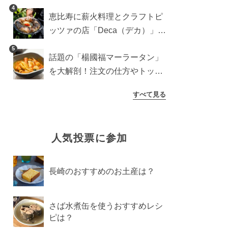
登場！サクッと香ばしい夏限定
4
恵比寿に薪火料理とクラフトピ
メニュー
ッツァの店「Deca（デカ）」が
オープン。旬素材を味わう新レ
5
話題の「楊國福マーラータン」
ストラン
を大解剖！注文の仕方やトッピ
ングなどを紹介
すべて見る
人気投票に参加
長崎のおすすめのお土産は？
さば水煮缶を使うおすすめレシ
ピは？