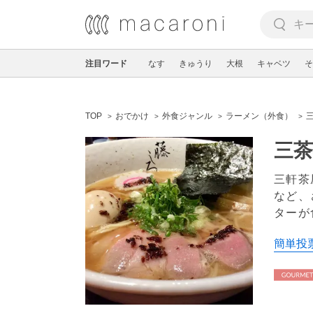
注目ワード
なす
きゅうり
大根
キャベツ
そ
TOP
おでかけ
外食ジャンル
ラーメン（外食）
三茶
三軒茶
など、
ターが
簡単投票