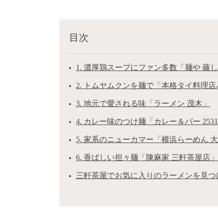
目次
1. 濃厚鶏スープにファン多数「麺や 藤
2. トムヤムクンを麺で「本格タイ料理店
3. 地元で愛される味「ラーメン 茂木」
4. カレー味のつけ麺「カレー＆バー 253
5. 家系のニューカマー「横浜らーめん 
6. 香ばしい担々麺「陳麻家 三軒茶屋店」
三軒茶屋でお気に入りのラーメンを見つ