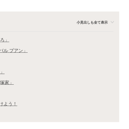
小見出しも全て表示
しろ」
バル プアン」
1」
大塚家」
けよう！