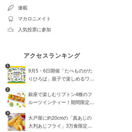
連載
マカロニメイト
人気投票に参加
アクセスランキング
1
9月5・6日開催「たべものがた
りひろば」親子で楽しめるワー
クショップや試食・キッチンカ
2
銀座で楽しむリプトン4種のフ
ーなどをご紹介
ルーツインティー！期間限定キ
ッチンカー登場
3
大戸屋に約20cmの「真あじの
大判あじフライ」3万食限定で