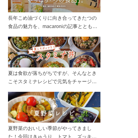
長年こめ油づくりに向き合ってきたつの
食品の魅力を、macaroniの記事とともに
ご紹介します。レシピや活用術はもちろ
ん、製造現場や品質へのこだわりまで。
こめ油をもっと好きになるコンテンツを
ぜひお楽しみください。
夏は食欲が落ちがちですが、そんなとき
こそスタミナレシピで元気をチャージ！
お肉や夏野菜をたっぷり使う丼をガッツ
リ食べて、夏バテを吹き飛ばしましょ
う！
夏野菜のおいしい季節がやってきまし
た！今回はきゅうり、トマト、ズッキー