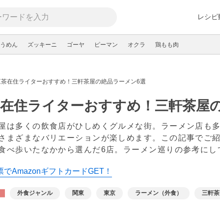
レシピ
うめん
ズッキーニ
ゴーヤ
ピーマン
オクラ
鶏もも肉
三茶在住ライターおすすめ！三軒茶屋の絶品ラーメン6選
在住ライターおすすめ！三軒茶屋の
屋は多くの飲食店がひしめくグルメな街。ラーメン店も
さまざまなバリエーションが楽しめます。この記事でご紹
食べ歩いたなかから選んだ6店。ラーメン巡りの参考に
でAmazonギフトカードGET！
外食ジャンル
関東
東京
ラーメン（外食）
三軒茶