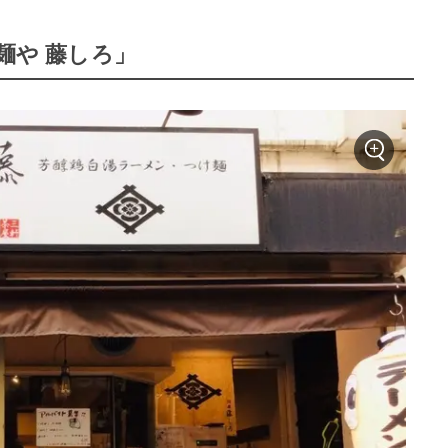
麺や 藤しろ」