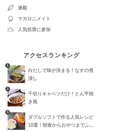
連載
マカロニメイト
人気投票に参加
アクセスランキング
1
白だしで味が決まる！なすの煮
浸し
2
千切りキャベツだけ！とん平焼
き風
3
ダブルソフトで作る人気レシピ
10選！朝食からおやつまでふん