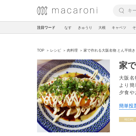
注目ワード
なす
きゅうり
大根
キャベツ
そ
TOP
レシピ
肉料理
家で作れる大阪名物 とん平焼
家で
大阪名
より簡
夕食や
簡単投票