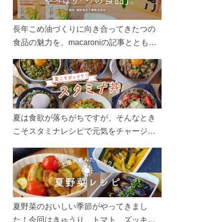
長年こめ油づくりに向き合ってきたつの
食品の魅力を、macaroniの記事とともに
ご紹介します。レシピや活用術はもちろ
ん、製造現場や品質へのこだわりまで。
こめ油をもっと好きになるコンテンツを
ぜひお楽しみください。
夏は食欲が落ちがちですが、そんなとき
こそスタミナレシピで元気をチャージ！
お肉や夏野菜をたっぷり使う丼をガッツ
リ食べて、夏バテを吹き飛ばしましょ
う！
夏野菜のおいしい季節がやってきまし
た！今回はきゅうり、トマト、ズッキー