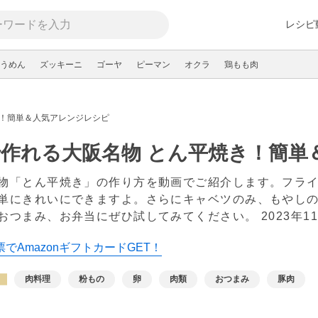
レシピ
うめん
ズッキーニ
ゴーヤ
ピーマン
オクラ
鶏もも肉
き！簡単＆人気アレンジレシピ
作れる大阪名物 とん平焼き！簡単
物「とん平焼き」の作り方を動画でご紹介します。フラ
単にきれいにできますよ。さらにキャベツのみ、もやしの
おつまみ、お弁当にぜひ試してみてください。
2023年1
でAmazonギフトカードGET！
肉料理
粉もの
卵
肉類
おつまみ
豚肉