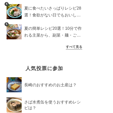
わり食パンを楽しむアレンジ
4
夏に食べたいさっぱりレシピ28
選！食欲がない日でもおいしい
簡単おかず・麺・ごはん
5
夏の簡単レシピ20選！10分で作
れる主菜から、副菜・麺・ごは
んまで一気に紹介
すべて見る
人気投票に参加
長崎のおすすめのお土産は？
さば水煮缶を使うおすすめレシ
ピは？