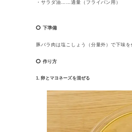
・サラダ油……適量（フライパン用）
下準備
豚バラ肉は塩こしょう（分量外）で下味を
作り方
1. 卵とマヨネーズを混ぜる