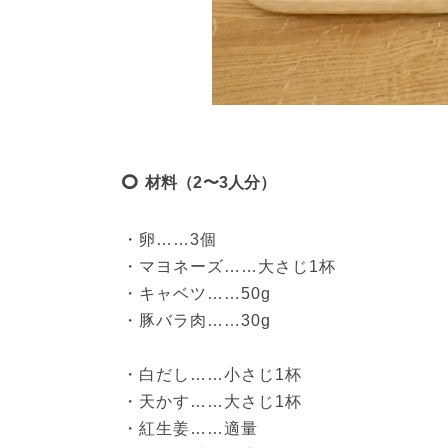
材料（2〜3人分）
・卵……3個

・マヨネーズ……大さじ1杯

・キャベツ……50g

・豚バラ肉……30g

・白だし……小さじ1杯

・天かす……大さじ1杯

・紅生姜……適量
