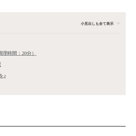
小見出しも全て表示
調理時間：20分）
選
を♪