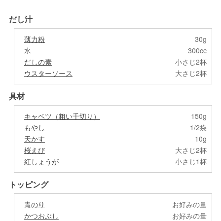
だし汁
薄力粉
30g
水
300cc
だしの素
小さじ2杯
ウスターソース
大さじ2杯
具材
キャベツ（粗い千切り）
150g
もやし
1/2袋
天かす
10g
桜えび
大さじ2杯
紅しょうが
小さじ1杯
トッピング
青のり
お好みの量
かつおぶし
お好みの量