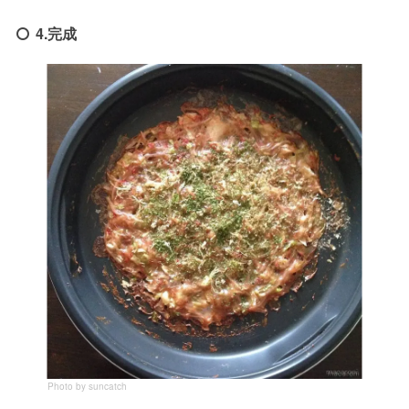
4.完成
Photo by suncatch