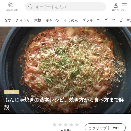
ログイン
メニュー
なす
きゅうり
大根
キャベツ
そうめん
ズッキーニ
ゴーヤ
ピーマ
もんじゃ焼きの基本レシピ。焼き方から食べ方まで解
説
239
クリップ
-
(0件)