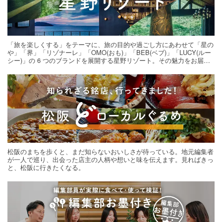
「旅を楽しくする」をテーマに、旅の目的や過ごし方にあわせて「星の
や」「界」「リゾナーレ」「OMO(おも)」「BEB(ベブ)」「LUCY(ルー
シー)」の 6 つのブランドを展開する星野リゾート。その魅力をお届け
する旅の連載。次の旅先探しのヒントにいかがですか？
松阪のまちを歩くと、まだ知らないおいしさが待っている。地元編集者
が一人で巡り、出会った店主の人柄や想いと味を伝えます。見ればきっ
と、松阪に行きたくなる。