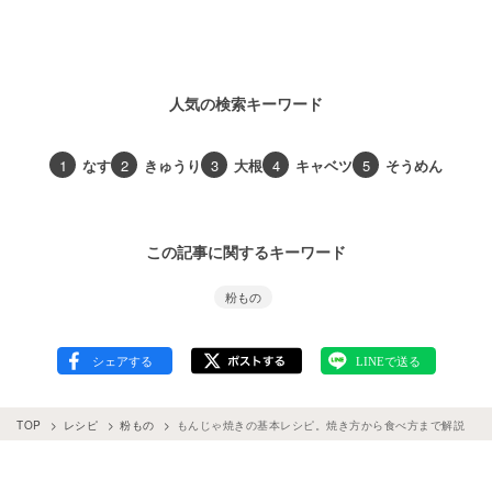
人気の検索キーワード
1
なす
2
きゅうり
3
大根
4
キャベツ
5
そうめん
この記事に関するキーワード
粉もの
TOP
レシピ
粉もの
もんじゃ焼きの基本レシピ。焼き方から食べ方まで解説