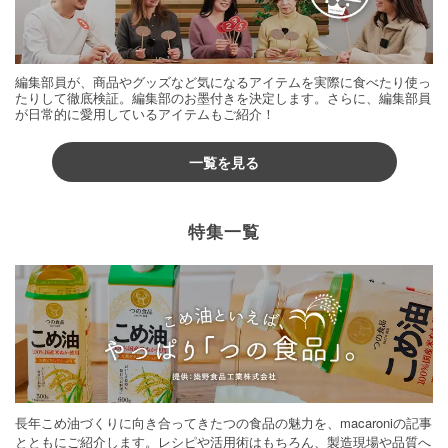
編集部員が、商品やグッズなど気になるアイテムを実際に食べたり使っ
たりして徹底検証。編集部のお墨付きを決定します。さらに、編集部員
が日常的に愛用しているアイテムもご紹介！
一覧を見る
特集一覧
長年こめ油づくりに向き合ってきたつの食品の魅力を、macaroniの記事
とともにご紹介します。レシピや活用術はもちろん、製造現場や品質へ