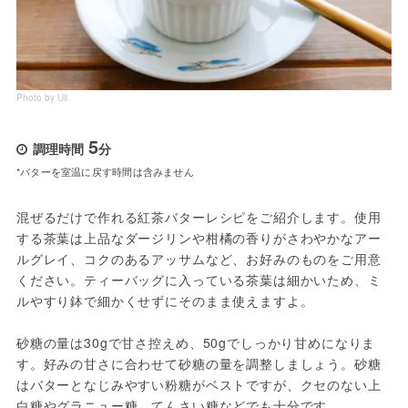
Photo by Uli
5
調理時間
分
*バターを室温に戻す時間は含みません
混ぜるだけで作れる紅茶バターレシピをご紹介します。使用
する茶葉は上品なダージリンや柑橘の香りがさわやかなアー
ルグレイ、コクのあるアッサムなど、お好みのものをご用意
ください。ティーバッグに入っている茶葉は細かいため、ミ
ルやすり鉢で細かくせずにそのまま使えますよ。
砂糖の量は30gで甘さ控えめ、50gでしっかり甘めになりま
す。好みの甘さに合わせて砂糖の量を調整しましょう。砂糖
はバターとなじみやすい粉糖がベストですが、クセのない上
白糖やグラニュー糖、てんさい糖などでも十分です。