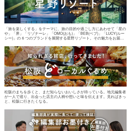
「旅を楽しくする」をテーマに、旅の目的や過ごし方にあわせて「星の
や」「界」「リゾナーレ」「OMO(おも)」「BEB(ベブ)」「LUCY(ルー
シー)」の 6 つのブランドを展開する星野リゾート。その魅力をお届け
する旅の連載。次の旅先探しのヒントにいかがですか？
松阪のまちを歩くと、まだ知らないおいしさが待っている。地元編集者
が一人で巡り、出会った店主の人柄や想いと味を伝えます。見ればきっ
と、松阪に行きたくなる。