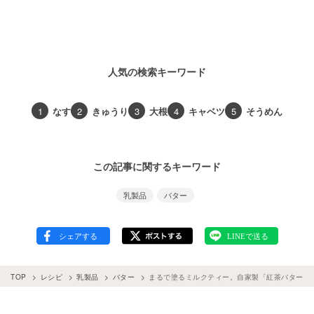
人気の検索キーワード
1
なす
2
きゅうり
3
大根
4
キャベツ
5
そうめん
この記事に関するキーワード
乳製品
バター
TOP
レシピ
乳製品
バター
まるで塗るミルクティー。自家製「紅茶バター」