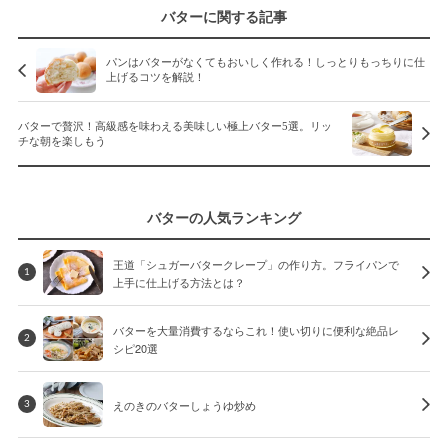
バターに関する記事
パンはバターがなくてもおいしく作れる！しっとりもっちりに仕
上げるコツを解説！
バターで贅沢！高級感を味わえる美味しい極上バター5選。リッ
チな朝を楽しもう
バターの人気ランキング
王道「シュガーバタークレープ」の作り方。フライパンで
1
上手に仕上げる方法とは？
バターを大量消費するならこれ！使い切りに便利な絶品レ
2
シピ20選
えのきのバターしょうゆ炒め
3