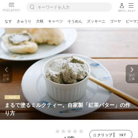
ログイン
メニュー
なす
きゅうり
大根
キャベツ
そうめん
ズッキーニ
ゴーヤ
ピーマ
前の
次の
記事
記事
まるで塗るミルクティー。自家製「紅茶バター」の作
り方
167
クリップ
-
(0件)