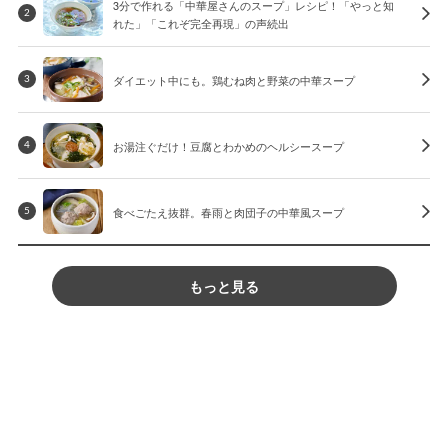
3分で作れる「中華屋さんのスープ」レシピ！「やっと知
2
れた」「これぞ完全再現」の声続出
ダイエット中にも。鶏むね肉と野菜の中華スープ
3
お湯注ぐだけ！豆腐とわかめのヘルシースープ
4
食べごたえ抜群。春雨と肉団子の中華風スープ
5
もっと見る