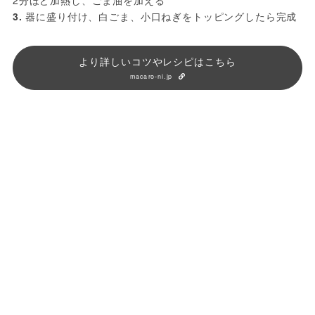
2分ほど加熱し、ごま油を加える
3.
 器に盛り付け、白ごま、小口ねぎをトッピングしたら完成
より詳しいコツやレシピはこちら
macaro-ni.jp