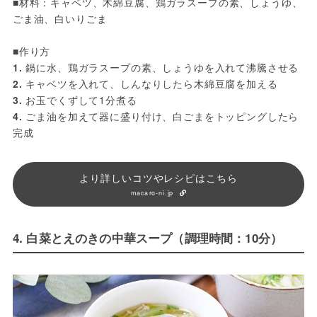
■材料：キャベツ、木綿豆腐、鶏ガラスープの素、しょうゆ、
ごま油、白いりごま
■作り方
1.
 鍋に水、鶏ガラスープの素、しょうゆを入れて沸騰させる
2.
 キャベツを入れて、しんなりしたら木綿豆腐を加える
3.
 お玉でくずして1分煮る
4.
 ごま油を加えて器に盛り付け、白ごまをトッピングしたら
完成
より詳しいコツやレシピはこちら
macaro-ni.jp
4. 白菜とえのきの中華スープ（調理時間：10分）