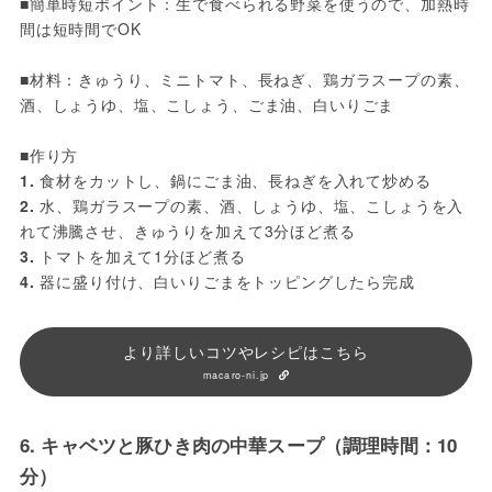
■簡単時短ポイント：生で食べられる野菜を使うので、加熱時
間は短時間でOK
■材料：きゅうり、ミニトマト、長ねぎ、鶏ガラスープの素、
酒、しょうゆ、塩、こしょう、ごま油、白いりごま
■作り方
1.
 食材をカットし、鍋にごま油、長ねぎを入れて炒める
2.
 水、鶏ガラスープの素、酒、しょうゆ、塩、こしょうを入
れて沸騰させ、きゅうりを加えて3分ほど煮る
3.
 トマトを加えて1分ほど煮る
4.
 器に盛り付け、白いりごまをトッピングしたら完成
より詳しいコツやレシピはこちら
macaro-ni.jp
6. キャベツと豚ひき肉の中華スープ（調理時間：10
分）