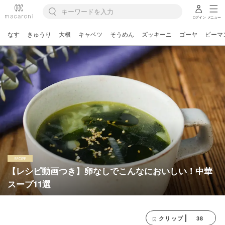
ログイン
メニュー
なす
きゅうり
大根
キャベツ
そうめん
ズッキーニ
ゴーヤ
ピーマ
【レシピ動画つき】卵なしでこんなにおいしい！中華
スープ11選
38
クリップ