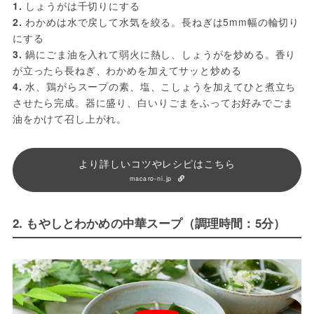
1.
 しょうがは千切りにする
2.
 わかめは水で戻して水気を絞る。長ねぎは5mm幅の輪切り
にする
3.
 鍋にごま油を入れて弱火に熱し、しょうがを炒める。香り
が立ったら長ねぎ、わかめを加えてサッと炒める
4.
 水、鶏がらスープの素、塩、こしょうを加えてひと煮立ち
させたら完成。器に盛り、白いりごまをふってお好みでごま
油をかけて召し上がれ。
より詳しいコツやレシピはこちら
macaro-ni.jp
2. もやしとわかめの中華スープ（調理時間：5分）