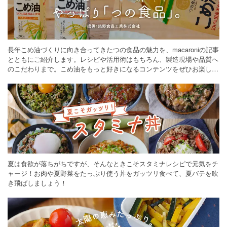
長年こめ油づくりに向き合ってきたつの食品の魅力を、macaroniの記事
とともにご紹介します。レシピや活用術はもちろん、製造現場や品質へ
のこだわりまで。こめ油をもっと好きになるコンテンツをぜひお楽しみ
ください。
夏は食欲が落ちがちですが、そんなときこそスタミナレシピで元気をチ
ャージ！お肉や夏野菜をたっぷり使う丼をガッツリ食べて、夏バテを吹
き飛ばしましょう！