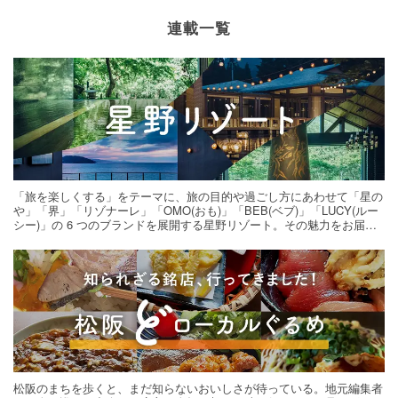
連載一覧
「旅を楽しくする」をテーマに、旅の目的や過ごし方にあわせて「星の
や」「界」「リゾナーレ」「OMO(おも)」「BEB(ベブ)」「LUCY(ルー
シー)」の 6 つのブランドを展開する星野リゾート。その魅力をお届け
する旅の連載。次の旅先探しのヒントにいかがですか？
松阪のまちを歩くと、まだ知らないおいしさが待っている。地元編集者