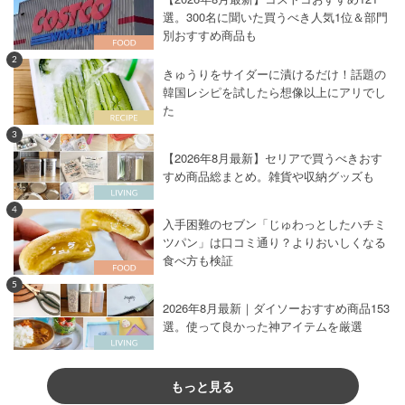
選。300名に聞いた買うべき人気1位＆部門
別おすすめ商品も
2
きゅうりをサイダーに漬けるだけ！話題の
韓国レシピを試したら想像以上にアリでし
た
3
【2026年8月最新】セリアで買うべきおす
すめ商品総まとめ。雑貨や収納グッズも
4
入手困難のセブン「じゅわっとしたハチミ
ツパン」は口コミ通り？よりおいしくなる
食べ方も検証
5
2026年8月最新｜ダイソーおすすめ商品153
選。使って良かった神アイテムを厳選
もっと見る