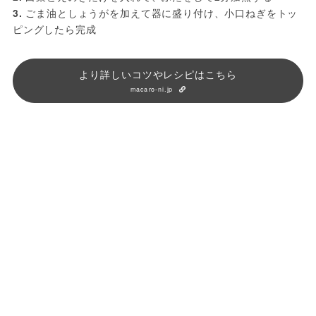
3.
 ごま油としょうがを加えて器に盛り付け、小口ねぎをトッ
ピングしたら完成
より詳しいコツやレシピはこちら
macaro-ni.jp