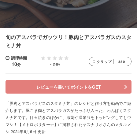
旬のアスパラでガッツリ！豚肉とアスパラガスのスタ
ミナ丼
調理時間
380
クリップ
-
10
分
(0件)
レビューを書いてポイントをGET
「豚肉とアスパラガスのスタミナ丼」のレシピと作り方を動画でご紹
介します。豚こま肉とアスパラガスがたっぷり入った、わんぱくスタ
ミナ丼です。目玉焼きのほかに、卵黄や温泉卵をトッピングしてもウ
マシ！【メトロポリターナ】に掲載されたヤスナリオさんのメタルメ
シ 2024年6月6日 更新