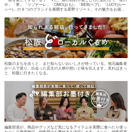
や」「界」「リゾナーレ」「OMO(おも)」「BEB(ベブ)」「LUCY(ルー
シー)」の 6 つのブランドを展開する星野リゾート。その魅力をお届け
する旅の連載。次の旅先探しのヒントにいかがですか？
松阪のまちを歩くと、まだ知らないおいしさが待っている。地元編集者
が一人で巡り、出会った店主の人柄や想いと味を伝えます。見ればきっ
と、松阪に行きたくなる。
編集部員が、商品やグッズなど気になるアイテムを実際に食べたり使っ
たりして徹底検証。編集部のお墨付きを決定します。さらに、編集部員