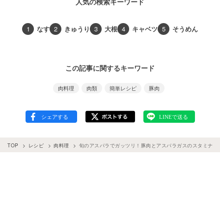
人気の検索キーワード
1
なす
2
きゅうり
3
大根
4
キャベツ
5
そうめん
この記事に関するキーワード
肉料理
肉類
簡単レシピ
豚肉
TOP
レシピ
肉料理
旬のアスパラでガッツリ！豚肉とアスパラガスのスタミナ丼