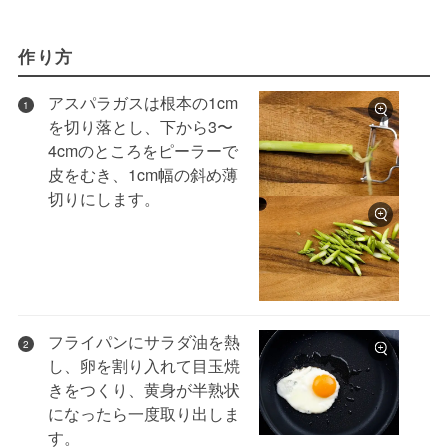
作り方
アスパラガスは根本の1cm
1
を切り落とし、下から3〜
4cmのところをピーラーで
皮をむき、1cm幅の斜め薄
切りにします。
フライパンにサラダ油を熱
2
し、卵を割り入れて目玉焼
きをつくり、黄身が半熟状
になったら一度取り出しま
す。