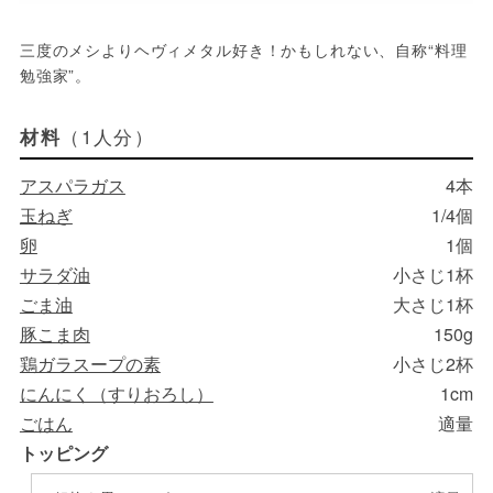
三度のメシよりヘヴィメタル好き！かもしれない、自称“料理
勉強家”。
（1人分）
材料
アスパラガス
4本
玉ねぎ
1/4個
卵
1個
サラダ油
小さじ1杯
ごま油
大さじ1杯
豚こま肉
150g
鶏ガラスープの素
小さじ2杯
にんにく（すりおろし）
1cm
ごはん
適量
トッピング