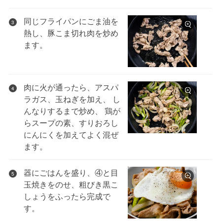
同じフライパンにごま油を
3
熱し、豚こま切れ肉を炒め
ます。
肉に火が通ったら、アスパ
4
ラガス、玉ねぎを加え、 し
んなりするまで炒め、 鶏が
らスープの素、すりおろし
にんにくを加えてよく混ぜ
ます。
器にごはんを盛り、④と目
5
玉焼きをのせ、粗びき黒こ
しょうをふったら完成で
す。