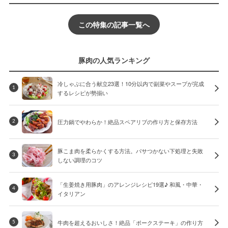
この特集の記事一覧へ
豚肉の人気ランキング
冷しゃぶに合う献立23選！10分以内で副菜やスープが完成
1
するレシピが勢揃い
圧力鍋でやわらか！絶品スペアリブの作り方と保存方法
2
豚こま肉を柔らかくする方法。パサつかない下処理と失敗
3
しない調理のコツ
「生姜焼き用豚肉」のアレンジレシピ19選♪ 和風・中華・
4
イタリアン
牛肉を超えるおいしさ！絶品「ポークステーキ」の作り方
5