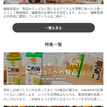
編集部員が、商品やグッズなど気になるアイテムを実際に食べたり使っ
たりして徹底検証。編集部のお墨付きを決定します。さらに、編集部員
が日常的に愛用しているアイテムもご紹介！
一覧を見る
特集一覧
長年こめ油づくりに向き合ってきたつの食品の魅力を、macaroniの記事
とともにご紹介します。レシピや活用術はもちろん、製造現場や品質へ
のこだわりまで。こめ油をもっと好きになるコンテンツをぜひお楽しみ
ください。