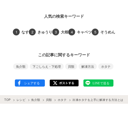
人気の検索キーワード
1
なす
2
きゅうり
3
大根
4
キャベツ
5
そうめん
この記事に関するキーワード
魚介類
下ごしらえ・下処理
貝類
解凍方法
ホタテ
TOP
レシピ
魚介類
貝類
ホタテ
冷凍ホタテを上手に解凍する方法とは？