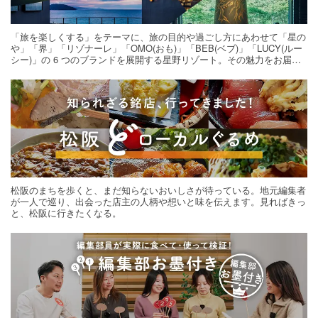
「旅を楽しくする」をテーマに、旅の目的や過ごし方にあわせて「星の
や」「界」「リゾナーレ」「OMO(おも)」「BEB(ベブ)」「LUCY(ルー
シー)」の 6 つのブランドを展開する星野リゾート。その魅力をお届け
する旅の連載。次の旅先探しのヒントにいかがですか？
松阪のまちを歩くと、まだ知らないおいしさが待っている。地元編集者
が一人で巡り、出会った店主の人柄や想いと味を伝えます。見ればきっ
と、松阪に行きたくなる。