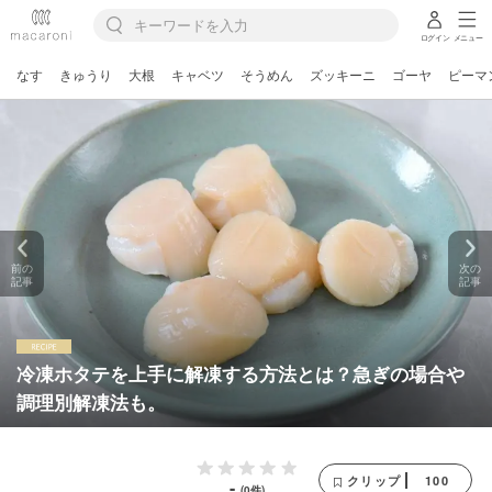
ログイン
メニュー
なす
きゅうり
大根
キャベツ
そうめん
ズッキーニ
ゴーヤ
ピーマ
前の
次の
記事
記事
冷凍ホタテを上手に解凍する方法とは？急ぎの場合や
調理別解凍法も。
100
クリップ
-
(0件)