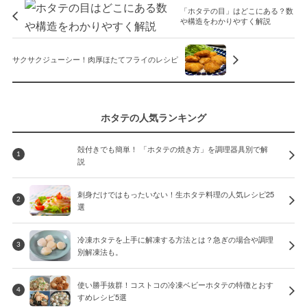
「ホタテの目」はどこにある？数
や構造をわかりやすく解説
サクサクジューシー！肉厚ほたてフライのレシピ
ホタテの人気ランキング
殻付きでも簡単！ 「ホタテの焼き方」を調理器具別で解
1
説
刺身だけではもったいない！生ホタテ料理の人気レシピ25
2
選
冷凍ホタテを上手に解凍する方法とは？急ぎの場合や調理
3
別解凍法も。
使い勝手抜群！コストコの冷凍ベビーホタテの特徴とおす
4
すめレシピ5選