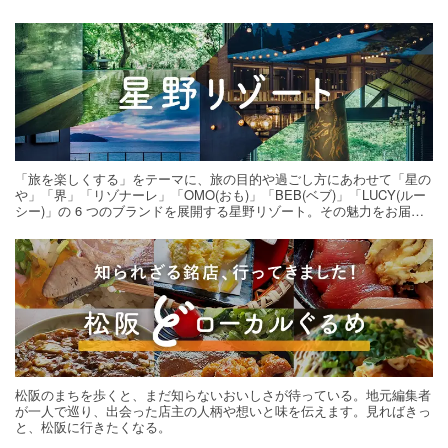
「旅を楽しくする」をテーマに、旅の目的や過ごし方にあわせて「星の
や」「界」「リゾナーレ」「OMO(おも)」「BEB(ベブ)」「LUCY(ルー
シー)」の 6 つのブランドを展開する星野リゾート。その魅力をお届け
する旅の連載。次の旅先探しのヒントにいかがですか？
松阪のまちを歩くと、まだ知らないおいしさが待っている。地元編集者
が一人で巡り、出会った店主の人柄や想いと味を伝えます。見ればきっ
と、松阪に行きたくなる。