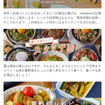
長年こめ油づくりに向き合ってきたつの食品の魅力を、macaroniの記事
とともにご紹介します。レシピや活用術はもちろん、製造現場や品質へ
のこだわりまで。こめ油をもっと好きになるコンテンツをぜひお楽しみ
ください。
夏は食欲が落ちがちですが、そんなときこそスタミナレシピで元気をチ
ャージ！お肉や夏野菜をたっぷり使う丼をガッツリ食べて、夏バテを吹
き飛ばしましょう！