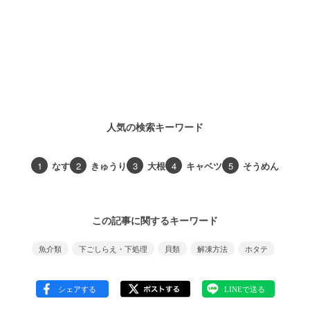
人気の検索キーワード
1
なす
2
きゅうり
3
大根
4
キャベツ
5
そうめん
この記事に関するキーワード
魚介類
下ごしらえ・下処理
貝類
解凍方法
ホタテ