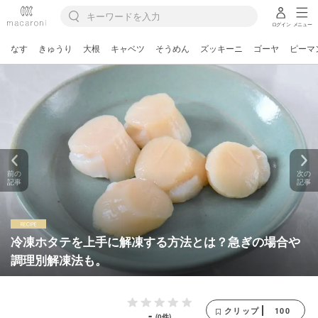
ログイン
メニュー
なす
きゅうり
大根
キャベツ
そうめん
ズッキーニ
ゴーヤ
ピーマ
前の
次の
記事
記事
冷凍ホタテを上手に解凍する方法とは？急ぎの場合や
調理別解凍法も。
100
クリップ
-
(0件)