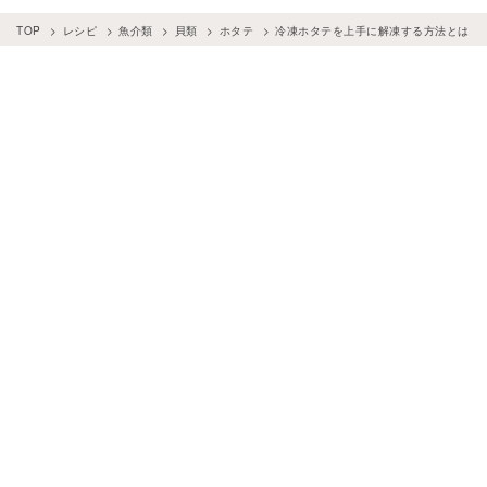
TOP
レシピ
魚介類
貝類
ホタテ
冷凍ホタテを上手に解凍する方法とは？