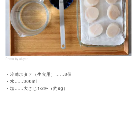
Photo by akiyon
・冷凍ホタテ（生食用）……8個
・水……300ml
・塩……大さじ1/2杯（約9g）