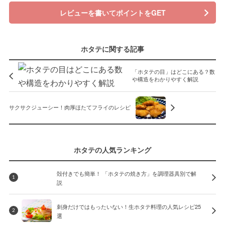
レビューを書いてポイントをGET
ホタテに関する記事
「ホタテの目」はどこにある？数
や構造をわかりやすく解説
サクサクジューシー！肉厚ほたてフライのレシピ
ホタテの人気ランキング
殻付きでも簡単！ 「ホタテの焼き方」を調理器具別で解
1
説
刺身だけではもったいない！生ホタテ料理の人気レシピ25
2
選