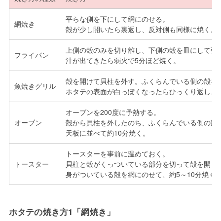
平らな側を下にして網にのせる。
網焼き
殻が少し開いたら裏返し、反対側も同様に焼く。
上側の殻のみを切り離し、下側の殻を皿にして強火
フライパン
汁が出てきたら弱火で5分ほど焼く。
殻を開けて貝柱を外す。ふくらんでいる側の殻を
魚焼きグリル
ホタテの表面が白っぽくなったらひっくり返し、
オーブンを200度に予熱する。
オーブン
殻から貝柱を外したのち、ふくらんでいる側の殻
天板に並べて約10分焼く。
トースターを事前に温めておく。
トースター
貝柱と殻がくっついている部分を切って殻を開く
身がついている殻を網にのせて、約5～10分焼く
ホタテの焼き方1「網焼き」