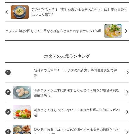
旨みがとろとろ！『蒸し豆腐のホタテあんかけ』はお疲れ胃袋を
ほっこり癒す♪
ホタテの旬は2回ある！上手なさばき方と簡単おすすめレシピ5選
ホタテの人気ランキング
殻付きでも簡単！ 「ホタテの焼き方」を調理器具別で解
1
説
冷凍ホタテを上手に解凍する方法とは？急ぎの場合や調理
2
別解凍法も。
刺身だけではもったいない！生ホタテ料理の人気レシピ25
3
選
使い勝手抜群！コストコの冷凍ベビーホタテの特徴とおす
4