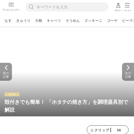
ログイン
メニュー
なす
きゅうり
大根
キャベツ
そうめん
ズッキーニ
ゴーヤ
ピーマ
前の
次の
記事
記事
殻付きでも簡単！ 「ホタテの焼き方」を調理器具別で
解説
36
クリップ