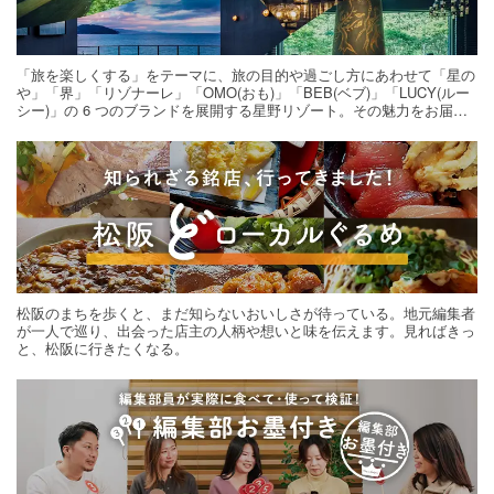
「旅を楽しくする」をテーマに、旅の目的や過ごし方にあわせて「星の
や」「界」「リゾナーレ」「OMO(おも)」「BEB(ベブ)」「LUCY(ルー
シー)」の 6 つのブランドを展開する星野リゾート。その魅力をお届け
する旅の連載。次の旅先探しのヒントにいかがですか？
松阪のまちを歩くと、まだ知らないおいしさが待っている。地元編集者
が一人で巡り、出会った店主の人柄や想いと味を伝えます。見ればきっ
と、松阪に行きたくなる。