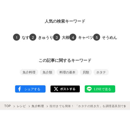
人気の検索キーワード
1
なす
2
きゅうり
3
大根
4
キャベツ
5
そうめん
この記事に関するキーワード
魚介料理
魚介類
料理の基本
貝類
ホタテ
TOP
レシピ
魚介料理
殻付きでも簡単！ 「ホタテの焼き方」を調理器具別で解説