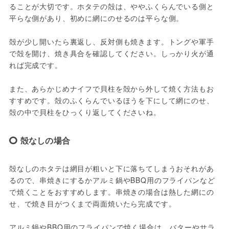
ることが大切です。ホタテの殻は、ややふくらんでいる側と
平らな側があり、初めに網にのせるのは平らな側。
殻が少し開いたら裏返し、反対側も焼きます。トングや軍手
で殻を開け、焼き具合を確認してください。しっかり火が通
れば完成です。
また、あらかじめナイフで貝柱を殻から外して焼く方法もお
すすめです。殻のふくらんでいるほうを下にして網にのせ、
殻の中で貝柱をひっくり返してくださいね。
殻なしの場合
殻なしのホタテは網目が粗いと下に落ちてしまうおそれがあ
るので、串焼きにするかアルミ鍋やBBQ用のフライパンなど
で焼くことをおすすめします。串焼きの場合は熱した網にの
せ、で焼き目がつくまで両面焼いたら完成です。
アルミ鍋やBBQ用のフライパンで焼く場合は、バターやサラ