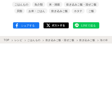
ごはんもの
魚介類
米・雑穀
炊き込みご飯・混ぜご飯
貝類
お米・ごはん
炊き込みご飯
ホタテ
ご飯
TOP
レシピ
ごはんもの
炊き込みご飯・混ぜご飯
炊き込みご飯
海の幸を