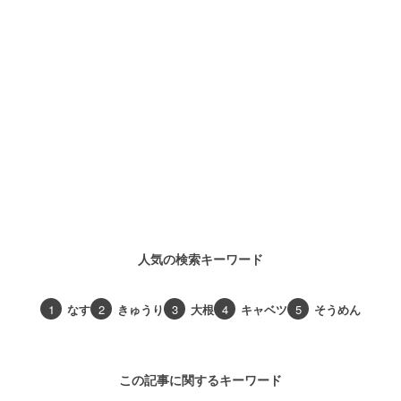
人気の検索キーワード
1
なす
2
きゅうり
3
大根
4
キャベツ
5
そうめん
この記事に関するキーワード