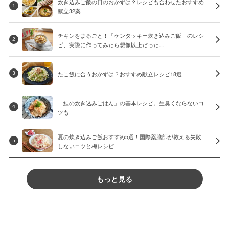
炊き込みご飯の日のおかずは？レシピも合わせたおすすめ
1
献立32案
チキンをまるごと！「ケンタッキー炊き込みご飯」のレシ
2
ピ、実際に作ってみたら想像以上だった…
たこ飯に合うおかずは？おすすめ献立レシピ18選
3
「鮭の炊き込みごはん」の基本レシピ。生臭くならないコ
4
ツも
夏の炊き込みご飯おすすめ5選！国際薬膳師が教える失敗
5
しないコツと梅レシピ
もっと見る