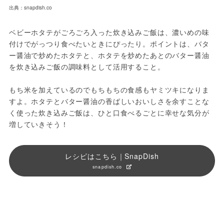
出典：snapdish.co
ベビーホタテがごろごろ入った炊き込みご飯は、濃いめの味
付けでがっつり食べたいときにぴったり。ポイントは、バタ
ー醤油で炒めたホタテと、ホタテを炒めたあとのバター醤油
を炊き込みご飯の調味料として活用すること。

もち米を加えているのでもちもちの食感もヤミツキになりま
すよ。ホタテとバター醤油の香ばしいおいしさを余すことな
く使った炊き込みご飯は、ひと口食べるごとに幸せな気分が
増していきそう！
レシピはこちら｜SnapDish
snapdish.co