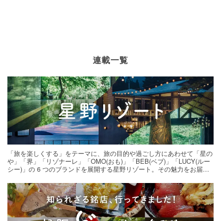
連載一覧
「旅を楽しくする」をテーマに、旅の目的や過ごし方にあわせて「星の
や」「界」「リゾナーレ」「OMO(おも)」「BEB(ベブ)」「LUCY(ルー
シー)」の 6 つのブランドを展開する星野リゾート。その魅力をお届け
する旅の連載。次の旅先探しのヒントにいかがですか？