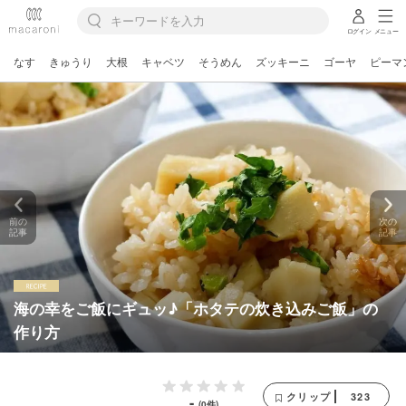
ログイン
メニュー
なす
きゅうり
大根
キャベツ
そうめん
ズッキーニ
ゴーヤ
ピーマ
前の
次の
記事
記事
海の幸をご飯にギュッ♪「ホタテの炊き込みご飯」の
作り方
323
クリップ
-
(0件)