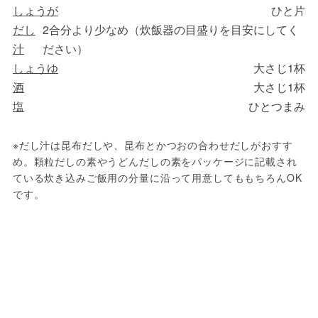
しょうが
ひと片
だし
2合分より少なめ（炊飯器の目盛りを目安にしてく
汁
ださい）
しょうゆ
大さじ1杯
酒
大さじ1杯
塩
ひとつまみ
※だし汁は昆布だしや、昆布とかつおの合わせだしがおすす
め。顆粒だしの素やうどんだしの素をパッケージに記載され
ている炊き込みご飯用の分量に沿って用意してももちろんOK
です。