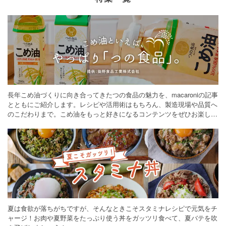
長年こめ油づくりに向き合ってきたつの食品の魅力を、macaroniの記事
とともにご紹介します。レシピや活用術はもちろん、製造現場や品質へ
のこだわりまで。こめ油をもっと好きになるコンテンツをぜひお楽しみ
ください。
夏は食欲が落ちがちですが、そんなときこそスタミナレシピで元気をチ
ャージ！お肉や夏野菜をたっぷり使う丼をガッツリ食べて、夏バテを吹