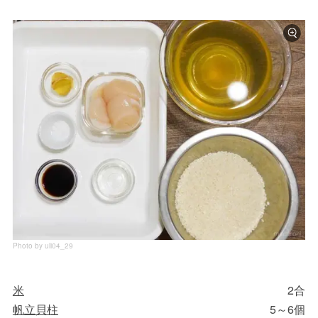
Photo by uli04_29
米
2合
帆立貝柱
5～6個