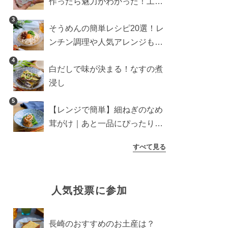
作ったら魅力がわかった！工程
10分の作り方
3
そうめんの簡単レシピ20選！レ
ンチン調理や人気アレンジも紹
介
4
白だしで味が決まる！なすの煮
浸し
5
【レンジで簡単】細ねぎのなめ
茸がけ｜あと一品にぴったり副
菜
すべて見る
人気投票に参加
長崎のおすすめのお土産は？