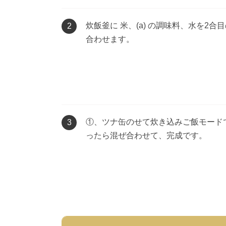
炊飯釜に 米、(a) の調味料、水を2
2
合わせます。
①、ツナ缶のせて炊き込みご飯モード
3
ったら混ぜ合わせて、完成です。