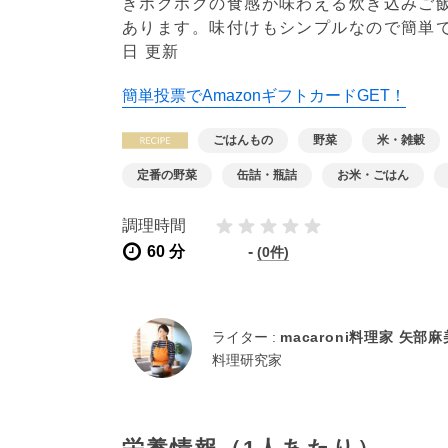
きホクホクの食感が味わえる炊き込みご
あります。味付けもシンプルなので簡単
日 更新
簡単投票でAmazonギフトカードGET！
ごはんもの
野菜
米・雑穀
定番の野菜
缶詰・瓶詰
お米・ごはん
調理時間
60 分
-
(0件)
ライター :
macaroni料理家 矢部
料理研究家