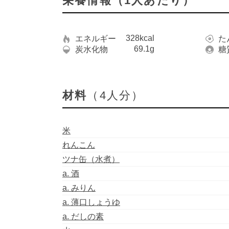
栄養情報（1人あたり）
328kcal
エネルギー
た
69.1g
炭水化物
糖
材料
（4人分）
米
れんこん
ツナ缶（水煮）
a. 酒
a. みりん
a. 薄口しょうゆ
a. だしの素