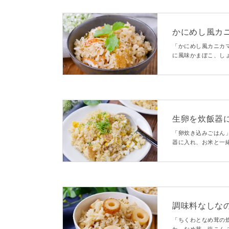
かにめし風カ
「かにめし風カニカ
に風味かまぼこ、し
かにめしのような風
なのでお手軽ですよ
生卵を炊飯器
「卵炊き込みごはん
器に入れ、お米と一
りで、やみつきにな
調味料なしな
「ちくわとなめ茸の