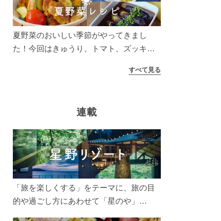
う！
夏野菜のおいしい季節がやってきまし
た！今回はきゅうり、トマト、ズッキー
ニなどを使ったレシピをご紹介します。
すべて見る
太陽の光をたっぷりあびた夏野菜は栄養
もたっぷり。美味しく食べてパワーチャ
ージしましょう♪
連載
「旅を楽しくする」をテーマに、旅の目
的や過ごし方にあわせて「星のや」
「界」「リゾナーレ」「OMO(おも)」「B