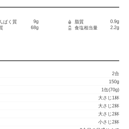
9g
0.9g
んぱく質
脂質
68g
2.2g
質
食塩相当量
2合
150g
1缶(70g)
大さじ1杯
大さじ2杯
大さじ2杯
小さじ2杯