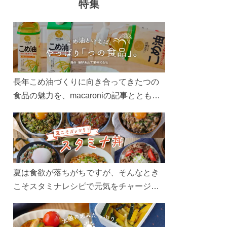
特集
長年こめ油づくりに向き合ってきたつの
食品の魅力を、macaroniの記事とともに
ご紹介します。レシピや活用術はもちろ
ん、製造現場や品質へのこだわりまで。
こめ油をもっと好きになるコンテンツを
ぜひお楽しみください。
夏は食欲が落ちがちですが、そんなとき
こそスタミナレシピで元気をチャージ！
お肉や夏野菜をたっぷり使う丼をガッツ
リ食べて、夏バテを吹き飛ばしましょ