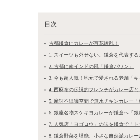
目次
古都鎌倉にカレーが百花繚乱！
1. スイーツも外せない。鎌倉を代表す
2. 古都に南インドの風「鎌倉バワン」
3. 今も超人気！地元で愛される老舗「
4. 西麻布の伝説的フレンチがカレー店
5. 摩訶不思議空間で無水チキンカレー
6. 銀座名物スケキヨカレーが鎌倉へ「銀
7. 人気店「ヨゴロウ」の味を鎌倉で「ト
8. 鎌倉野菜を堪能、小さな自然派カレー