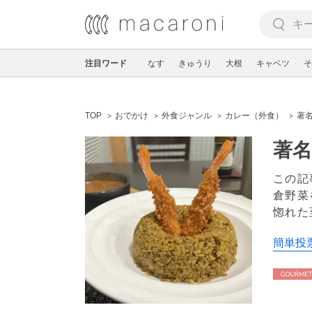
注目ワード
なす
きゅうり
大根
キャベツ
そ
TOP
おでかけ
外食ジャンル
カレー（外食）
著
著
この記
倉野菜
惚れた
簡単投票