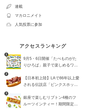
連載
マカロニメイト
人気投票に参加
アクセスランキング
1
9月5・6日開催「たべものがた
りひろば」親子で楽しめるワー
クショップや試食・キッチンカ
2
【日本初上陸】LAで86年以上愛
ーなどをご紹介
される伝説店「ピンクスホット
ドッグス」が年内に東京へ。ホ
3
銀座で楽しむリプトン4種のフ
ットドッグブーム到来!?
ルーツインティー！期間限定キ