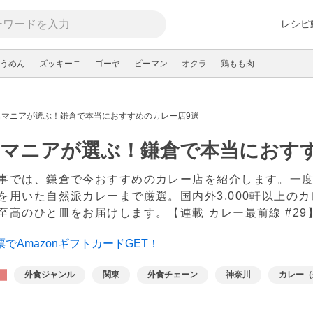
レシピ
うめん
ズッキーニ
ゴーヤ
ピーマン
オクラ
鶏もも肉
名マニアが選ぶ！鎌倉で本当におすすめのカレー店9選
名マニアが選ぶ！鎌倉で本当におす
事では、鎌倉で今おすすめのカレー店を紹介します。一
を用いた自然派カレーまで厳選。国内外3,000軒以上の
至高のひと皿をお届けします。【連載 カレー最前線 #29
でAmazonギフトカードGET！
外食ジャンル
関東
外食チェーン
神奈川
カレー（