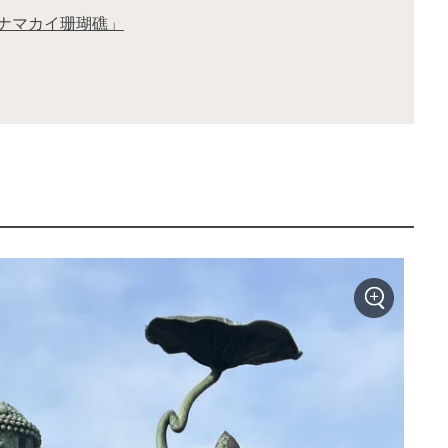
アナマカイ珊瑚礁」