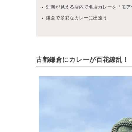
9. 海が見える店内で名店カレーを「モ
鎌倉で多彩なカレーに出逢う
古都鎌倉にカレーが百花繚乱！