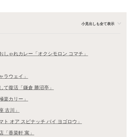
小見出しも全て表示
るおしゃれカレー「オクシモロン コマチ」
キャラウェイ」
として復活「鎌倉 勝沼亭」
「極楽カリー」
座 古川」
マト オア スピナッチ バイ ヨゴロウ」
店「香菜軒 寓」