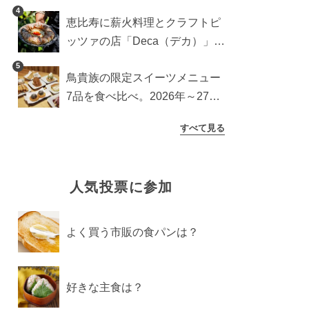
ッチンカー登場
4
恵比寿に薪火料理とクラフトピ
ッツァの店「Deca（デカ）」が
オープン。旬素材を味わう新レ
5
鳥貴族の限定スイーツメニュー
ストラン
7品を食べ比べ。2026年～27年
に登場予定の商品を一挙紹介
すべて見る
人気投票に参加
よく買う市販の食パンは？
好きな主食は？