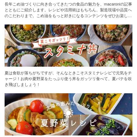
長年こめ油づくりに向き合ってきたつの食品の魅力を、macaroniの記事
とともにご紹介します。レシピや活用術はもちろん、製造現場や品質へ
のこだわりまで。こめ油をもっと好きになるコンテンツをぜひお楽しみ
ください。
夏は食欲が落ちがちですが、そんなときこそスタミナレシピで元気をチ
ャージ！お肉や夏野菜をたっぷり使う丼をガッツリ食べて、夏バテを吹
き飛ばしましょう！