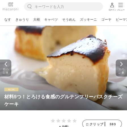
ログイン
メニュー
なす
きゅうり
大根
キャベツ
そうめん
ズッキーニ
ゴーヤ
ピーマ
前の
次の
記事
記事
材料5つ！とろける食感のグルテンフリーバスクチーズ
ケーキ
593
クリップ
-
(0件)