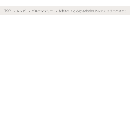
TOP
レシピ
グルテンフリー
材料5つ！とろける食感のグルテンフリーバスクチ