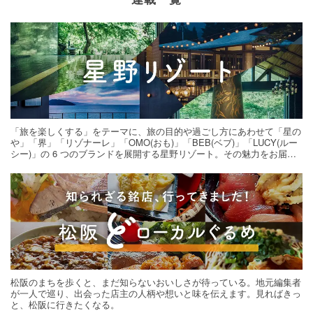
「旅を楽しくする」をテーマに、旅の目的や過ごし方にあわせて「星の
や」「界」「リゾナーレ」「OMO(おも)」「BEB(ベブ)」「LUCY(ルー
シー)」の 6 つのブランドを展開する星野リゾート。その魅力をお届け
する旅の連載。次の旅先探しのヒントにいかがですか？
松阪のまちを歩くと、まだ知らないおいしさが待っている。地元編集者
が一人で巡り、出会った店主の人柄や想いと味を伝えます。見ればきっ
と、松阪に行きたくなる。