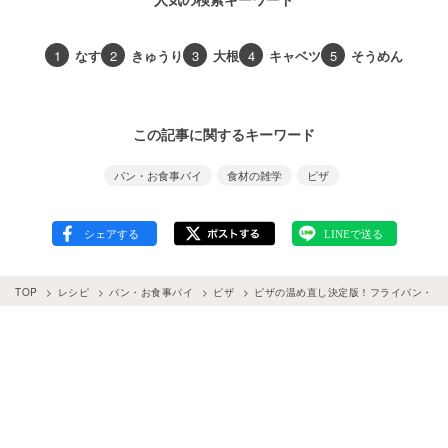
1
なす
2
きゅうり
3
大根
4
キャベツ
5
そうめん
この記事に関するキーワード
パン・お食事パイ
食材の雑学
ピザ
TOP
レシピ
パン・お食事パイ
ピザ
ピザの温め直し決定版！フライパン・レ