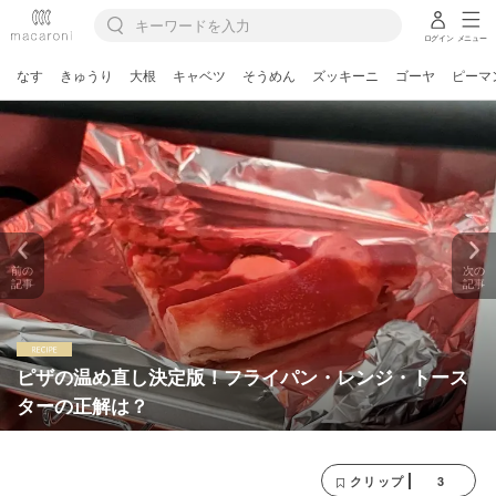
ログイン
メニュー
なす
きゅうり
大根
キャベツ
そうめん
ズッキーニ
ゴーヤ
ピーマ
前の
次の
記事
記事
ピザの温め直し決定版！フライパン・レンジ・トース
ターの正解は？
3
クリップ