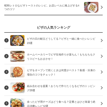
昭和レトロなピザトーストのレシピ。お店レベルに格上げする4
つのコツ
ピザの人気ランキング
ピザの日の献立どうしてる？ピザと一緒に食べたいレシピ
1
23選
ホームベーカリーでピザ生地作りが楽ちん！もちもちもク
2
リスピーもおまかせ！
ピザをオーブンで焼くときは何度がベスト？食感・冷凍の
3
場合のコツをチェック！
組み合わせを提案！おうちで作りたくなるピザのトッピン
4
グ29選
余ったピザ用チーズはどう食べる？定番とはひと味違う絶
5
品消費レシピ12選