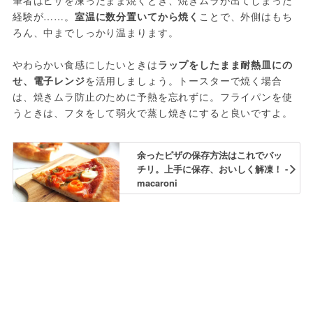
筆者はピザを凍ったまま焼くとき、焼きムラが出てしまった
経験が……。
室温に数分置いてから焼く
ことで、外側はもち
ろん、中までしっかり温まります。
やわらかい食感にしたいときは
ラップをしたまま耐熱皿にの
せ、電子レンジ
を活用しましょう。トースターで焼く場合
は、焼きムラ防止のために予熱を忘れずに。フライパンを使
うときは、フタをして弱火で蒸し焼きにすると良いですよ。
余ったピザの保存方法はこれでバッ
チリ。上手に保存、おいしく解凍！ -
macaroni