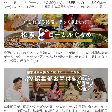
や」「界」「リゾナーレ」「OMO(おも)」「BEB(ベブ)」「LUCY(ルー
シー)」の 6 つのブランドを展開する星野リゾート。その魅力をお届け
する旅の連載。次の旅先探しのヒントにいかがですか？
松阪のまちを歩くと、まだ知らないおいしさが待っている。地元編集者
が一人で巡り、出会った店主の人柄や想いと味を伝えます。見ればきっ
と、松阪に行きたくなる。
編集部員が、商品やグッズなど気になるアイテムを実際に食べたり使っ
たりして徹底検証。編集部のお墨付きを決定します。さらに、編集部員